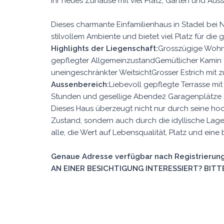
Ihr neues Zuhause mit viel Platz, Garten und Auss
Dieses charmante Einfamilienhaus in Stadel bei
stilvollem Ambiente und bietet viel Platz für die 
Highlights der Liegenschaft:
Grosszügige Wohnf
gepflegter AllgemeinzustandGemütlicher Kamin 
uneingeschränkter WeitsichtGrosser Estrich mit 
Aussenbereich:
Liebevoll gepflegte Terrasse mit
Stunden und gesellige Abende2 Garagenplätze so
Dieses Haus überzeugt nicht nur durch seine h
Zustand, sondern auch durch die idyllische Lage 
alle, die Wert auf Lebensqualität, Platz und e
Genaue Adresse verfügbar nach Registrierung
AN EINER BESICHTIGUNG INTERESSIERT? BITTE