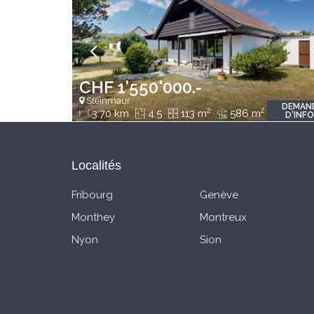
CHF 1'550'000.-
Steinmaur
DEMAN
2
2
3.70 km
4.5
113 m
586 m
D'INF
Localités
Fribourg
Genève
Monthey
Montreux
Nyon
Sion