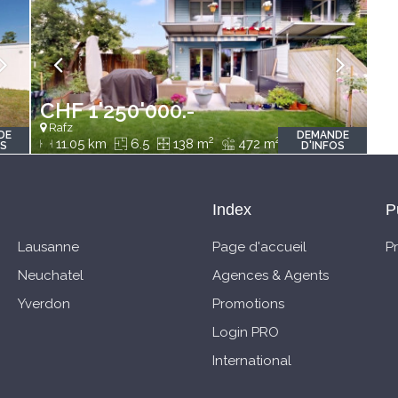
CHF 1'250'000.-
Rafz
DE
DEMANDE
2
2
11.05 km
6.5
138 m
472 m
OS
D'INFOS
Index
P
Lausanne
Page d'accueil
P
Neuchatel
Agences & Agents
Yverdon
Promotions
Login PRO
International