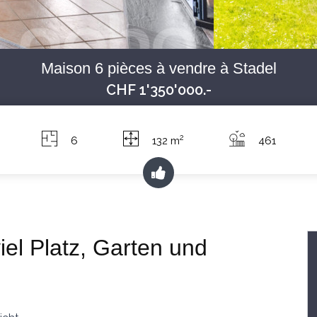
Maison 6 pièces à vendre à Stadel
CHF 1'350'000.-
2
6
132 m
461
iel Platz, Garten und