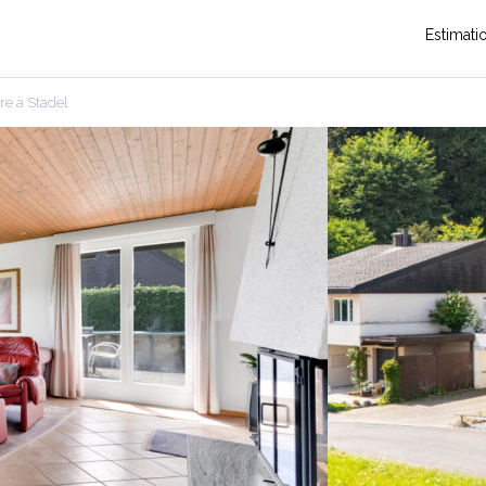
Estimati
re à Stadel