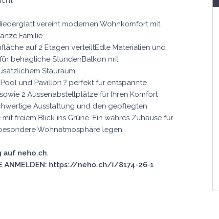
icht
 Niederglatt vereint modernen Wohnkomfort mit
ganze Familie.
läche auf 2 Etagen verteiltEdle Materialien und
für behagliche StundenBalkon mit
zusätzlichem Stauraum
 Pool und Pavillon ? perfekt für entspannte
wie 2 Aussenabstellplätze für Ihren Komfort
ochwertige Ausstattung und den gepflegten
mit freiem Blick ins Grüne. Ein wahres Zuhause für
ine besondere Wohnatmosphäre legen.
 auf neho.ch
.
 ANMELDEN: https://neho.ch/i/8174-26-1