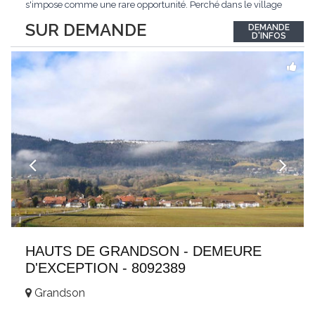
s'impose comme une rare opportunité. Perché dans le village
de Schönried, il dévoile une vue panoramique saisissante sur la
SUR DEMANDE
DEMANDE
station et les sommets qui l'encadrent, un spectacle qui change
D'INFOS
au fil des saisons. Avec
...
HAUTS DE GRANDSON - DEMEURE
D'EXCEPTION - 8092389
Grandson