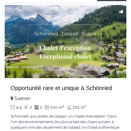
Gstaad et les sommets
...
Opportunité rare et unique à Schönried
Saanen
2
2
4.5
2
2
200 m
720 m
Schönried, aux portes de Gstaad, un chalet d'exception. Dans
l'un des environnements les plus prisés des Alpes suisses, à
quelques minutes seulement de Gstaad, ce chalet authentique