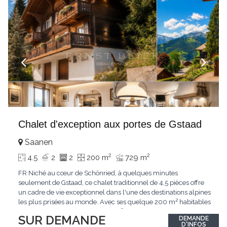
Chalet d'exception aux portes de Gstaad
Saanen
2
2
4.5
2
2
200 m
729 m
FR Niché au cœur de Schönried, à quelques minutes
seulement de Gstaad, ce chalet traditionnel de 4,5 pièces offre
un cadre de vie exceptionnel dans l'une des destinations alpines
les plus prisées au monde. Avec ses quelque 200 m² habitables
implantés sur un terrain de 729 m², le bien bénéficie d'une
SUR DEMANDE
DEMANDE
situation dominante offrant une vue dégagée sur le village de
D'INFOS