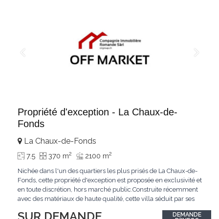
Propriété d'exception - La Chaux-de-
Fonds
La Chaux-de-Fonds
2
2
7.5
370 m
2100 m
Nichée dans l'un des quartiers les plus prisés de La Chaux-de-
Fonds, cette propriété d'exception est proposée en exclusivité et
en toute discrétion, hors marché public.Construite récemment
avec des matériaux de haute qualité, cette villa séduit par ses
lignes modernes, ses volumes généreux et une luminosité
SUR DEMANDE
DEMANDE
remarquable.L'espace de vie s'ouvre sur un jardin avec piscine,