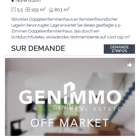
Nürensdorf
2
2
5.5
159 m
803 m
Stilvolles Doppeleinfamilienhaus an familienfreundlicher
LageAn bevorzugter Lage erwartet Sie dieses gepflegte 5.5-
Zimmer-Doppeleinfamilienhaus, das durch ein
lichtdurchflutetes, einladendes Wohnambiente auf rund 159 m²
überzeugt. Dank stetigem Unterhalt präsentiert sich die
SUR DEMANDE
DEMANDE
Liegenschaft in einem hervorragenden Zustand und vereint
D'INFOS
zeitgemässen Wohnkomfort perfekt mit nachhaltiger
Technik.Im Zentrum
...