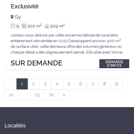
Exclusivité
Gy
2
2
9
300 m
509 m
Laissez-vous séduire par cette ancienne bâtisse de caractère,
entièrement réinventée en 2022.Développant environ 400 m²
de surface utile, cette demeure offre des volumes généreux où
chaque détail a été soigneusement pensé. Elle allie avec brio le
confort moderne aux performances énergétiques
SUR DEMANDE
DEMANDE
contemporaines. Sa distribution harmonieuse et fonctionnelle a
D'INFOS
été conçue pour répondre
...
«
1
2
3
4
5
6
7
8
9
10
...
73
74
»
Localités