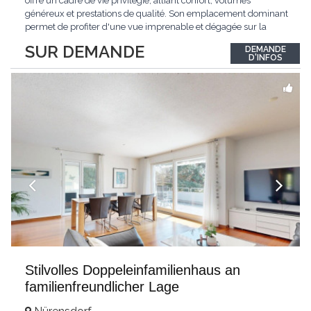
offre un cadre de vie privilégié, alliant confort, volumes
généreux et prestations de qualité. Son emplacement dominant
permet de profiter d'une vue imprenable et dégagée sur la
région.Répartie sur deux niveaux et un sous-sol entièrement
SUR DEMANDE
DEMANDE
excavé, cette villa propose une surface habitable utile de plus
D'INFOS
de 260 m², soigneusement
...
Stilvolles Doppeleinfamilienhaus an
familienfreundlicher Lage