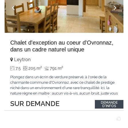
Chalet d'exception au coeur d'Ovronnaz,
dans un cadre naturel unique
Leytron
2
2
7.5
205 m
791 m
Plongez dans un écrin de verdure préservé, à l'orée de la
charmante commune d'Ovronnaz, avec ce chalet de prestige
niché dans un environnement d'une rare tranquillité. Ici, la
nature règne en maître : aucun vis-à-vis, aucun bruit, juste vous
et l'immensité alpine.Édifié en 2010, ce bien unique se distingue
SUR DEMANDE
DEMANDE
par ses finitions de très haut standing et ses matériaux nobles.
D'INFOS
Le bois de mélèze
...