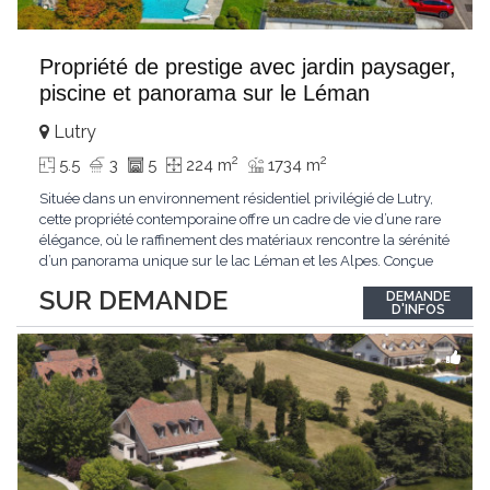
Propriété de prestige avec jardin paysager,
piscine et panorama sur le Léman
Lutry
2
2
5.5
3
5
224 m
1734 m
Située dans un environnement résidentiel privilégié de Lutry,
cette propriété contemporaine offre un cadre de vie d’une rare
élégance, où le raffinement des matériaux rencontre la sérénité
d’un panorama unique sur le lac Léman et les Alpes. Conçue
avec soin jusque dans les moindres détails, la propriété se
SUR DEMANDE
DEMANDE
distingue par ses espaces généreux et son atmosphère
D'INFOS
résolument harmonieuse. Caractéristiques
...