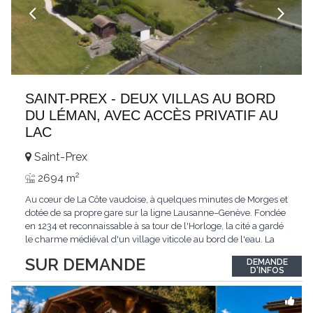
SAINT-PREX - DEUX VILLAS AU BORD
DU LÉMAN, AVEC ACCÈS PRIVATIF AU
LAC
Saint-Prex
2
2694 m
Au cœur de La Côte vaudoise, à quelques minutes de Morges et
dotée de sa propre gare sur la ligne Lausanne–Genève. Fondée
en 1234 et reconnaissable à sa tour de l'Horloge, la cité a gardé
le charme médiéval d'un village viticole au bord de l'eau. La
commune allie la tranquillité d'un cadre préservé à la proximité
SUR DEMANDE
DEMANDE
immédiate des villes. Dans cet environnement privilégié, une
D'INFOS
propriété
...