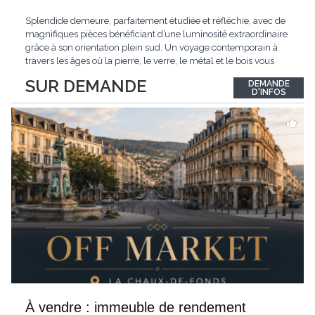
Splendide demeure, parfaitement étudiée et réfléchie, avec de
magnifiques pièces bénéficiant d’une luminosité extraordinaire
grâce à son orientation plein sud. Un voyage contemporain à
travers les âges où la pierre, le verre, le métal et le bois vous
confèrent une atmosphère unique et douce. Située sur les hauts
SUR DEMANDE
DEMANDE
de Grandson, entourée de nature et d’un verger de fruitiers, et
...
D'INFOS
À vendre : immeuble de rendement