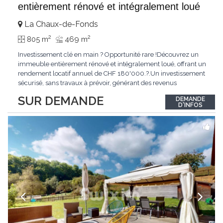
entièrement rénové et intégralement loué
La Chaux-de-Fonds
2
2
805 m
469 m
Investissement clé en main ? Opportunité rare !Découvrez un
immeuble entièrement rénové et intégralement loué, offrant un
rendement locatif annuel de CHF 180'000.?.Un investissement
sécurisé, sans travaux à prévoir, générant des revenus
immédiats.N'hésitez pas à me contacter pour obtenir davantage
SUR DEMANDE
DEMANDE
d'informations ou recevoir le dossier.
D'INFOS