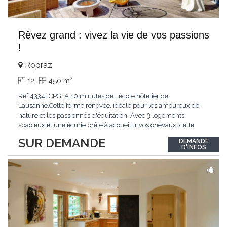
Rêvez grand : vivez la vie de vos passions
!
Ropraz
2
12
450 m
Ref 4334LCPG :A 10 minutes de l'école hôtelier de
Lausanne.Cette ferme rénovée, idéale pour les amoureux de
nature et les passionnés d'équitation. Avec 3 logements
spacieux et une écurie prête à accueillir vos chevaux, cette
propriété rare offre un cadre de vie unique, mêlant charme
SUR DEMANDE
DEMANDE
authentique et confort moderne. - 3 logements confortables :
D'INFOS
duplex 2,5 pièces, duplex 4,5 pièces avec
...