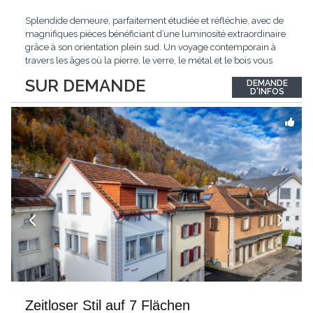
Splendide demeure, parfaitement étudiée et réfléchie, avec de
magnifiques pièces bénéficiant d’une luminosité extraordinaire
grâce à son orientation plein sud. Un voyage contemporain à
travers les âges où la pierre, le verre, le métal et le bois vous
confèrent une atmosphère unique et douce. Située sur les hauts
SUR DEMANDE
DEMANDE
de Grandson, entourée de nature et d’un verger de fruitiers, et
...
D'INFOS
Zeitloser Stil auf 7 Flächen