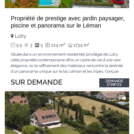
Propriété de prestige avec jardin paysager,
piscine et panorama sur le Léman
Lutry
2
2
5.5
3
5
224 m
1734 m
Située dans un environnement résidentiel privilégié de Lutry,
cette propriété contemporaine offre un cadre de vie d’une rare
élégance, où le raffinement des matériaux rencontre la sérénité
d’un panorama unique sur le lac Léman et les Alpes. Conçue
avec soin jusque dans les moindres détails, la propriété se
SUR DEMANDE
DEMANDE
distingue par ses espaces généreux et son atmosphère
D'INFOS
résolument harmonieuse. Caractéristiques
...