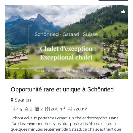
Gstaad et les sommets
...
Opportunité rare et unique à Schönried
Saanen
2
2
4.5
2
2
200 m
720 m
Schönried, aux portes de Gstaad, un chalet d'exception. Dans
l'un des environnements les plus prisés des Alpes suisses, à
quelques minutes seulement de Gstaad, ce chalet authentique