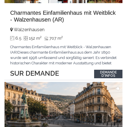
Charmantes Einfamilienhaus mit Weitblick
- Walzenhausen (AR)
Walzenhausen
2
2
6.5
152 m
707 m
Charmantes Einfamilienhaus mit Weitblick - Walzenhausen
(AR)Dieses charmante Einfamilienhaus aus dem Jahr 1890
wurde seit 1998 umfassend und sorgfältig saniert. Es verbindet
historischen Charakter mit moderner Ausstattung und bietet
zusätzliches Ausbaupotenzial. Die ruhige Wohnlage in
SUR DEMANDE
DEMANDE
Walzenhausen überzeugt durch die Nähe zur Natur, gute
D'INFOS
Erreichbarkeit und ein angenehmes Wohnumfeld. Highlights
...