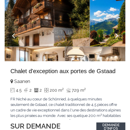
Chalet d'exception aux portes de Gstaad
Saanen
2
2
4.5
2
2
200 m
729 m
FR Niché au cœur de Schönried, à quelques minutes
seulement de Gstaad, ce chalet traditionnel de 4,5 pièces offre
un cadre de vie exceptionnel dans l'une des destinations alpines
les plus prisées au monde. Avec ses quelque 200 m² habitables
implantés sur un terrain de 729 m², le bien bénéficie d'une
SUR DEMANDE
DEMANDE
situation dominante offrant une vue dégagée sur le village de
D'INFOS