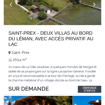
SAINT-PREX - DEUX VILLAS AU BORD
DU LÉMAN, AVEC ACCÈS PRIVATIF AU
LAC
Saint-Prex
2
2694 m
Au cœur de La Côte vaudoise, à quelques minutes de Morges et
dotée de sa propre gare sur la ligne Lausanne–Genève. Fondée
en 1234 et reconnaissable à sa tour de l'Horloge, la cité a gardé
le charme médiéval d'un village viticole au bord de l'eau. La
commune allie la tranquillité d'un cadre préservé à la proximité
SUR DEMANDE
DEMANDE
immédiate des villes. Dans cet environnement privilégié, une
D'INFOS
propriété
...