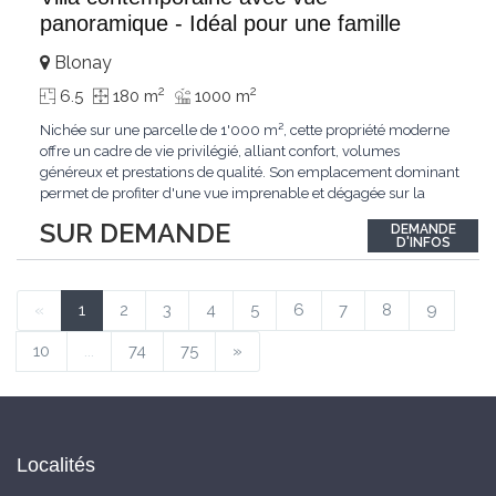
panoramique - Idéal pour une famille
Blonay
2
2
6.5
180 m
1000 m
Nichée sur une parcelle de 1'000 m², cette propriété moderne
offre un cadre de vie privilégié, alliant confort, volumes
généreux et prestations de qualité. Son emplacement dominant
permet de profiter d'une vue imprenable et dégagée sur la
région.Répartie sur deux niveaux et un sous-sol entièrement
SUR DEMANDE
DEMANDE
excavé, cette villa propose une surface habitable utile de plus
D'INFOS
de 260 m², soigneusement
...
«
1
2
3
4
5
6
7
8
9
10
...
74
75
»
Localités