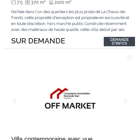
2
2
7.5
370 m
2100 m
Nichée dans l'un des quartiers les plus prisés de La Chaux-de-
Fonds, cette propriété d'exception est proposée en exclusivité et
en toute discrétion, hors marché public.Construite récemment
avec des matériaux de haute qualité, cette villa séduit par ses
lignes modernes, ses volumes généreux et une luminosité
SUR DEMANDE
DEMANDE
remarquable.L'espace de vie s'ouvre sur un jardin avec piscine,
D'INFOS
un véritable
...
Villa contemporaine avec vue