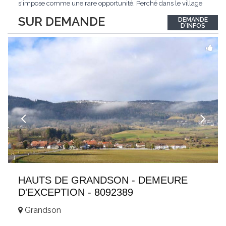
s'impose comme une rare opportunité. Perché dans le village
de Schönried, il dévoile une vue panoramique saisissante sur la
SUR DEMANDE
DEMANDE
station et les sommets qui l'encadrent, un spectacle qui change
D'INFOS
au fil des saisons. Avec
...
HAUTS DE GRANDSON - DEMEURE
D'EXCEPTION - 8092389
Grandson