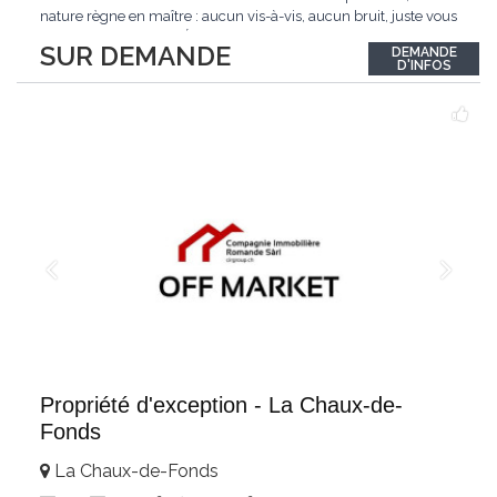
nature règne en maître : aucun vis-à-vis, aucun bruit, juste vous
et l'immensité alpine.Édifié en 2010, ce bien unique se distingue
SUR DEMANDE
DEMANDE
par ses finitions de très haut standing et ses matériaux nobles.
D'INFOS
Le bois de mélèze
...
Propriété d'exception - La Chaux-de-
Fonds
La Chaux-de-Fonds