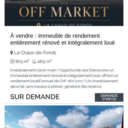
À vendre : immeuble de rendement
entièrement rénové et intégralement loué
La Chaux-de-Fonds
2
2
805 m
469 m
Investissement clé en main ? Opportunité rare !Découvrez un
immeuble entièrement rénové et intégralement loué, offrant un
rendement locatif annuel de CHF 180'000.?.Un investissement
sécurisé, sans travaux à prévoir, générant des revenus
immédiats.N'hésitez pas à me contacter pour obtenir davantage
SUR DEMANDE
DEMANDE
d'informations ou recevoir le dossier.
D'INFOS