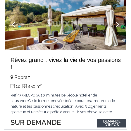
Rêvez grand : vivez la vie de vos passions
!
Ropraz
2
12
450 m
Ref 4334LCPG :A 10 minutes de l'école hôtelier de
Lausanne.Cette ferme rénovée, idéale pour les amoureux de
nature et les passionnés d'équitation. Avec 3 logements
spacieux et une écurie prête à accueillir vos chevaux, cette
propriété rare offre un cadre de vie unique, mêlant charme
SUR DEMANDE
DEMANDE
authentique et confort moderne. - 3 logements confortables :
D'INFOS
duplex 2,5 pièces, duplex 4,5 pièces avec
...