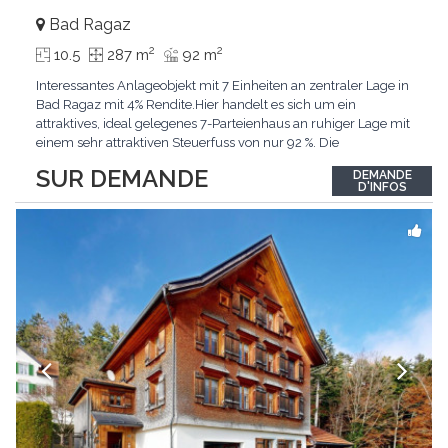
Bad Ragaz
2
2
10.5
287 m
92 m
Interessantes Anlageobjekt mit 7 Einheiten an zentraler Lage in
Bad Ragaz mit 4% Rendite.Hier handelt es sich um ein
attraktives, ideal gelegenes 7-Parteienhaus an ruhiger Lage mit
einem sehr attraktiven Steuerfuss von nur 92 %. Die
Vermietbarkeit der Liegenschaft ist durch die Zentrumsnähe
SUR DEMANDE
DEMANDE
bestens gewährleistet. Mit jährlichen Mieteinnahmen von total
D'INFOS
CHF 99'600.- kommen wir auf eine berechnete
...