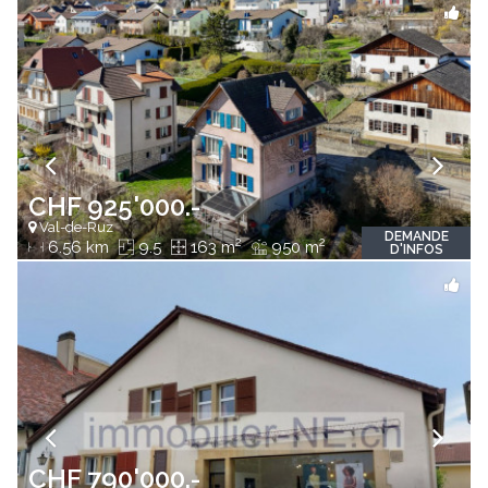
CHF 925'000.-
Val-de-Ruz
DEMANDE
2
2
6.56 km
9.5
163 m
950 m
D'INFOS
CHF 790'000.-