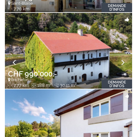
Saint-Blaise
DEMANDE
7.70 km
D'INFOS
CHF 990'000.-
Rochefort
DEMANDE
2
2
7.77 km
188 m
3041 m
D'INFOS