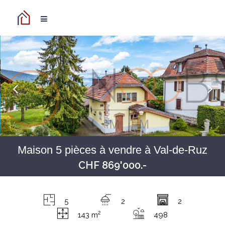
Maison 5 pièces à vendre à Val-de-Ruz
CHF 869'000.-
5
2
2
2
143 m
498