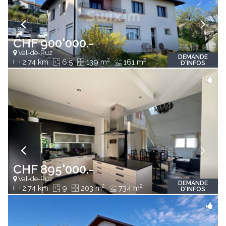
CHF 900'000.-
Val-de-Ruz
DEMANDE
2
2
2.74 km
6.5
139 m
161 m
D'INFOS
CHF 895'000.-
Val-de-Ruz
DEMANDE
2
2
2.74 km
9
203 m
734 m
D'INFOS