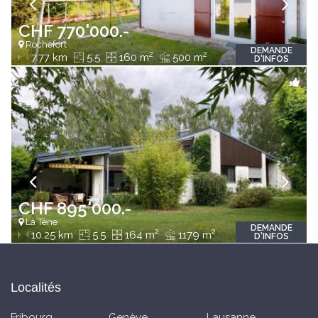
CHF 770'000.-
Rochefort
DEMANDE
2
2
7.77 km
5.5
160 m
500 m
D'INFOS
CHF 895'000.-
La Tène
DEMANDE
2
2
10.25 km
5.5
164 m
1179 m
D'INFOS
Localités
Fribourg
Genève
Lausanne