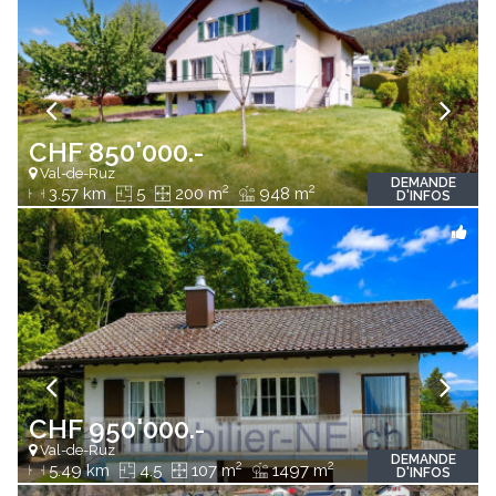
CHF 850'000.-
Val-de-Ruz
DEMANDE
2
2
3.57 km
5
200 m
948 m
D'INFOS
CHF 950'000.-
Val-de-Ruz
DEMANDE
2
2
5.49 km
4.5
107 m
1497 m
D'INFOS