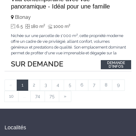
panoramique - Idéal pour une famille
Blonay
2
2
6.5
180 m
1000 m
Nichée sur une parcelle de 1'000 m², cette propriété moderne
offre un cadre de vie privilégié, alliant confort, volumes
généreux et prestations de qualité. Son emplacement dominant
permet de profiter d'une vue imprenable et dégagée sur la
région.Répartie sur deux niveaux et un sous-sol entièrement
SUR DEMANDE
DEMANDE
excavé, cette villa propose une surface habitable utile de plus
D'INFOS
de 260 m², soigneusement
...
«
1
2
3
4
5
6
7
8
9
10
...
74
75
»
Localités