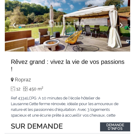
Rêvez grand : vivez la vie de vos passions
!
Ropraz
2
12
450 m
Ref 4334LCPG :A 10 minutes de l'école hôtelier de
Lausanne.Cette ferme rénovée, idéale pour les amoureux de
nature et les passionnés d'équitation. Avec 3 logements
spacieux et une écurie prête à accueillir vos chevaux, cette
propriété rare offre un cadre de vie unique, mêlant charme
SUR DEMANDE
DEMANDE
authentique et confort moderne. - 3 logements confortables :
D'INFOS
duplex 2,5 pièces, duplex 4,5 pièces avec
...