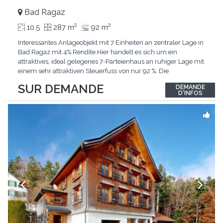
Bad Ragaz
2
2
10.5
287 m
92 m
Interessantes Anlageobjekt mit 7 Einheiten an zentraler Lage in
Bad Ragaz mit 4% Rendite.Hier handelt es sich um ein
attraktives, ideal gelegenes 7-Parteienhaus an ruhiger Lage mit
einem sehr attraktiven Steuerfuss von nur 92 %. Die
Vermietbarkeit der Liegenschaft ist durch die Zentrumsnähe
SUR DEMANDE
DEMANDE
bestens gewährleistet. Mit jährlichen Mieteinnahmen von total
D'INFOS
CHF 99'600.- kommen wir auf eine berechnete
...