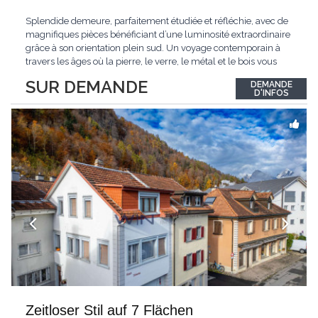
Splendide demeure, parfaitement étudiée et réfléchie, avec de
magnifiques pièces bénéficiant d’une luminosité extraordinaire
grâce à son orientation plein sud. Un voyage contemporain à
travers les âges où la pierre, le verre, le métal et le bois vous
confèrent une atmosphère unique et douce. Située sur les hauts
SUR DEMANDE
DEMANDE
de Grandson, entourée de nature et d’un verger de fruitiers, et
...
D'INFOS
Zeitloser Stil auf 7 Flächen