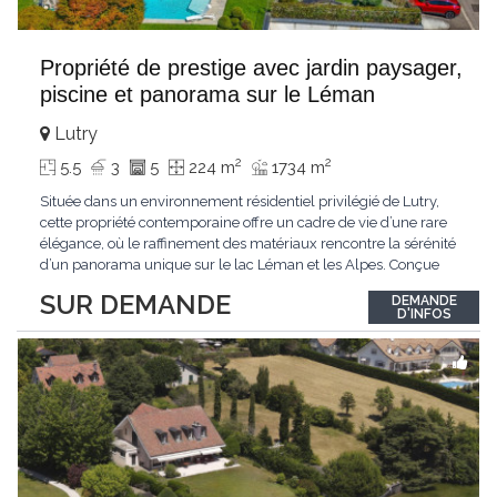
Propriété de prestige avec jardin paysager,
piscine et panorama sur le Léman
Lutry
2
2
5.5
3
5
224 m
1734 m
Située dans un environnement résidentiel privilégié de Lutry,
cette propriété contemporaine offre un cadre de vie d’une rare
élégance, où le raffinement des matériaux rencontre la sérénité
d’un panorama unique sur le lac Léman et les Alpes. Conçue
avec soin jusque dans les moindres détails, la propriété se
SUR DEMANDE
DEMANDE
distingue par ses espaces généreux et son atmosphère
D'INFOS
résolument harmonieuse. Caractéristiques
...