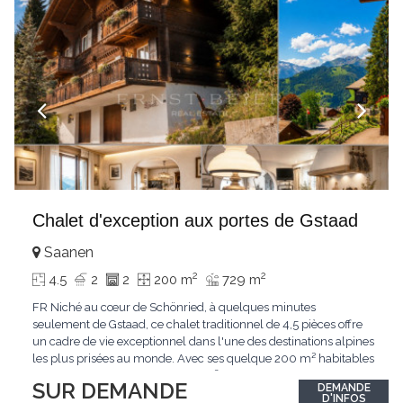
Chalet d'exception aux portes de Gstaad
Saanen
2
2
4.5
2
2
200 m
729 m
FR Niché au cœur de Schönried, à quelques minutes
seulement de Gstaad, ce chalet traditionnel de 4,5 pièces offre
un cadre de vie exceptionnel dans l'une des destinations alpines
les plus prisées au monde. Avec ses quelque 200 m² habitables
implantés sur un terrain de 729 m², le bien bénéficie d'une
SUR DEMANDE
DEMANDE
situation dominante offrant une vue dégagée sur le village de
D'INFOS