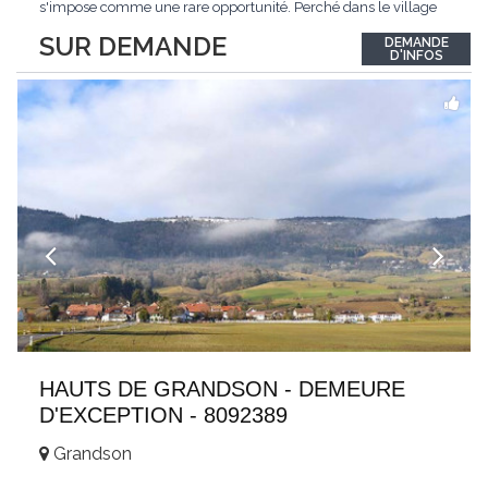
s'impose comme une rare opportunité. Perché dans le village
de Schönried, il dévoile une vue panoramique saisissante sur la
SUR DEMANDE
DEMANDE
station et les sommets qui l'encadrent, un spectacle qui change
D'INFOS
au fil des saisons. Avec
...
HAUTS DE GRANDSON - DEMEURE
D'EXCEPTION - 8092389
Grandson