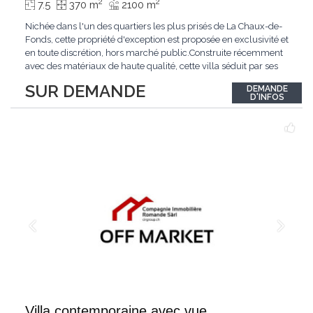
2
2
7.5
370 m
2100 m
Nichée dans l'un des quartiers les plus prisés de La Chaux-de-
Fonds, cette propriété d'exception est proposée en exclusivité et
en toute discrétion, hors marché public.Construite récemment
avec des matériaux de haute qualité, cette villa séduit par ses
lignes modernes, ses volumes généreux et une luminosité
SUR DEMANDE
DEMANDE
remarquable.L'espace de vie s'ouvre sur un jardin avec piscine,
D'INFOS
un véritable
...
Villa contemporaine avec vue