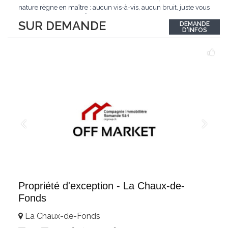
nature règne en maître : aucun vis-à-vis, aucun bruit, juste vous
et l'immensité alpine.Édifié en 2010, ce bien unique se distingue
SUR DEMANDE
DEMANDE
par ses finitions de très haut standing et ses matériaux nobles.
D'INFOS
Le bois de mélèze
...
Propriété d'exception - La Chaux-de-
Fonds
La Chaux-de-Fonds