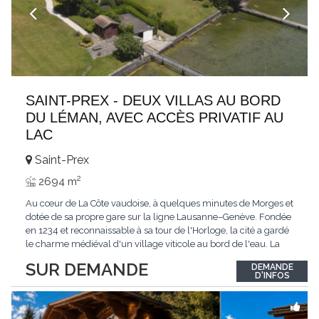
SAINT-PREX - DEUX VILLAS AU BORD
DU LÉMAN, AVEC ACCÈS PRIVATIF AU
LAC
Saint-Prex
2
2694 m
Au cœur de La Côte vaudoise, à quelques minutes de Morges et
dotée de sa propre gare sur la ligne Lausanne–Genève. Fondée
en 1234 et reconnaissable à sa tour de l'Horloge, la cité a gardé
le charme médiéval d'un village viticole au bord de l'eau. La
commune allie la tranquillité d'un cadre préservé à la proximité
SUR DEMANDE
DEMANDE
immédiate des villes. Dans cet environnement privilégié, une
D'INFOS
propriété
...