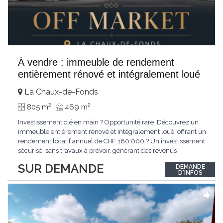
À vendre : immeuble de rendement
entièrement rénové et intégralement loué
La Chaux-de-Fonds
2
2
805 m
469 m
Investissement clé en main ? Opportunité rare !Découvrez un
immeuble entièrement rénové et intégralement loué, offrant un
rendement locatif annuel de CHF 180'000.?.Un investissement
sécurisé, sans travaux à prévoir, générant des revenus
immédiats.N'hésitez pas à me contacter pour obtenir davantage
SUR DEMANDE
DEMANDE
d'informations ou recevoir le dossier.
D'INFOS