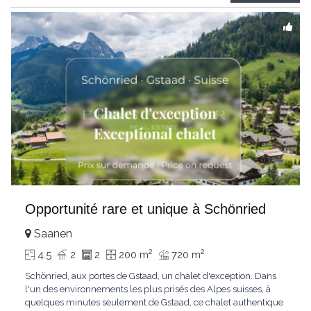
Gstaad et les sommets
...
Opportunité rare et unique à Schönried
Saanen
2
2
4.5
2
2
200 m
720 m
Schönried, aux portes de Gstaad, un chalet d'exception. Dans
l'un des environnements les plus prisés des Alpes suisses, à
quelques minutes seulement de Gstaad, ce chalet authentique