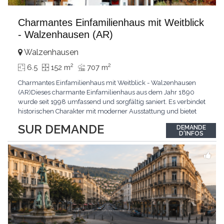
Charmantes Einfamilienhaus mit Weitblick
- Walzenhausen (AR)
Walzenhausen
2
2
6.5
152 m
707 m
Charmantes Einfamilienhaus mit Weitblick - Walzenhausen
(AR)Dieses charmante Einfamilienhaus aus dem Jahr 1890
wurde seit 1998 umfassend und sorgfältig saniert. Es verbindet
historischen Charakter mit moderner Ausstattung und bietet
zusätzliches Ausbaupotenzial. Die ruhige Wohnlage in
SUR DEMANDE
DEMANDE
Walzenhausen überzeugt durch die Nähe zur Natur, gute
D'INFOS
Erreichbarkeit und ein angenehmes Wohnumfeld. Highlights
...