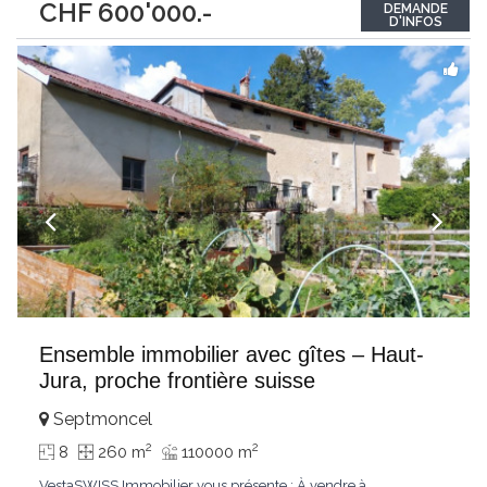
CHF 600'000.-
DEMANDE
niveaux et se situe sur un grand terrain arboré d’environ 5’000
D'INFOS
m². Elle comprend également
...
Ensemble immobilier avec gîtes – Haut-
Jura, proche frontière suisse
Septmoncel
2
2
8
260 m
110000 m
VestaSWISS Immobilier vous présente : À vendre à