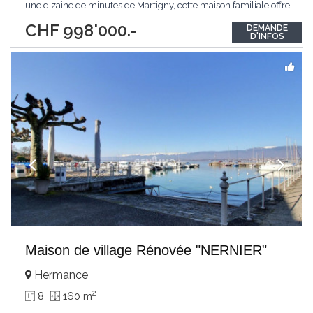
une dizaine de minutes de Martigny, cette maison familiale offre
une vue imprenable sur les montagnes environnantes. La
CHF 998'000.-
DEMANDE
propriété se compose de deux appartements spacieux, chacun
D'INFOS
accessible par des entrées indépendantes
...
Maison de village Rénovée "NERNIER"
Hermance
2
8
160 m