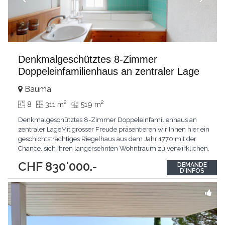
Denkmalgeschütztes 8-Zimmer
Doppeleinfamilienhaus an zentraler Lage
Bauma
2
2
8
311 m
519 m
Denkmalgeschütztes 8-Zimmer Doppeleinfamilienhaus an
zentraler LageMit grosser Freude präsentieren wir Ihnen hier ein
geschichtsträchtiges Riegelhaus aus dem Jahr 1770 mit der
Chance, sich Ihren langersehnten Wohntraum zu verwirklichen.
Die Highlights sind das grosszügige Platzangebot, der
CHF 830'000.-
DEMANDE
charmante Baustil sowie das vorhandene Aus- und
D'INFOS
Umbaupotenzial. Die unmittelbare Nähe zu öffentlichen
Verkehrsmitteln,
...