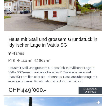
Haus mit Stall und grossem Grundstück in
idyllischer Lage in Vättis SG
Pfäfers
2
2
8
144 m
661 m
Haus mit Stall und grossem Grundstück in idyllischer Lage in
Vättis SGDieses charmante Haus mit 8 Zimmern bietet viel
Platz für Familien oder als Ferienhaus. Das Haus überzeugt mit
einer gelungenen Kombination aus Holzcharme und
modernisierten Bereichen wie Küche und Bad. Die Räume sind
CHF 449'000.-
DEMANDE
hell und freundlich, und wer mag, kann den oberen Zimmern
D'INFOS
mit etwas Renovation einen persönlichen Charakter
...