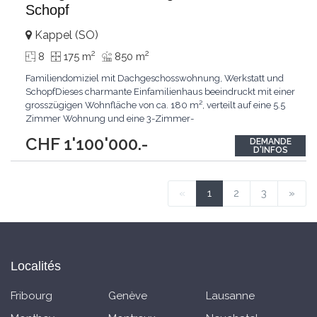
Schopf
Kappel (SO)
2
2
8
175 m
850 m
Familiendomiziel mit Dachgeschosswohnung, Werkstatt und
SchopfDieses charmante Einfamilienhaus beeindruckt mit einer
grosszügigen Wohnfläche von ca. 180 m², verteilt auf eine 5.5
Zimmer Wohnung und eine 3-Zimmer-
Dachgeschosswohnung. Das Anwesen mit einer
CHF 1'100'000.-
DEMANDE
Grundstücksfläche von 856 m² wird ergänzt mit einer
D'INFOS
Werkstatt und einem Büro sowie einem zusätzlichen Schopf.
Der kombinierte Charakter aus
...
«
1
2
3
»
Localités
Fribourg
Genève
Lausanne