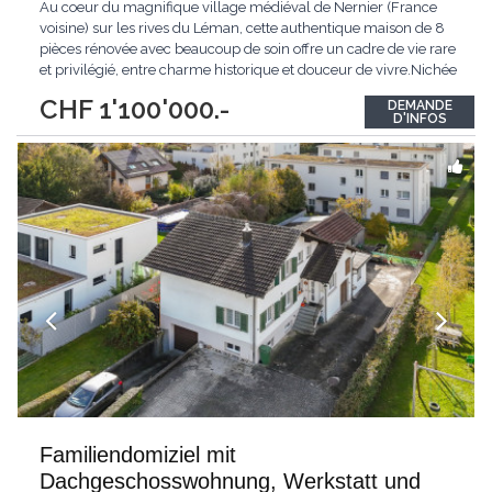
Au coeur du magnifique village médiéval de Nernier (France
voisine) sur les rives du Léman, cette authentique maison de 8
pièces rénovée avec beaucoup de soin offre un cadre de vie rare
et privilégié, entre charme historique et douceur de vivre.Nichée
dans le vieux village, la propriété rénovée en 2021 bénéficie
CHF 1'100'000.-
DEMANDE
d'un environnement calme, à quelques mètres seulement du
D'INFOS
lac et du port.Dès
...
Familiendomiziel mit
Dachgeschosswohnung, Werkstatt und