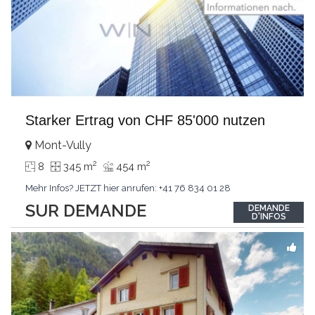
Starker Ertrag von CHF 85'000 nutzen
Mont-Vully
2
2
8
345 m
454 m
Mehr Infos? JETZT hier anrufen: +41 76 834 01 28
SUR DEMANDE
DEMANDE
D'INFOS