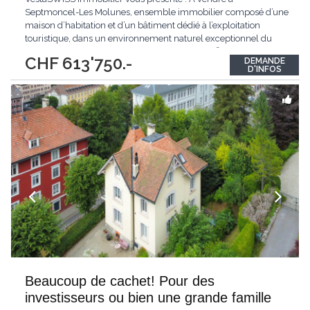
Septmoncel-Les Molunes, ensemble immobilier composé d’une
maison d’habitation et d’un bâtiment dédié à l’exploitation
touristique, dans un environnement naturel exceptionnel du
Haut-Jura. 🏡 Maison d’habitation – env. 260 m² Maison
CHF 613'750.-
DEMANDE
mitoyenne d’un côté comprenant : Rez-de-chaussée : Cuisine
D'INFOS
meublée ouverte sur
...
Beaucoup de cachet! Pour des
investisseurs ou bien une grande famille