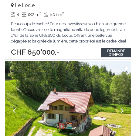
Le Locle
2
2
8
182 m
601 m
Beaucoup de cachet! Pour des investisseurs ou bien une grande
familleDécouvrez cette magnifique villa de deux logements au
c?ur de la zone UNESCO du Locle. Offrant une belle vue
dégagée et baignée de lumière, cette propriété est le cadre idéal
pour les familles à la recherche de confort et de proximité avec
CHF 650'000.-
DEMANDE
toutes les commodités. Avec un charme fou qui séduit dès le
D'INFOS
premier regard, cette
...