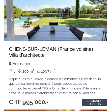
CHENS-SUR-LEMAN (France voisine)
Villa d'architecte
Hermance
2
2
8
200 m
1067 m
A quelques minutes de la douane d'Hermance, Située dans un
quartier calme et résidentiel, à deux pas de toutes les
commodités écoles et TPG, à 5 min de la frontière d'Hermance,
cette belle maison d'architecte en ossature bois à l'abri des
regards offre un cadre de vie idéal pour une famille.Elle
CHF 995'000.-
DEMANDE
bénéficie d'un ensoleillement optimal et d'espaces généreux
D'INFOS
ouverts sur l'extérieur qui en
...