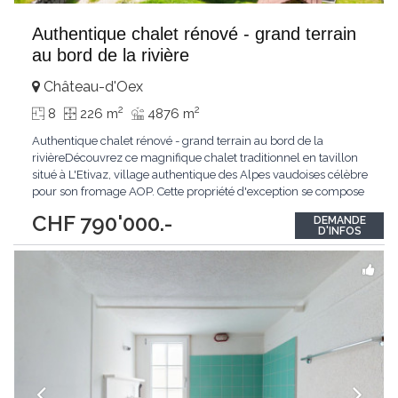
Authentique chalet rénové - grand terrain
au bord de la rivière
Château-d'Oex
2
2
8
226 m
4876 m
Authentique chalet rénové - grand terrain au bord de la
rivièreDécouvrez ce magnifique chalet traditionnel en tavillon
situé à L'Etivaz, village authentique des Alpes vaudoises célèbre
pour son fromage AOP. Cette propriété d'exception se compose
de deux appartements (5,5 et 4,5 pièces) ainsi qu'un sous-sol
CHF 790'000.-
DEMANDE
entièrement aménagé comprenant bureau, buanderie et
D'INFOS
carnotzet.Le chalet bénéficie
...