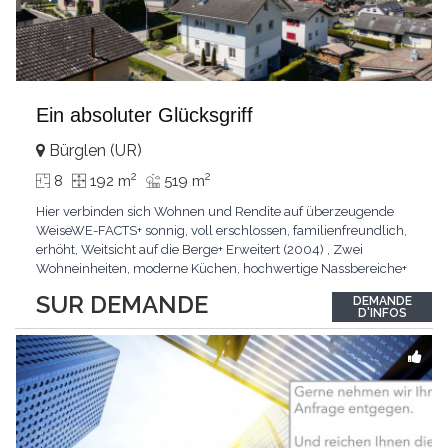
Ein absoluter Glücksgriff
Bürglen (UR)
2
2
8
192 m
519 m
Hier verbinden sich Wohnen und Rendite auf überzeugende
WeiseWE-FACTS+ sonnig, voll erschlossen, familienfreundlich,
erhöht, Weitsicht auf die Berge+ Erweitert (2004) , Zwei
Wohneinheiten, moderne Küchen, hochwertige Nassbereiche+
Sauna, Garten, Nebenräume, zwei Wohneinheiten, Garage,
SUR DEMANDE
DEMANDE
AussenparkplätzePasst für:Familien, Unternehmer, Paare,
D'INFOS
SingleKLARTEXT: Zwei Wohneinheiten im neuwertigen
Zustand
...