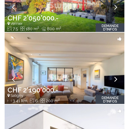
CHF 2'050'000.-
Vernier
DEMANDE
2
2
7.5
180 m
800 m
D'INFOS
CHF 2'190'000.-
Satigny
DEMANDE
2
3.41 km
6
200 m
D'INFOS