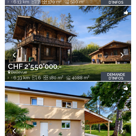
2
2
6.13 km
7
170 m
500 m
D'INFOS
CHF 2'550'000.-
Bellevue
DEMANDE
2
2
6.33 km
6
180 m
4088 m
D'INFOS