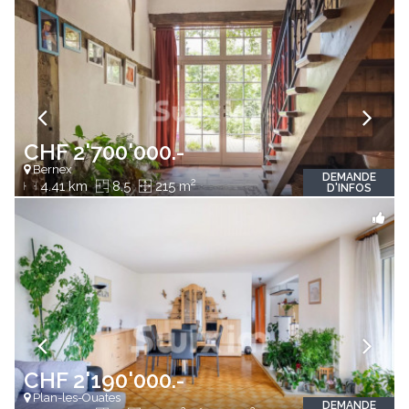
CHF 2'700'000.-
Bernex
DEMANDE
2
4.41 km
8.5
215 m
D'INFOS
CHF 2'190'000.-
Plan-les-Ouates
DEMANDE