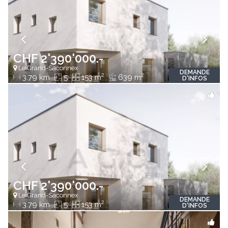
CHF 2'390'000.-
Le Grand-Saconnex
DEMANDE
2
2
3.79 km
5
153 m
639 m
D'INFOS
CHF 2'390'000.-
Le Grand-Saconnex
DEMANDE
2
3.79 km
5
153 m
D'INFOS