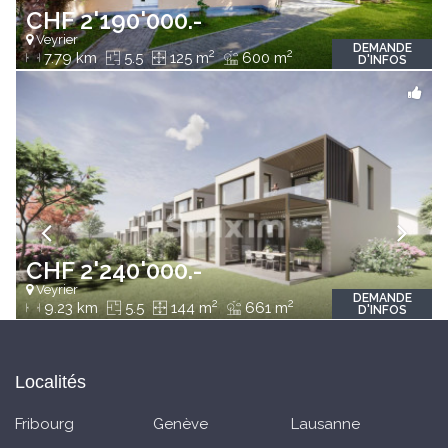
CHF 2'190'000.-
Veyrier
DEMANDE
2
2
7.79 km
5.5
125 m
600 m
D'INFOS
CHF 2'240'000.-
Veyrier
DEMANDE
2
2
9.23 km
5.5
144 m
661 m
D'INFOS
Localités
Fribourg
Genève
Lausanne