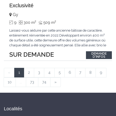
Exclusivité
Gy
2
2
9
300 m
509 m
Laissez-vous séduire par cette ancienne bâtisse de caractère,
entièrement réinventée en 2022.Développant environ 400 m²
de surface utile, cette demeure offre des volumes généreux où
chaque détail a été soigneusement pensé. Elle allie avec brio le
confort moderne aux performances énergétiques
SUR DEMANDE
DEMANDE
contemporaines. Sa distribution harmonieuse et fonctionnelle a
D'INFOS
été conçue pour répondre
...
«
1
2
3
4
5
6
7
8
9
10
...
73
74
»
Localités