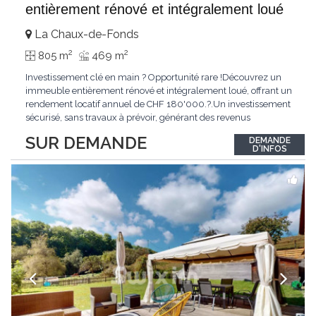
entièrement rénové et intégralement loué
La Chaux-de-Fonds
2
2
805 m
469 m
Investissement clé en main ? Opportunité rare !Découvrez un
immeuble entièrement rénové et intégralement loué, offrant un
rendement locatif annuel de CHF 180'000.?.Un investissement
sécurisé, sans travaux à prévoir, générant des revenus
immédiats.N'hésitez pas à me contacter pour obtenir davantage
SUR DEMANDE
DEMANDE
d'informations ou recevoir le dossier.
D'INFOS