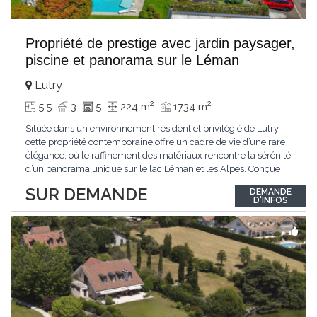
Propriété de prestige avec jardin paysager,
piscine et panorama sur le Léman
Lutry
2
2
5.5
3
5
224 m
1734 m
Située dans un environnement résidentiel privilégié de Lutry,
cette propriété contemporaine offre un cadre de vie d’une rare
élégance, où le raffinement des matériaux rencontre la sérénité
d’un panorama unique sur le lac Léman et les Alpes. Conçue
avec soin jusque dans les moindres détails, la propriété se
SUR DEMANDE
DEMANDE
distingue par ses espaces généreux et son atmosphère
D'INFOS
résolument harmonieuse. Caractéristiques
...