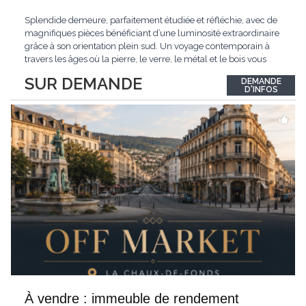
Splendide demeure, parfaitement étudiée et réfléchie, avec de
magnifiques pièces bénéficiant d’une luminosité extraordinaire
grâce à son orientation plein sud. Un voyage contemporain à
travers les âges où la pierre, le verre, le métal et le bois vous
confèrent une atmosphère unique et douce. Située sur les hauts
SUR DEMANDE
DEMANDE
de Grandson, entourée de nature et d’un verger de fruitiers, et
...
D'INFOS
À vendre : immeuble de rendement