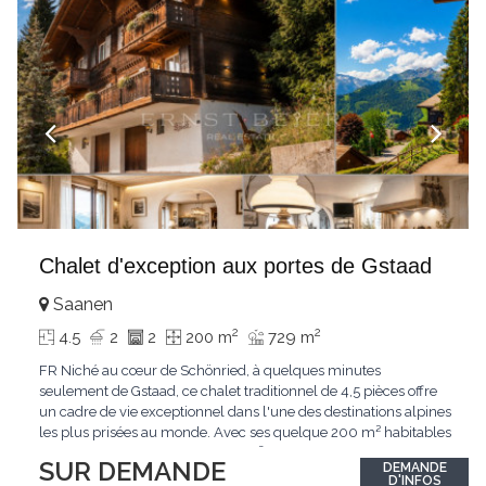
Chalet d'exception aux portes de Gstaad
Saanen
2
2
4.5
2
2
200 m
729 m
FR Niché au cœur de Schönried, à quelques minutes
seulement de Gstaad, ce chalet traditionnel de 4,5 pièces offre
un cadre de vie exceptionnel dans l'une des destinations alpines
les plus prisées au monde. Avec ses quelque 200 m² habitables
implantés sur un terrain de 729 m², le bien bénéficie d'une
SUR DEMANDE
DEMANDE
situation dominante offrant une vue dégagée sur le village de
D'INFOS