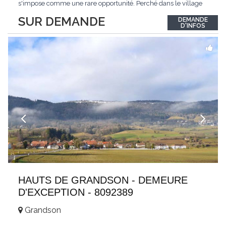
s'impose comme une rare opportunité. Perché dans le village
de Schönried, il dévoile une vue panoramique saisissante sur la
SUR DEMANDE
DEMANDE
station et les sommets qui l'encadrent, un spectacle qui change
D'INFOS
au fil des saisons. Avec
...
HAUTS DE GRANDSON - DEMEURE
D'EXCEPTION - 8092389
Grandson