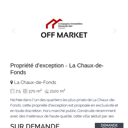
Propriété d'exception - La Chaux-de-
Fonds
La Chaux-de-Fonds
2
2
7.5
370 m
2100 m
Nichée dans l'un des quartiers les plus prisés de La Chaux-de-
Fonds, cette propriété d'exception est proposée en exclusivité et
en toute discrétion, hors marché public.Construite récemment
avec des matériaux de haute qualité, cette villa séduit par ses
lignes modernes, ses volumes généreux et une luminosité
SUR DEMANDE
DEMANDE
remarquable.L'espace de vie s'ouvre sur un jardin avec piscine,