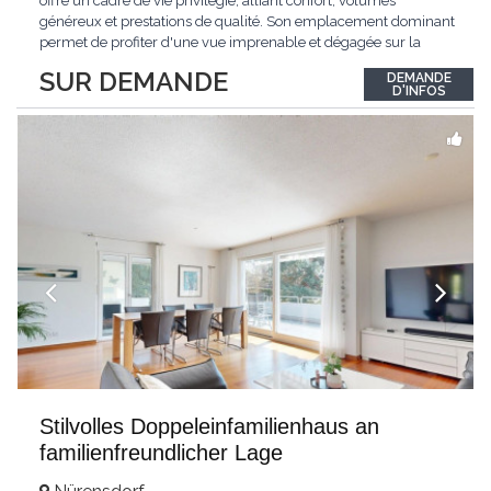
offre un cadre de vie privilégié, alliant confort, volumes
généreux et prestations de qualité. Son emplacement dominant
permet de profiter d'une vue imprenable et dégagée sur la
région.Répartie sur deux niveaux et un sous-sol entièrement
SUR DEMANDE
DEMANDE
excavé, cette villa propose une surface habitable utile de plus
D'INFOS
de 260 m², soigneusement
...
Stilvolles Doppeleinfamilienhaus an
familienfreundlicher Lage