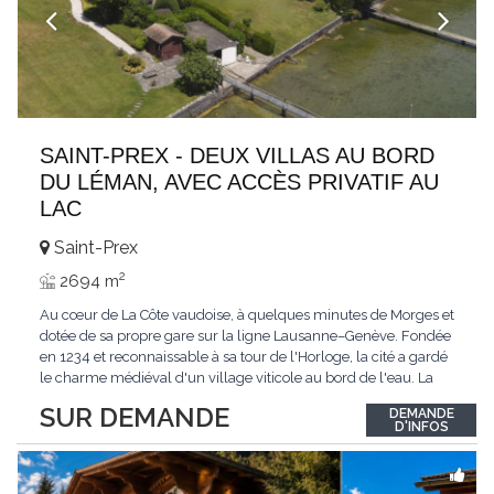
SAINT-PREX - DEUX VILLAS AU BORD
DU LÉMAN, AVEC ACCÈS PRIVATIF AU
LAC
Saint-Prex
2
2694 m
Au cœur de La Côte vaudoise, à quelques minutes de Morges et
dotée de sa propre gare sur la ligne Lausanne–Genève. Fondée
en 1234 et reconnaissable à sa tour de l'Horloge, la cité a gardé
le charme médiéval d'un village viticole au bord de l'eau. La
commune allie la tranquillité d'un cadre préservé à la proximité
SUR DEMANDE
DEMANDE
immédiate des villes. Dans cet environnement privilégié, une
D'INFOS
propriété
...