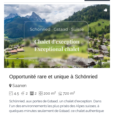
Gstaad et les sommets
...
Opportunité rare et unique à Schönried
Saanen
2
2
4.5
2
2
200 m
720 m
Schönried, aux portes de Gstaad, un chalet d'exception. Dans
l'un des environnements les plus prisés des Alpes suisses, à
quelques minutes seulement de Gstaad, ce chalet authentique