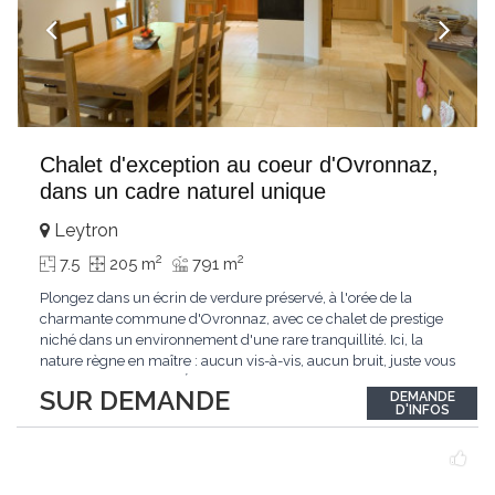
Chalet d'exception au coeur d'Ovronnaz,
dans un cadre naturel unique
Leytron
2
2
7.5
205 m
791 m
Plongez dans un écrin de verdure préservé, à l'orée de la
charmante commune d'Ovronnaz, avec ce chalet de prestige
niché dans un environnement d'une rare tranquillité. Ici, la
nature règne en maître : aucun vis-à-vis, aucun bruit, juste vous
et l'immensité alpine.Édifié en 2010, ce bien unique se distingue
SUR DEMANDE
DEMANDE
par ses finitions de très haut standing et ses matériaux nobles.
D'INFOS
Le bois de mélèze
...