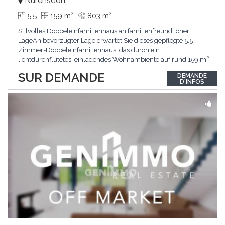
Nürensdorf
2
2
5.5
159 m
803 m
Stilvolles Doppeleinfamilienhaus an familienfreundlicher
LageAn bevorzugter Lage erwartet Sie dieses gepflegte 5.5-
Zimmer-Doppeleinfamilienhaus, das durch ein
lichtdurchflutetes, einladendes Wohnambiente auf rund 159 m²
überzeugt. Dank stetigem Unterhalt präsentiert sich die
SUR DEMANDE
DEMANDE
Liegenschaft in einem hervorragenden Zustand und vereint
D'INFOS
zeitgemässen Wohnkomfort perfekt mit nachhaltiger
Technik.Im Zentrum
...