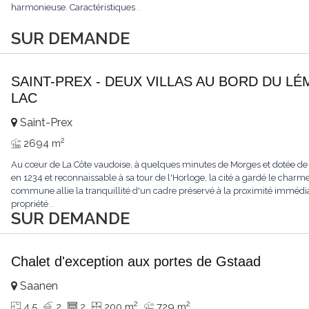
harmonieuse. Caractéristiques
...
SUR DEMANDE
SAINT-PREX - DEUX VILLAS AU BORD DU LÉ
LAC
Saint-Prex
2
2694 m
Au cœur de La Côte vaudoise, à quelques minutes de Morges et dotée de
en 1234 et reconnaissable à sa tour de l'Horloge, la cité a gardé le charme
commune allie la tranquillité d'un cadre préservé à la proximité immédia
propriété
...
SUR DEMANDE
Chalet d'exception aux portes de Gstaad
Saanen
2
2
4.5
2
2
200 m
729 m