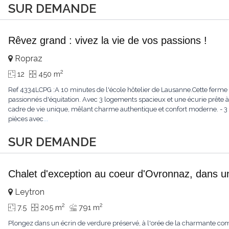
SUR DEMANDE
Rêvez grand : vivez la vie de vos passions !
Ropraz
2
12
450 m
Ref 4334LCPG :A 10 minutes de l'école hôtelier de Lausanne.Cette ferme 
passionnés d'équitation. Avec 3 logements spacieux et une écurie prête à 
cadre de vie unique, mêlant charme authentique et confort moderne. - 3 
pièces avec
...
SUR DEMANDE
Chalet d'exception au coeur d'Ovronnaz, dans u
Leytron
2
2
7.5
205 m
791 m
Plongez dans un écrin de verdure préservé, à l'orée de la charmante c