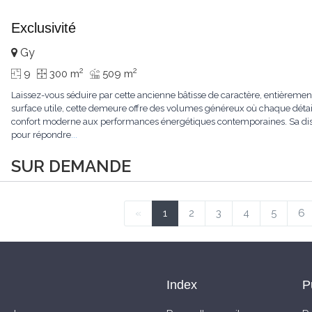
Exclusivité
Gy
2
2
9
300 m
509 m
Laissez-vous séduire par cette ancienne bâtisse de caractère, entièrem
surface utile, cette demeure offre des volumes généreux où chaque détail
confort moderne aux performances énergétiques contemporaines. Sa dist
pour répondre
...
SUR DEMANDE
«
1
2
3
4
5
6
Index
P