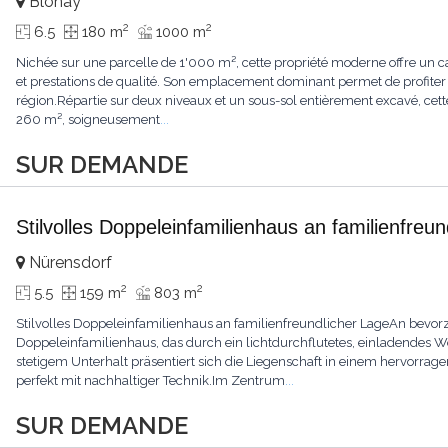
Blonay
2
2
6.5
180 m
1000 m
Nichée sur une parcelle de 1'000 m², cette propriété moderne offre un ca
et prestations de qualité. Son emplacement dominant permet de profiter
région.Répartie sur deux niveaux et un sous-sol entièrement excavé, cette
260 m², soigneusement
...
SUR DEMANDE
Stilvolles Doppeleinfamilienhaus an familienfreu
Nürensdorf
2
2
5.5
159 m
803 m
Stilvolles Doppeleinfamilienhaus an familienfreundlicher LageAn bevorz
Doppeleinfamilienhaus, das durch ein lichtdurchflutetes, einladendes
stetigem Unterhalt präsentiert sich die Liegenschaft in einem hervor
perfekt mit nachhaltiger Technik.Im Zentrum
...
SUR DEMANDE