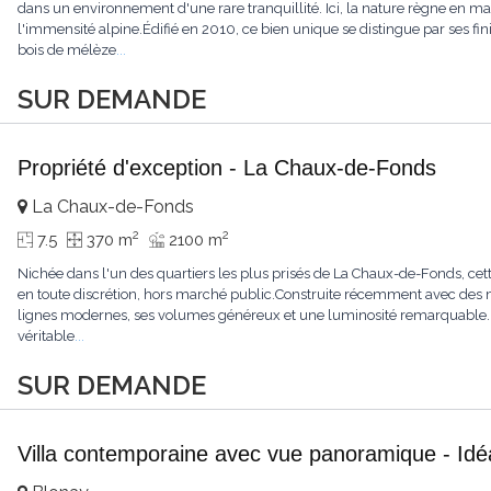
dans un environnement d'une rare tranquillité. Ici, la nature règne en maît
l'immensité alpine.Édifié en 2010, ce bien unique se distingue par ses fin
bois de mélèze
...
SUR DEMANDE
Propriété d'exception - La Chaux-de-Fonds
La Chaux-de-Fonds
2
2
7.5
370 m
2100 m
Nichée dans l'un des quartiers les plus prisés de La Chaux-de-Fonds, cett
en toute discrétion, hors marché public.Construite récemment avec des ma
lignes modernes, ses volumes généreux et une luminosité remarquable.L'
véritable
...
SUR DEMANDE
Villa contemporaine avec vue panoramique - Idéa