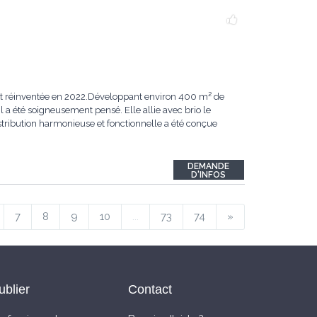
ent réinventée en 2022.Développant environ 400 m² de
 a été soigneusement pensé. Elle allie avec brio le
ribution harmonieuse et fonctionnelle a été conçue
DEMANDE
D'INFOS
7
8
9
10
...
73
74
»
ublier
Contact