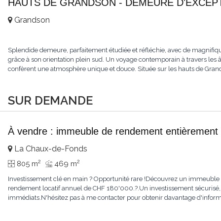
HAUTS DE GRANDSON - DEMEURE D'EXCEPTI
Grandson
Splendide demeure, parfaitement étudiée et réfléchie, avec de magnifiqu
grâce à son orientation plein sud. Un voyage contemporain à travers les âge
confèrent une atmosphère unique et douce. Située sur les hauts de Grandso
SUR DEMANDE
À vendre : immeuble de rendement entièrement 
La Chaux-de-Fonds
2
2
805 m
469 m
Investissement clé en main ? Opportunité rare !Découvrez un immeuble e
rendement locatif annuel de CHF 180'000.?.Un investissement sécurisé, 
immédiats.N'hésitez pas à me contacter pour obtenir davantage d'informat