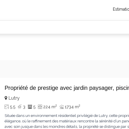
Estimati
Propriété de prestige avec jardin paysager, pis
Lutry
2
2
5.5
3
5
224 m
1734 m
Située dans un environnement résidentiel privilégié de Lutry, cette propr
élégance, où le raffinement des matériaux rencontre la sérénité d’un pa
avec soin jusque dans les moindres détails, la propriété se distingue p