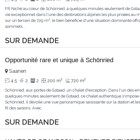
FR Niché au cœur de Schönried, à quelques minutes seulement de Gstaad, 
vie exceptionnel dans l'une des destinations alpines les plus prisées a
sur un terrain de 729 m², le bien bénéficie d'une situation dominante offr
sommets
...
SUR DEMANDE
Opportunité rare et unique à Schönried
Saanen
2
2
4.5
2
2
200 m
720 m
Schönried, aux portes de Gstaad, un chalet d'exception. Dans l'un des en
quelques minutes seulement de Gstaad, ce chalet authentique s'impose 
Schönried, il dévoile une vue panoramique saisissante sur la station et 
fil des saisons. Avec
...
SUR DEMANDE