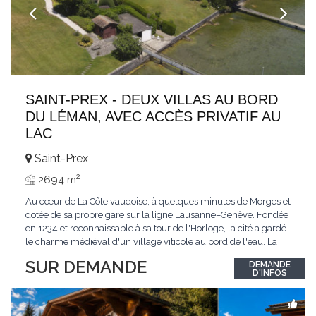
SAINT-PREX - DEUX VILLAS AU BORD
DU LÉMAN, AVEC ACCÈS PRIVATIF AU
LAC
Saint-Prex
2
2694 m
Au cœur de La Côte vaudoise, à quelques minutes de Morges et
dotée de sa propre gare sur la ligne Lausanne–Genève. Fondée
en 1234 et reconnaissable à sa tour de l'Horloge, la cité a gardé
le charme médiéval d'un village viticole au bord de l'eau. La
commune allie la tranquillité d'un cadre préservé à la proximité
SUR DEMANDE
DEMANDE
immédiate des villes. Dans cet environnement privilégié, une
D'INFOS
propriété
...