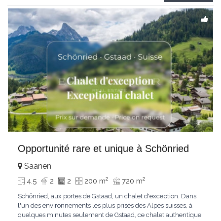
Gstaad et les sommets
...
Opportunité rare et unique à Schönried
Saanen
2
2
4.5
2
2
200 m
720 m
Schönried, aux portes de Gstaad, un chalet d'exception. Dans
l'un des environnements les plus prisés des Alpes suisses, à
quelques minutes seulement de Gstaad, ce chalet authentique