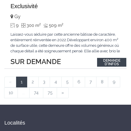
Exclusivité
Gy
2
2
9
300 m
509 m
Laissez-vous séduire par cette ancienne bâtisse de caractère,
entièrement réinventée en 2022.Développant environ 400 m²
de surface utile, cette demeure offre des volumes généreux où
chaque détail a été soigneusement pensé. Elle allie avec brio le
confort moderne aux performances énergétiques
SUR DEMANDE
DEMANDE
contemporaines. Sa distribution harmonieuse et fonctionnelle a
D'INFOS
été conçue pour répondre
...
«
1
2
3
4
5
6
7
8
9
10
...
74
75
»
Localités