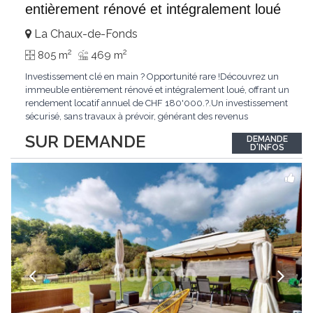
entièrement rénové et intégralement loué
La Chaux-de-Fonds
2
2
805 m
469 m
Investissement clé en main ? Opportunité rare !Découvrez un
immeuble entièrement rénové et intégralement loué, offrant un
rendement locatif annuel de CHF 180'000.?.Un investissement
sécurisé, sans travaux à prévoir, générant des revenus
immédiats.N'hésitez pas à me contacter pour obtenir davantage
SUR DEMANDE
DEMANDE
d'informations ou recevoir le dossier.
D'INFOS