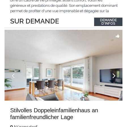
offre un cadre de vie privilégié, alliant confort, volumes
généreux et prestations de qualité. Son emplacement dominant
permet de profiter d'une vue imprenable et dégagée sur la
région.Répartie sur deux niveaux et un sous-sol entièrement
SUR DEMANDE
DEMANDE
excavé, cette villa propose une surface habitable utile de plus
D'INFOS
de 260 m², soigneusement
...
Stilvolles Doppeleinfamilienhaus an
familienfreundlicher Lage