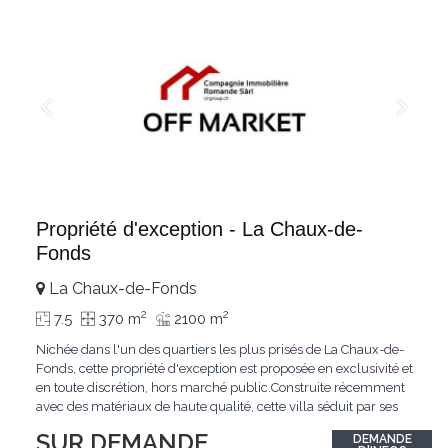
Propriété d'exception - La Chaux-de-
Fonds
La Chaux-de-Fonds
2
2
7.5
370 m
2100 m
Nichée dans l'un des quartiers les plus prisés de La Chaux-de-
Fonds, cette propriété d'exception est proposée en exclusivité et
en toute discrétion, hors marché public.Construite récemment
avec des matériaux de haute qualité, cette villa séduit par ses
lignes modernes, ses volumes généreux et une luminosité
SUR DEMANDE
DEMANDE
remarquable.L'espace de vie s'ouvre sur un jardin avec piscine,