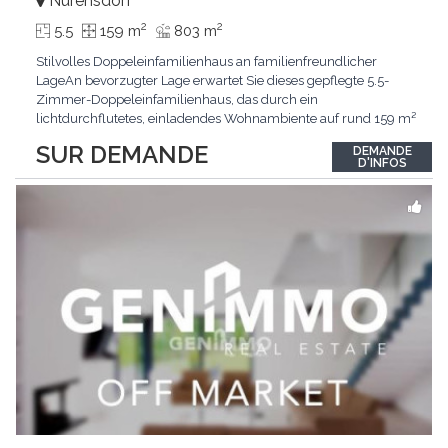
Nürensdorf
2
2
5.5
159 m
803 m
Stilvolles Doppeleinfamilienhaus an familienfreundlicher
LageAn bevorzugter Lage erwartet Sie dieses gepflegte 5.5-
Zimmer-Doppeleinfamilienhaus, das durch ein
lichtdurchflutetes, einladendes Wohnambiente auf rund 159 m²
überzeugt. Dank stetigem Unterhalt präsentiert sich die
SUR DEMANDE
DEMANDE
Liegenschaft in einem hervorragenden Zustand und vereint
D'INFOS
zeitgemässen Wohnkomfort perfekt mit nachhaltiger
Technik.Im Zentrum
...