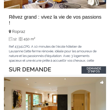
Rêvez grand : vivez la vie de vos passions
!
Ropraz
2
12
450 m
Ref 4334LCPG :A 10 minutes de l'école hôtelier de
Lausanne.Cette ferme rénovée, idéale pour les amoureux de
nature et les passionnés d'équitation. Avec 3 logements
spacieux et une écurie prête à accueillir vos chevaux, cette
propriété rare offre un cadre de vie unique, mêlant charme
SUR DEMANDE
DEMANDE
authentique et confort moderne. - 3 logements confortables :
D'INFOS
duplex 2,5 pièces, duplex 4,5 pièces avec
...