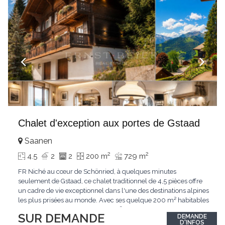
Chalet d'exception aux portes de Gstaad
Saanen
2
2
4.5
2
2
200 m
729 m
FR Niché au cœur de Schönried, à quelques minutes
seulement de Gstaad, ce chalet traditionnel de 4,5 pièces offre
un cadre de vie exceptionnel dans l'une des destinations alpines
les plus prisées au monde. Avec ses quelque 200 m² habitables
implantés sur un terrain de 729 m², le bien bénéficie d'une
SUR DEMANDE
DEMANDE
situation dominante offrant une vue dégagée sur le village de
D'INFOS