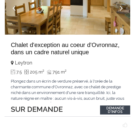
Chalet d'exception au coeur d'Ovronnaz,
dans un cadre naturel unique
Leytron
2
2
7.5
205 m
791 m
Plongez dans un écrin de verdure préservé, à l'orée de la
charmante commune d'Ovronnaz, avec ce chalet de prestige
niché dans un environnement d'une rare tranquillité. Ici, la
nature règne en maître : aucun vis-à-vis, aucun bruit, juste vous
et l'immensité alpine.Édifié en 2010, ce bien unique se distingue
SUR DEMANDE
DEMANDE
par ses finitions de très haut standing et ses matériaux nobles.
D'INFOS
Le bois de mélèze
...