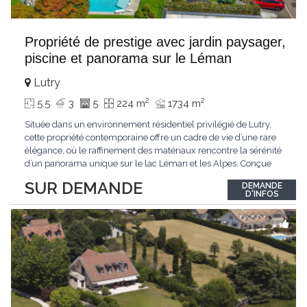
Propriété de prestige avec jardin paysager,
piscine et panorama sur le Léman
Lutry
2
2
5.5
3
5
224 m
1734 m
Située dans un environnement résidentiel privilégié de Lutry,
cette propriété contemporaine offre un cadre de vie d’une rare
élégance, où le raffinement des matériaux rencontre la sérénité
d’un panorama unique sur le lac Léman et les Alpes. Conçue
avec soin jusque dans les moindres détails, la propriété se
SUR DEMANDE
DEMANDE
distingue par ses espaces généreux et son atmosphère
D'INFOS
résolument harmonieuse. Caractéristiques
...