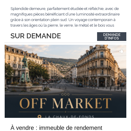
Splendide demeure, parfaitement étudiée et réfléchie, avec de
magnifiques pièces bénéficiant d’une luminosité extraordinaire
grâce à son orientation plein sud. Un voyage contemporain à
travers les âges où la pierre, le verre, le métal et le bois vous
confèrent une atmosphère unique et douce. Située sur les hauts
SUR DEMANDE
DEMANDE
de Grandson, entourée de nature et d’un verger de fruitiers, et
...
D'INFOS
À vendre : immeuble de rendement