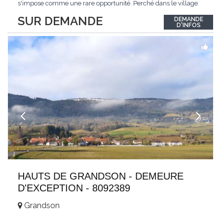
s'impose comme une rare opportunité. Perché dans le village
de Schönried, il dévoile une vue panoramique saisissante sur la
SUR DEMANDE
DEMANDE
station et les sommets qui l'encadrent, un spectacle qui change
D'INFOS
au fil des saisons. Avec
...
HAUTS DE GRANDSON - DEMEURE
D'EXCEPTION - 8092389
Grandson