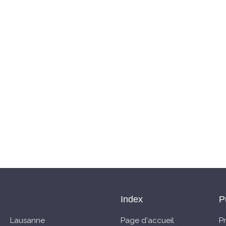
Index
P
Lausanne
Page d'accueil
P