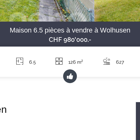
Maison 6.5 pièces à vendre à Wolhusen
CHF 980'000.-
2
6.5
126 m
627
en