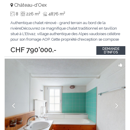
Château-d'Oex
2
2
8
226 m
4876 m
Authentique chalet rénové - grand terrain au bord de la
rivièreDécouvrez ce magnifique chalet traditionnel en tavillon
situé à L'Etivaz, village authentique des Alpes vaudoises célèbre
pour son fromage AOP. Cette propriété d'exception se compose
de deux appartements (5,5 et 4,5 pièces) ainsi qu'un sous-sol
CHF 790'000.-
DEMANDE
entièrement aménagé comprenant bureau, buanderie et
D'INFOS
carnotzet.Le chalet bénéficie
...