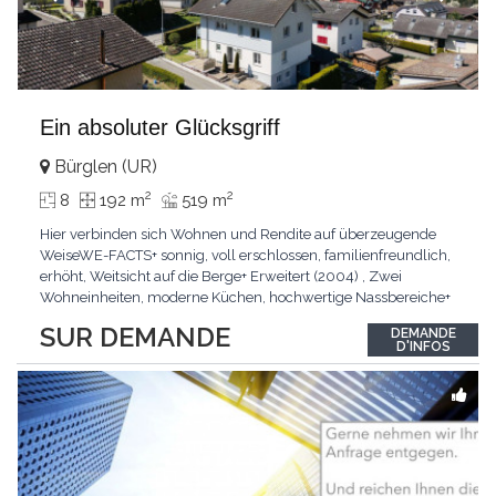
Ein absoluter Glücksgriff
Bürglen (UR)
2
2
8
192 m
519 m
Hier verbinden sich Wohnen und Rendite auf überzeugende
WeiseWE-FACTS+ sonnig, voll erschlossen, familienfreundlich,
erhöht, Weitsicht auf die Berge+ Erweitert (2004) , Zwei
Wohneinheiten, moderne Küchen, hochwertige Nassbereiche+
Sauna, Garten, Nebenräume, zwei Wohneinheiten, Garage,
SUR DEMANDE
DEMANDE
AussenparkplätzePasst für:Familien, Unternehmer, Paare,
D'INFOS
SingleKLARTEXT: Zwei Wohneinheiten im neuwertigen
Zustand
...