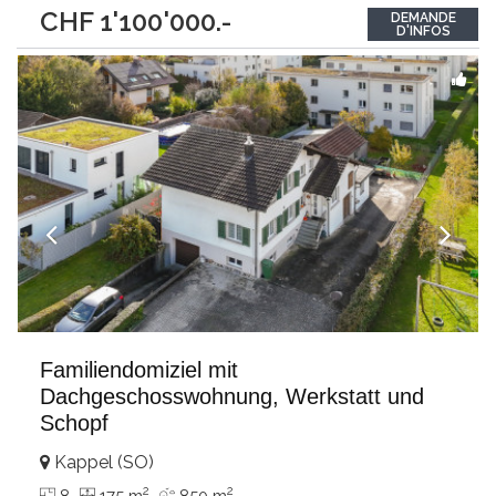
dans le vieux village, la propriété rénovée en 2021 bénéficie
CHF 1'100'000.-
DEMANDE
d'un environnement calme, à quelques mètres seulement du
D'INFOS
lac et du port.Dès
...
Familiendomiziel mit
Dachgeschosswohnung, Werkstatt und
Schopf
Kappel (SO)
2
2