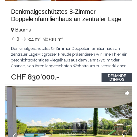
Denkmalgeschütztes 8-Zimmer
Doppeleinfamilienhaus an zentraler Lage
Bauma
2
2
8
311 m
519 m
Denkmalgeschütztes 8-Zimmer Doppeleinfamilienhaus an
zentraler LageMit grosser Freude präsentieren wir Ihnen hier ein
geschichtsträchtiges Riegelhaus aus dem Jahr 1770 mit der
Chance, sich Ihren langersehnten Wohntraum zu verwirklichen.
Die Highlights sind das grosszügige Platzangebot, der
CHF 830'000.-
DEMANDE
charmante Baustil sowie das vorhandene Aus- und
D'INFOS
Umbaupotenzial. Die unmittelbare Nähe zu öffentlichen
Verkehrsmitteln,
...