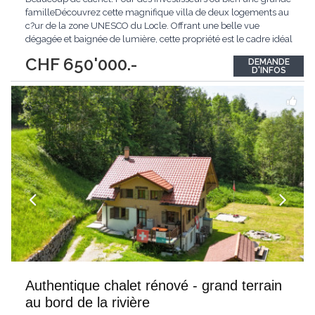
familleDécouvrez cette magnifique villa de deux logements au
c?ur de la zone UNESCO du Locle. Offrant une belle vue
dégagée et baignée de lumière, cette propriété est le cadre idéal
pour les familles à la recherche de confort et de proximité avec
CHF 650'000.-
DEMANDE
toutes les commodités. Avec un charme fou qui séduit dès le
D'INFOS
premier regard, cette
...
Authentique chalet rénové - grand terrain
au bord de la rivière