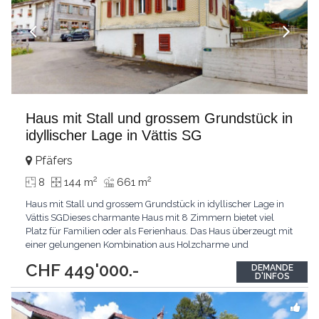
Haus mit Stall und grossem Grundstück in
idyllischer Lage in Vättis SG
Pfäfers
2
2
8
144 m
661 m
Haus mit Stall und grossem Grundstück in idyllischer Lage in
Vättis SGDieses charmante Haus mit 8 Zimmern bietet viel
Platz für Familien oder als Ferienhaus. Das Haus überzeugt mit
einer gelungenen Kombination aus Holzcharme und
modernisierten Bereichen wie Küche und Bad. Die Räume sind
CHF 449'000.-
DEMANDE
hell und freundlich, und wer mag, kann den oberen Zimmern
D'INFOS
mit etwas Renovation einen persönlichen Charakter
...