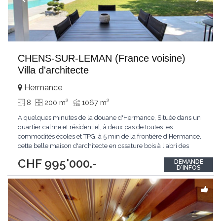
CHENS-SUR-LEMAN (France voisine)
Villa d'architecte
Hermance
2
2
8
200 m
1067 m
A quelques minutes de la douane d'Hermance, Située dans un
quartier calme et résidentiel, à deux pas de toutes les
commodités écoles et TPG, à 5 min de la frontière d'Hermance,
cette belle maison d'architecte en ossature bois à l'abri des
regards offre un cadre de vie idéal pour une famille.Elle
CHF 995'000.-
DEMANDE
bénéficie d'un ensoleillement optimal et d'espaces généreux
D'INFOS
ouverts sur l'extérieur qui en
...