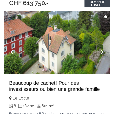
CHF 613'750.-
DEMANDE
mitoyenne d’un côté comprenant : Rez-de-chaussée : Cuisine
D'INFOS
meublée ouverte sur
...
Beaucoup de cachet! Pour des
investisseurs ou bien une grande famille
Le Locle
2
2
8
182 m
601 m
Beaucoup de cachet! Pour des investisseurs ou bien une grande