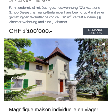
8
175 m
850 m
Familiendomiziel mit Dachgeschosswohnung, Werkstatt und
SchopfDieses charmante Einfamilienhaus beeindruckt mit einer
grosszügigen Wohnfläche von ca. 180 m², verteilt auf eine 5.5
Zimmer Wohnung und eine 3-Zimmer-
Dachgeschosswohnung. Das Anwesen mit einer
CHF 1'100'000.-
DEMANDE
Grundstücksfläche von 856 m² wird ergänzt mit einer
D'INFOS
Werkstatt und einem Büro sowie einem zusätzlichen Schopf.
Der kombinierte Charakter aus
...
Magnifique maison individuelle en viager