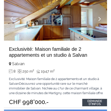
Exclusivité: Maison familiale de 2
appartements et un studio à Salvan
Salvan
2
2
8
250 m
1947 m
Exclusivité: Maison familiale de 2 appartements et un studio à
SalvanDécouvrez une opportunité rare sur le marché
immobilier de Salvan. Nichée au c?ur de ce charmant village, à
une dizaine de minutes de Martigny, cette maison familiale offre
une vue imprenable sur les montagnes environnantes. La
CHF 998'000.-
DEMANDE
propriété se compose de deux appartements spacieux, chacun
D'INFOS
accessible par des entrées indépendantes
...