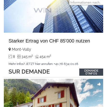
Starker Ertrag von CHF 85'000 nutzen
Mont-Vully
2
2
8
345 m
454 m
Mehr Infos? JETZT hier anrufen: +41 76 834 01 28
SUR DEMANDE
DEMANDE
D'INFOS