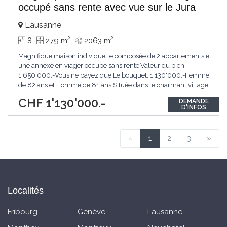
occupé sans rente avec vue sur le Jura
Lausanne
2
2
8
279 m
2063 m
Magnifique maison individuelle composée de 2 appartements et
une annexe en viager occupé sans rente.Valeur du bien:
1'650'000.-Vous ne payez que:Le bouquet: 1'130'000.-Femme
de 82 ans et Homme de 81 ans.Située dans le charmant village
de Boulens, au coeur du canton de Vaud, cette propriété
CHF 1'130'000.-
DEMANDE
proposée en viager occupé sans rente représente une
D'INFOS
excellente opportunité d'investissement patrimonial
...
«
1
2
3
»
Localités
Fribourg
Genève
Lausanne