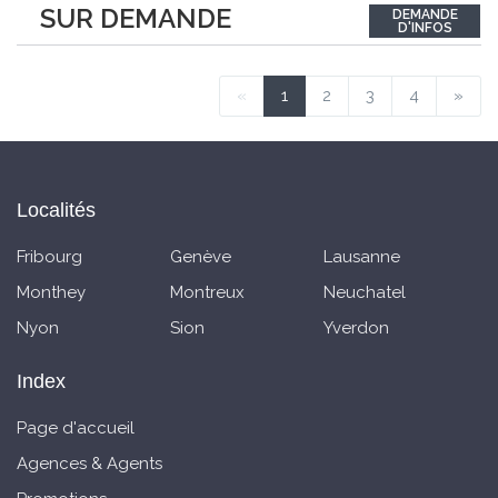
SUR DEMANDE
DEMANDE
durch seine ideale Ausrichtung mit viel Tageslicht und einer
D'INFOS
angenehmen Privatsphäre. Der
...
«
1
2
3
4
»
Localités
Fribourg
Genève
Lausanne
Monthey
Montreux
Neuchatel
Nyon
Sion
Yverdon
Index
Page d'accueil
Agences & Agents