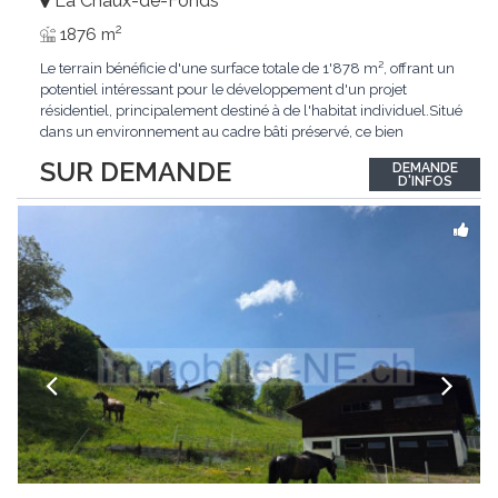
La Chaux-de-Fonds
2
1876 m
Le terrain bénéficie d'une surface totale de 1'878 m², offrant un
potentiel intéressant pour le développement d'un projet
résidentiel, principalement destiné à de l'habitat individuel.Situé
dans un environnement au cadre bâti préservé, ce bien
représente une belle opportunité pour un acquéreur souhaitant
SUR DEMANDE
DEMANDE
réaliser un projet d'habitation dans un secteur à faible
D'INFOS
densité.Grâce à sa
...