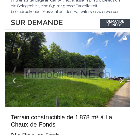
und erhöhter Lage an der Wilifeldstrasse in Birrwil bietet sich
die Gelegenheit, eine 631 m² grosse Parzelle mit
beeindruckender Aussicht auf den Hallwilersee zu erwerben.
Der Blick über den See und die umliegende Landschaft verleiht
SUR DEMANDE
DEMANDE
diesem Grundstück eine ganz besondere Attraktivität. Birrwil
D'INFOS
zählt zu den beliebtesten Wohngemeinden
...
Terrain constructible de 1'878 m² à La
Chaux-de-Fonds