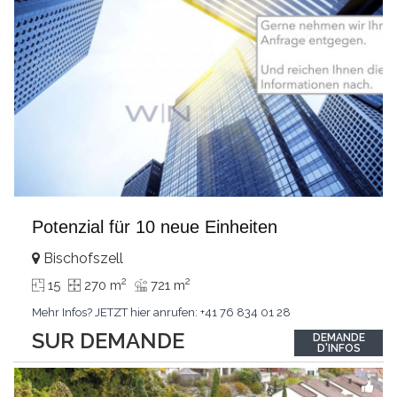
Potenzial für 10 neue Einheiten
Bischofszell
2
2
15
270 m
721 m
Mehr Infos? JETZT hier anrufen: +41 76 834 01 28
SUR DEMANDE
DEMANDE
D'INFOS