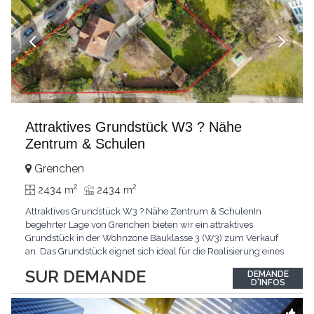
Attraktives Grundstück W3 ? Nähe
Zentrum & Schulen
Grenchen
2
2
2434 m
2434 m
Attraktives Grundstück W3 ? Nähe Zentrum & SchulenIn
begehrter Lage von Grenchen bieten wir ein attraktives
Grundstück in der Wohnzone Bauklasse 3 (W3) zum Verkauf
an. Das Grundstück eignet sich ideal für die Realisierung eines
Ein- oder Mehrfamilienhauses und bietet dank der Bauklasse 3
SUR DEMANDE
DEMANDE
vielseitige Entwicklungsmöglichkeiten. Highlights: Wohnzone
D'INFOS
Bauklasse 3Ruhige und familienfreundliche
UmgebungKindergarten
...