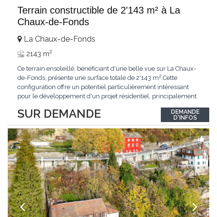
Terrain constructible de 2'143 m² à La
Chaux-de-Fonds
La Chaux-de-Fonds
2
2143 m
Ce terrain ensoleillé, bénéficiant d'une belle vue sur La Chaux-
de-Fonds, présente une surface totale de 2'143 m².Cette
configuration offre un potentiel particulièrement intéressant
pour le développement d'un projet résidentiel, principalement
orienté vers de l'habitat individuel, dans un environnement
SUR DEMANDE
DEMANDE
agréable et au sein d'un cadre bâti préservé.Grâce à sa surface
D'INFOS
généreuse, son
...