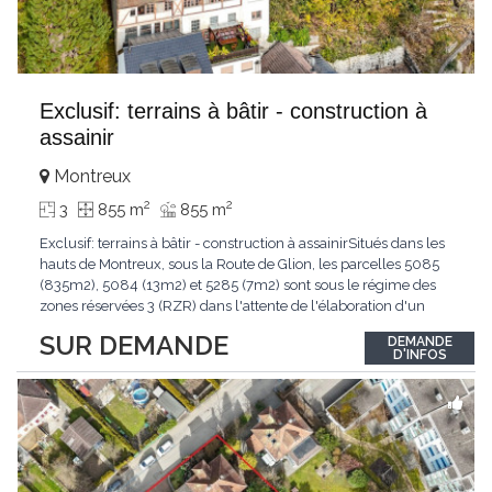
Exclusif: terrains à bâtir - construction à
assainir
Montreux
2
2
3
855 m
855 m
Exclusif: terrains à bâtir - construction à assainirSitués dans les
hauts de Montreux, sous la Route de Glion, les parcelles 5085
(835m2), 5084 (13m2) et 5285 (7m2) sont sous le régime des
zones réservées 3 (RZR) dans l'attente de l'élaboration d'un
nouveau plan d'affectation communal (PACom).Elles sont
SUR DEMANDE
DEMANDE
proches du Temple St-Vincent dans un périmètre ISOS et
D'INFOS
concernées par la modification
...