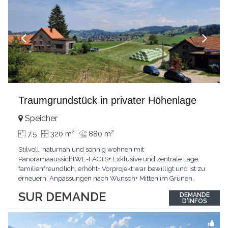
Traumgrundstück in privater Höhenlage
Speicher
2
2
7.5
320 m
880 m
Stilvoll, naturnah und sonnig wohnen mit
PanoramaaussichtWE-FACTS+ Exklusive und zentrale Lage,
familienfreundlich, erhöht+ Vorprojekt war bewilligt und ist zu
erneuern, Anpassungen nach Wunsch+ Mitten im Grünen,
Garten, grosse Garage, grosses GrundstückPasst für:Käufer die
SUR DEMANDE
DEMANDE
Naturnähe, Neubau, Privatsphäre und die strategisch beste
D'INFOS
Lage suchenKLARTEXT: Voll erschlossen, bewilligt und mit
herrlicher
...