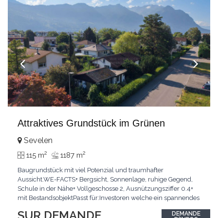
Attraktives Grundstück im Grünen
Sevelen
2
2
115 m
1187 m
Baugrundstück mit viel Potenzial und traumhafter
Aussicht.WE-FACTS+ Bergsicht, Sonnenlage, ruhige Gegend,
Schule in der Nähe+ Vollgeschosse 2, Ausnützungsziffer 0.4+
mit BestandsobjektPasst für:Investoren welche ein spannendes
Projekt suchenKLARTEXT: Grosszügige Fläche mit Aussicht und
SUR DEMANDE
DEMANDE
viel PotenzialInteressiert? JETZT anrufen: +41 76 804 86 11