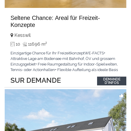
Seltene Chance: Areal für Freizeit-
Konzepte
Kesswil
2
10
11696 m
Einzigartige Chance für Ihr FreizeitkonzeptWE-FACTS+
Attraktive Lage am Bodensee mit Bahnhof, ÖV und grossem
Einzugsgebiet+ Freie Raumgestaltung für Indoor-Spielwelten,
Tennis- oder Actionhallen+ Flexible Aufteilung als ideale Basis
für NeugestaltungPasst für:Visionäre, Gastronomen und
SUR DEMANDE
DEMANDE
FreizeitanbieterKLARTEXT: Hier finden Sie viel Platz für Ihr
D'INFOS
ertragsstarkes Grossprojekt.Interessiert? JETZT
...