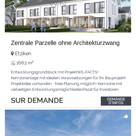
Zentrale Parzelle ohne Architekturzwang
Etziken
2
1663 m
Entwicklungsgrundstück mit ProjektWE-FACTS+
Kernzonenlage mit idealen Voraussetzungen für Ihr Bauprojekt+
Projektidee vorhanden - freie Planung möglich+ Kernzone mit
vielseitigen EntwicklungsmöglichkeitenPasst für:Investoren,
Bauträger und private BauherrenKLARTEXT: Keine
SUR DEMANDE
DEMANDE
Architekturverpflichtung - maximale FlexibilitätInteressiert?
D'INFOS
JETZT anrufen: +41 79 294 37 71