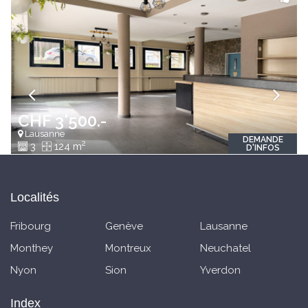
CHF 3'500.-
Lausanne
DEMANDE
2
3
124 m
D'INFOS
Localités
Fribourg
Genève
Lausanne
Monthey
Montreux
Neuchatel
Nyon
Sion
Yverdon
Index