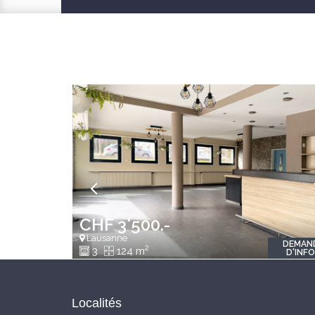
CHF 3'500.-
Lausanne
DEMAN
2
3
124 m
D'INF
Localités