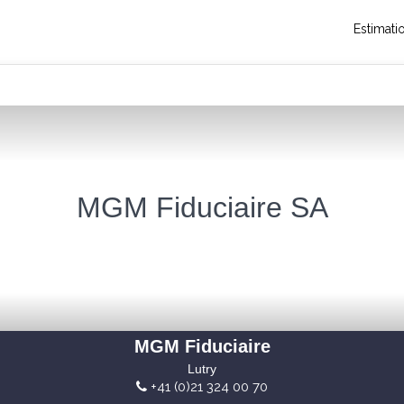
Estimati
MGM Fiduciaire SA
MGM Fiduciaire
Lutry
+41 (0)21 324 00 70