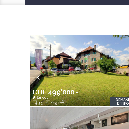
CHF 499'000.-
Rances
DEMAN
2
3.5
119 m
D'INF