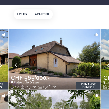
LOUER
ACHETER
CHF 565'000.-
C
Plateau de Diesse
La
DE
DEMANDE
2
2
12
213 m
1548 m
5
OS
D'INFOS