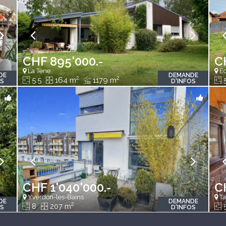
CHF 895'000.-
C
La Tène
Ec
DE
DEMANDE
2
2
5.5
164 m
1179 m
5
OS
D'INFOS
CHF 1'040'000.-
CH
Yverdon-les-Bains
Ta
DE
DEMANDE
2
8
207 m
OS
D'INFOS