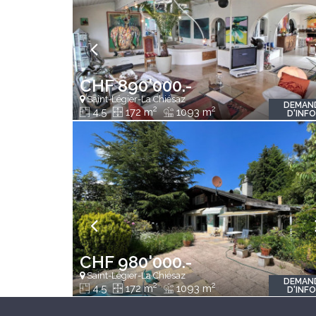
CHF 890'000.-
Saint-Légier-La Chiésaz
DEMAN
2
2
4.5
172 m
1093 m
D'INF
CHF 980'000.-
Saint-Légier-La Chiésaz
DEMAN
2
2
4.5
172 m
1093 m
D'INF