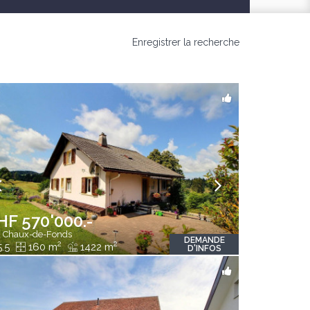
Enregistrer la recherche
HF 570'000.-
 Chaux-de-Fonds
DEMANDE
2
2
.5
160 m
1422 m
D'INFOS