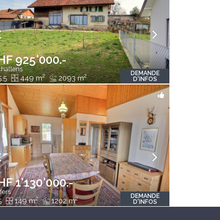
HF 925'000.-
hallens
DEMANDE
2
2
.5
449 m
2093 m
D'INFOS
F 1'130'000.-
fers
DEMANDE
2
2
5
149 m
1202 m
D'INFOS