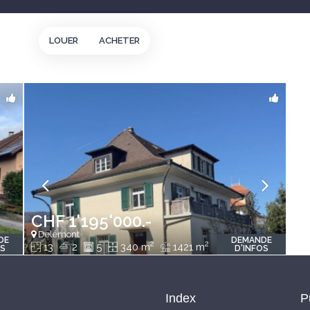
LOUER
ACHETER
CHF 1'195'000.-
Delémont
DE
DEMANDE
2
2
13
2
5
340 m
1421 m
OS
D'INFOS
Index
P