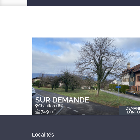
SUR DEMANDE
Châtillon (JU)
DEMAN
2
749 m
D'INF
Localités