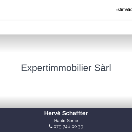
Estimati
Expertimmobilier Sàrl
Hervé Schaffter
Haute-Sorne
079 746 00 39