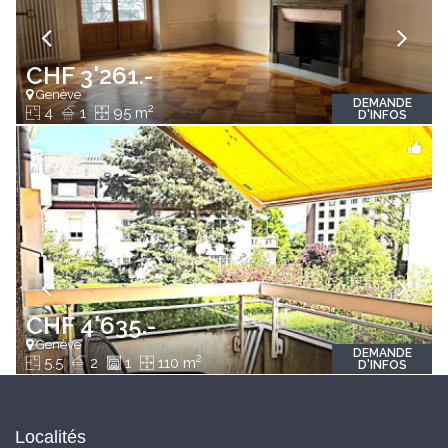
CHF 3'261.-
Genève
DEMANDE
2
4
1
95 m
D'INFOS
CHF 4'635.-
Genève
DEMANDE
2
5.5
2
1
110 m
D'INFOS
Localités