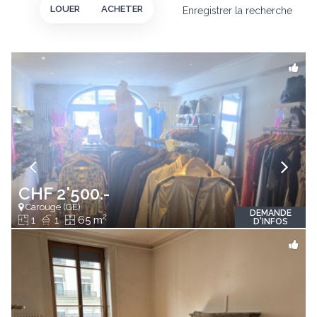
LOUER
ACHETER
Enregistrer la recherche
CHF 2'500.-
Carouge (GE)
DEMANDE
2
1
1
65 m
D'INFOS