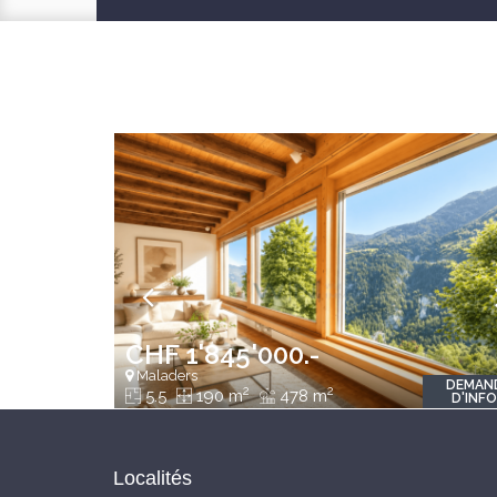
CHF 1'845'000.-
Maladers
DEMAN
2
2
5.5
190 m
478 m
D'INF
Localités