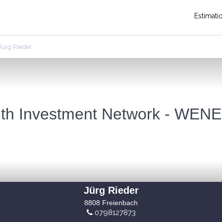
Estimati
Jürg Rieder
th Investment Network - WEN
Jürg Rieder
8808 Freienbach
0798127873