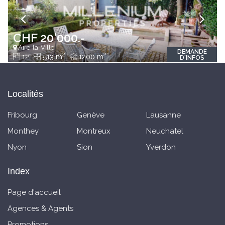
CHF 20'000.-
Aire-la-Ville
DEMANDE
2
2
12
513 m
1200 m
D'INFOS
Localités
Fribourg
Genève
Lausanne
Monthey
Montreux
Neuchatel
Nyon
Sion
Yverdon
Index
Page d'accueil
Agences & Agents
Promotions