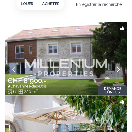
LOUER
ACHETER
Enregistrer la recherche
CHF 8'900.-
Chavannes-des-Bois
DEMANDE
2
6
220 m
D'INFOS