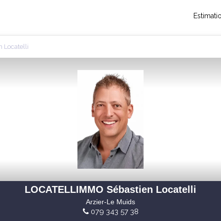
Estimati
Locatelli
LOCATELLIMMO Sébastien Locatelli
Arzier-Le Muids
079 343 57 38