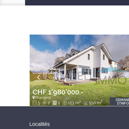
CHF 1'980'000.-
Prangins
DEMAN
2
2
5
2
2
153 m
550 m
D'INF
Localités