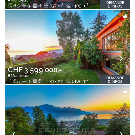
Montreux
DEMANDE
2
2
6.5
3
6
337 m
1405 m
D'INFOS
CHF 3'599'000.-
Montreux
DEMANDE
2
2
6.5
3
6
337 m
1405 m
D'INFOS