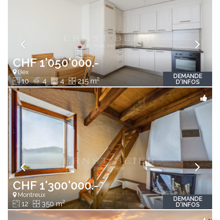
CHF 1'050'000.-
Bex
DEMANDE
2
10
4
4
215 m
D'INFOS
CHF 1'300'000.-
Montreux
DEMANDE
2
12
350 m
D'INFOS