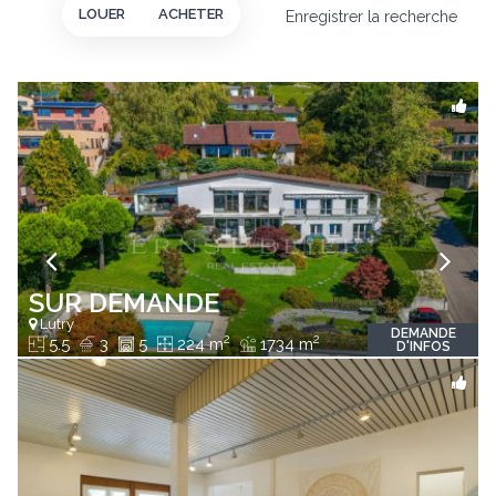
LOUER
ACHETER
Enregistrer la recherche
SUR DEMANDE
Lutry
DEMANDE
2
2
5.5
3
5
224 m
1734 m
D'INFOS