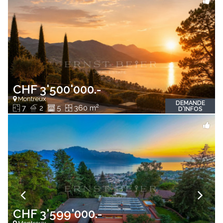
CHF 3'500'000.-
Montreux
DEMANDE
2
7
2
5
360 m
D'INFOS
CHF 3'599'000.-