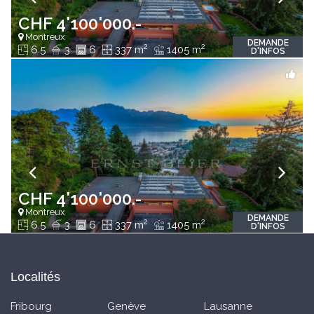
CHF 4'100'000.-
Montreux
DEMANDE
2
2
6.5
3
6
337 m
1405 m
D'INFOS
CHF 4'100'000.-
Montreux
DEMANDE
2
2
6.5
3
6
337 m
1405 m
D'INFOS
Localités
Fribourg
Genève
Lausanne