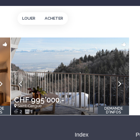
LOUER
ACHETER
CHF 995'000.-
Saint-Cergue
DE
DEMANDE
2
1
OS
D'INFOS
Index
P