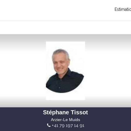
Estimati
Stéphane Tissot
Arzier-Le Muids
+41 79 197 14 91