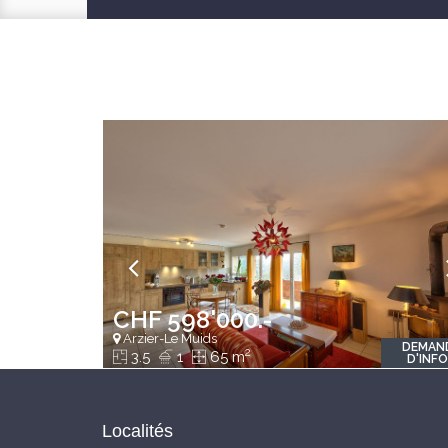
CHF 598'000.-
Arzier-Le Muids
DEMAN
2
3.5
1
65 m
D'INF
Localités