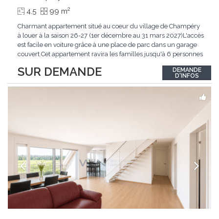
2
4.5
99 m
Charmant appartement situé au coeur du village de Champéry
à louer à la saison 26-27 (1er décembre au 31 mars 2027)L'accès
est facile en voiture grâce à une place de parc dans un garage
couvert.Cet appartement ravira les familles jusqu'à 6 personnes
à la recherche de praticité et de charme au coeur de Champéry.
SUR DEMANDE
DEMANDE
De plus, le logement offre une vue imprenable sur les Dents-
D'INFOS
du-Midi et les montagnes
...