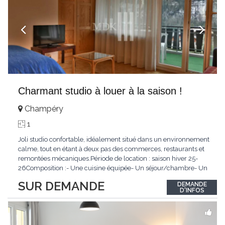
Charmant studio à louer à la saison !
Champéry
1
Joli studio confortable, idéalement situé dans un environnement
calme, tout en étant à deux pas des commerces, restaurants et
remontées mécaniques.Période de location : saison hiver 25-
26Composition :- Une cuisine équipée- Un séjour/chambre- Un
coin cuisine- Une salle de douche/WCConditions :Non-
SUR DEMANDE
DEMANDE
fumeurAnimaux non admisLoyer mensuel : CHF
D'INFOS
1'000.00N'hésitez pas à nous contacter !