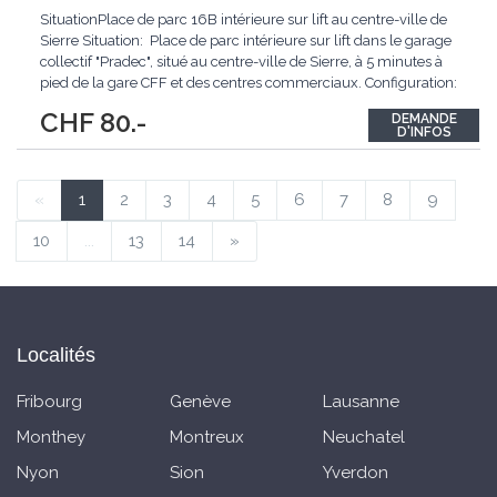
SituationPlace de parc 16B intérieure sur lift au centre-ville de
Sierre Situation: Place de parc intérieure sur lift dans le garage
collectif "Pradec", situé au centre-ville de Sierre, à 5 minutes à
pied de la gare CFF et des centres commerciaux. Configuration:
Parking collectif Système de fosse permettant le stationnement
CHF 80.-
DEMANDE
de 2 voitures superposées
...
D'INFOS
«
1
2
3
4
5
6
7
8
9
10
...
13
14
»
Localités
Fribourg
Genève
Lausanne
Monthey
Montreux
Neuchatel
Nyon
Sion
Yverdon