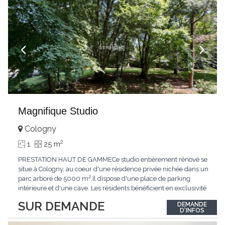
Magnifique Studio
Cologny
2
1
25 m
PRESTATION HAUT DE GAMMECe studio entièrement rénové se
situe à Cologny, au coeur d'une résidence privée nichée dans un
parc arboré de 5000 m².Il dispose d'une place de parking
intérieure et d'une cave. Les résidents bénéficient en exclusivité
d'une grande piscine intérieure avec jacuzzi, d'un garage à
SUR DEMANDE
DEMANDE
vélos et d'une salle de jeux.ACCESSIBILITÉAccessible en voiture
D'INFOS
par la route de
...