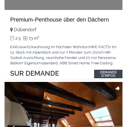
Premium-Penthouse über den Dächern
Dübendorf
2
2.5
73 m
Exklusive Eckwohnung im höchsten WohnturmWE-FACTS+ Im
13. Stock mit Alpenblick und nur 7 Minuten zum Zürich HB+
Südost-Ausrichtung, raumhohe Fenster und 20 m2 Panorama-
Balkon+ Eigentumsstandard, ABB Smart Home, Free Cooling
und tiefer SteuerfussPasst für:urbane Singles und Paare mit
SUR DEMANDE
DEMANDE
Sinn für LuxusKLARTEXT: Hier erleben Sie lichtdurchflutetes
D'INFOS
Wohnen der Extraklasse.Interessiert? JETZT anrufen:
...