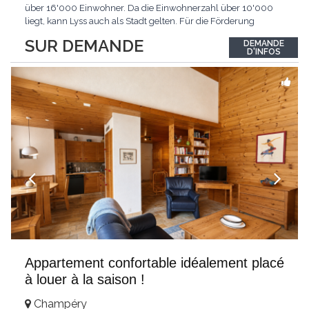
über 16'000 Einwohner. Da die Einwohnerzahl über 10'000
liegt, kann Lyss auch als Stadt gelten. Für die Förderung
erneuerbarer Energien hat Lyss das Label «Energiestadt»
SUR DEMANDE
DEMANDE
erhalten. Das sich rasch entwickelnde Regionalzentrum hat bis
D'INFOS
heute viel vom seeländisch-dörflichen
...
Appartement confortable idéalement placé
à louer à la saison !
Champéry