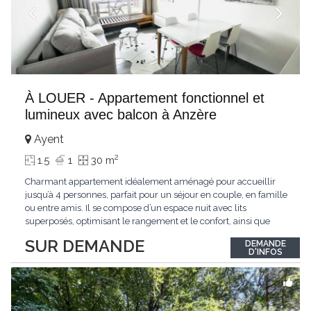
À LOUER - Appartement fonctionnel et
lumineux avec balcon à Anzère
Ayent
2
1.5
1
30 m
Charmant appartement idéalement aménagé pour accueillir
jusqu’à 4 personnes, parfait pour un séjour en couple, en famille
ou entre amis. Il se compose d’un espace nuit avec lits
superposés, optimisant le rangement et le confort, ainsi que
d’un séjour lumineux équipé d’un canapé confortable et d’une
SUR DEMANDE
DEMANDE
télévision murale. La cuisine ouverte et entièrement équipée
D'INFOS
(plaques de
...