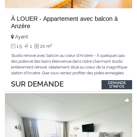
À LOUER - Appartement avec balcon à
Anzère
Ayent
2
1.5
1
20 m
Studio rénové avec balcon au cœur d'Anzère – À quelques pas
des pistes et des bains Bienvenue dans notre charmant studio
entièrement rénové, idéalement situé au cœur de la magnifique
station d'Anzère. Que vous veniez profiter des pistes enneigées
en hiver, des sentiers de randonnée en été ou simplement vous
SUR DEMANDE
DEMANDE
ressourcer en montagne, ce logement vous offrira tout le confort
D'INFOS
nécessaire
...