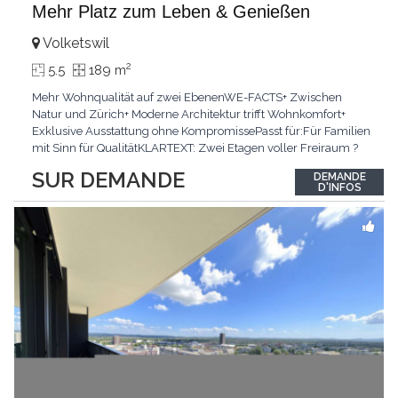
Mehr Platz zum Leben & Genießen
Volketswil
2
5.5
189 m
Mehr Wohnqualität auf zwei EbenenWE-FACTS+ Zwischen
Natur und Zürich+ Moderne Architektur trifft Wohnkomfort+
Exklusive Ausstattung ohne KompromissePasst für:Für Familien
mit Sinn für QualitätKLARTEXT: Zwei Etagen voller Freiraum ?
für alle, die grosszügiges Wohnen schätzen.Interessiert? JETZT
SUR DEMANDE
DEMANDE
anrufen: +41 76 651 22 73
D'INFOS