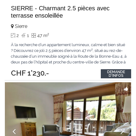
SIERRE - Charmant 2.5 pièces avec
terrasse ensoleillée
Sierre
2
2
1
47 m
À la recherche d’un appartement lumineux, calme et bien situé
? Découvrez ce joli 2.5 pièces d’environ 47 m², situé au rez-de-
chaussée d’un immeuble soigné à la Route de la Bonne-Eau 4, à
deux pas de l’hôpital et proche du centre-ville de Sierre. Grâce à
son orientation sud, la terrasse offre un agréable espace
CHF 1'230.-
DEMANDE
extérieur pour profiter du soleil en toute tranquillité. Un
...
D'INFOS