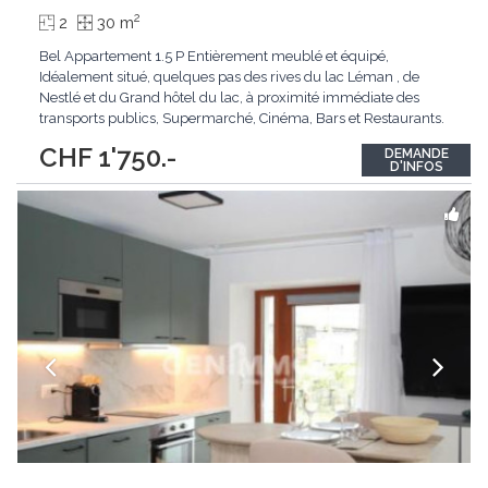
2
2
30 m
Bel Appartement 1.5 P Entièrement meublé et équipé,
Idéalement situé, quelques pas des rives du lac Léman , de
Nestlé et du Grand hôtel du lac, à proximité immédiate des
transports publics, Supermarché, Cinéma, Bars et Restaurants.
Equipement : Cuisine Entièrement équipée avec tous les
CHF 1'750.-
DEMANDE
appareils de cuisine, lit double, TV, fibre optique, ascenseur.
D'INFOS
Disposition ci dessous -
...