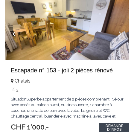
Escapade n° 153 - joli 2 pièces rénové
Chalais
2
SituationSuperbe appartement de 2 pièces comprenant : Séjour
avec accès au balcon ouest, cuisine ouverte, 1 chambre à
coucher, une salle de bain avec lavabo, baignoire et WC.
Chauffage central, buanderie avec machine à laver, cave et
casier à ski. Parking non attribué dans la cour de l'immeuble.
CHF 1'000.-
DEMANDE
NON FUMEUR, animaux sur demande. Conditions : Disponible
...
D'INFOS