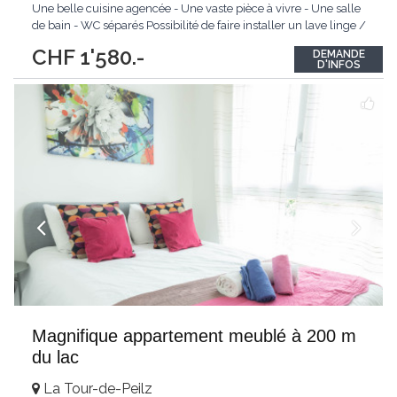
Une belle cuisine agencée - Une vaste pièce à vivre - Une salle
de bain - WC séparés Possibilité de faire installer un lave linge /
sèche linge dans l'appartement. Cave. N'hésitez pas à nous
CHF 1'580.-
DEMANDE
contacter pour plus de renseignements, nous ferons au plaisir
...
D'INFOS
Magnifique appartement meublé à 200 m
du lac
La Tour-de-Peilz