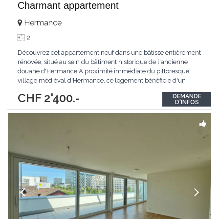
Charmant appartement
Hermance
2
Découvrez cet appartement neuf dans une bâtisse entièrement
rénovée, situé au sein du bâtiment historique de l'ancienne
douane d'Hermance.A proximité immédiate du pittoresque
village médiéval d'Hermance, ce logement bénéficie d'un
emplacement privilégié au bord de la rivière l'Hermance.Le
CHF 2'400.-
DEMANDE
bâtiment de l'ancienne douane, témoin du riche passé
D'INFOS
historique de la région, profite d'un
...