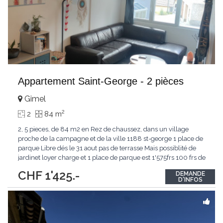
Appartement Saint-George - 2 pièces
Gimel
2
2
84 m
2, 5 pieces, de 84 m2 en Rez de chaussez, dans un village
proche de la campagne et de la ville 1188 st-george 1 place de
parque Libre dés le 31 aout pas de terrasse Mais possiblité de
jardinet loyer charge et 1 place de parque est 1'575frs 100 frs de
plus pour une 2 eme place de parque vennez visiter
CHF 1'425.-
DEMANDE
D'INFOS