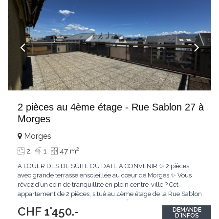
2 pièces au 4ème étage - Rue Sablon 27 à
Morges
Morges
2
2
1
47 m
A LOUER DES DE SUITE OU DATE A CONVENIR ✨ 2 pièces
avec grande terrasse ensoleillée au cœur de Morges ✨ Vous
rêvez d’un coin de tranquillité en plein centre-ville ? Cet
appartement de 2 pièces, situé au 4ème étage de la Rue Sablon
27, allie confort et situation idéale. 👉 À seulement 5 minutes à
CHF 1'450.-
DEMANDE
pied de la gare et entouré de toutes les commodités, vous
D'INFOS