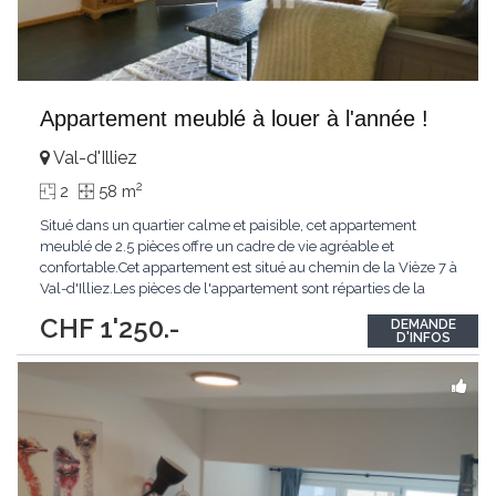
Appartement meublé à louer à l'année !
Val-d'Illiez
2
2
58 m
Situé dans un quartier calme et paisible, cet appartement
meublé de 2.5 pièces offre un cadre de vie agréable et
confortable.Cet appartement est situé au chemin de la Vièze 7 à
Val-d'Illiez.Les pièces de l'appartement sont réparties de la
manière suivante :- un hall d'entrée- une cuisine ouverte sur un
CHF 1'250.-
DEMANDE
séjour lumineux- un balcon- une chambre- une salle de
D'INFOS
bain/WCUne cave est également
...