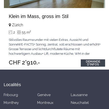
Klein im Mass, gross im Stil
Zürich
2
2
55 m
Stilvolles Raumwunder mit vielen Extras, Aussicht und
SonneWE-FACTS+ Sonnig, zentral, voll erschlossen und erhöht+
Grosse Terrasse und lichtdurchflutete Räume mit
hochwertigem Ausbau+ Lift, moderne Küche, WM in der
WohnungPasst für:Paare, Single und PendlerKLARTEXT:
CHF 2'910.-
DEMANDE
Sonnige, voll erschlossene Lage mit hervorragender
D'INFOS
Infrastruktur.Interesiert? JETZT anrufen: +41 79 813 46 61
Localités
Fribourg
Genève
Lausanne
Monthey
Montreux
Neuchatel