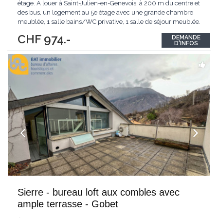
étage. A louer à Saint-Julien-en-Genevois, à 200 m du centre et
des bus, un logement au 5e étage avec une grande chambre
meublée, 1 salle bains/WC privative, 1 salle de séjour meublée.
Accès à une terrasse de 150 m2 avec vue panoramique. La
CHF 974.-
DEMANDE
cuisine est à partager avec la propriétaire qui habite au 4e étage.
D'INFOS
Annexes : une
...
Sierre - bureau loft aux combles avec
ample terrasse - Gobet