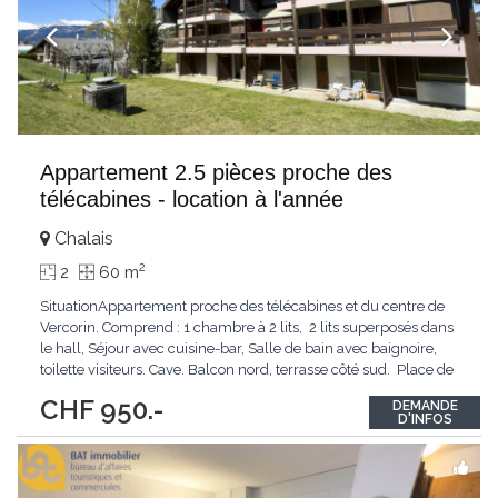
Appartement 2.5 pièces proche des
télécabines - location à l'année
Chalais
2
2
60 m
SituationAppartement proche des télécabines et du centre de
Vercorin. Comprend : 1 chambre à 2 lits, 2 lits superposés dans
le hall, Séjour avec cuisine-bar, Salle de bain avec baignoire,
toilette visiteurs. Cave. Balcon nord, terrasse côté sud. Place de
parc aux Echères Accès voiture été/hiver, chauffage central,
...
CHF 950.-
DEMANDE
D'INFOS