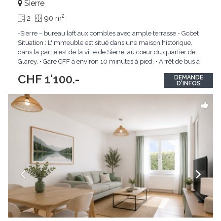
Sierre
2
2
90 m
-Sierre – bureau loft aux combles avec ample terrasse - Gobet
Situation : L'immeuble est situé dans une maison historique,
dans la partie est de la ville de Sierre, au cœur du quartier de
Glarey. • Gare CFF à environ 10 minutes à pied. • Arrêt de bus à
environ 10 mètres. • Proche de toutes les commodités. Local
CHF 1'100.-
DEMANDE
commercial :
...
D'INFOS