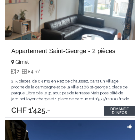
Appartement Saint-George - 2 pièces
Gimel
2
2
84 m
2, 5 pieces, de 84 m2 en Rez de chaussez, dans un village
proche de la campagne et de la ville 1188 st-george 1 place de
parque Libre dés le 31 aout pas de terrasse Mais possiblité de
jardinet loyer charge et 1 place de parque est 1'575frs 100 frs de
plus pour une 2 eme place de parque vennez visiter
CHF 1'425.-
DEMANDE
D'INFOS