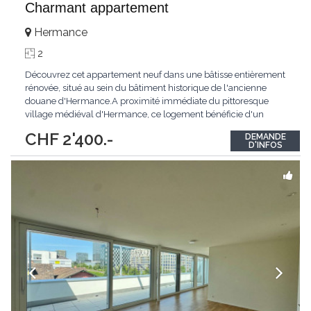
Charmant appartement
Hermance
2
Découvrez cet appartement neuf dans une bâtisse entièrement
rénovée, situé au sein du bâtiment historique de l'ancienne
douane d'Hermance.A proximité immédiate du pittoresque
village médiéval d'Hermance, ce logement bénéficie d'un
emplacement privilégié au bord de la rivière l'Hermance.Le
CHF 2'400.-
DEMANDE
bâtiment de l'ancienne douane, témoin du riche passé
D'INFOS
historique de la région, profite d'un
...