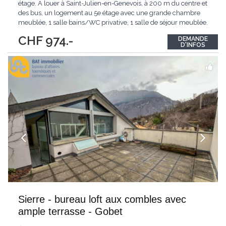
étage. A louer à Saint-Julien-en-Genevois, à 200 m du centre et
des bus, un logement au 5e étage avec une grande chambre
meublée, 1 salle bains/WC privative, 1 salle de séjour meublée.
Accès à une terrasse de 150 m2 avec vue panoramique. La
CHF 974.-
DEMANDE
cuisine est à partager avec la propriétaire qui habite au 4e étage.
D'INFOS
Annexes : une
...
Sierre - bureau loft aux combles avec
ample terrasse - Gobet