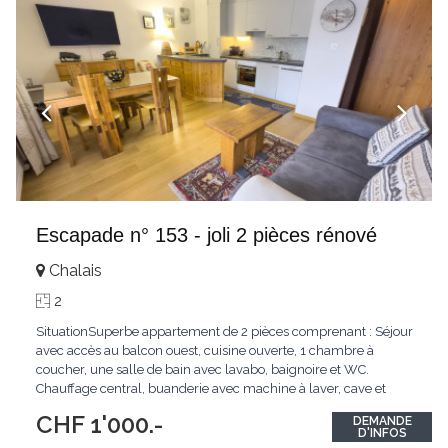
Escapade n° 153 - joli 2 pièces rénové
Chalais
2
SituationSuperbe appartement de 2 pièces comprenant : Séjour
avec accès au balcon ouest, cuisine ouverte, 1 chambre à
coucher, une salle de bain avec lavabo, baignoire et WC.
Chauffage central, buanderie avec machine à laver, cave et
casier à ski. Parking non attribué dans la cour de l'immeuble.
CHF 1'000.-
DEMANDE
NON FUMEUR, animaux sur demande. Conditions : Disponible
...
D'INFOS