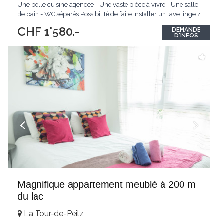
Une belle cuisine agencée - Une vaste pièce à vivre - Une salle
de bain - WC séparés Possibilité de faire installer un lave linge /
sèche linge dans l'appartement. Cave. N'hésitez pas à nous
CHF 1'580.-
DEMANDE
contacter pour plus de renseignements, nous ferons au plaisir
...
D'INFOS
Magnifique appartement meublé à 200 m
du lac
La Tour-de-Peilz