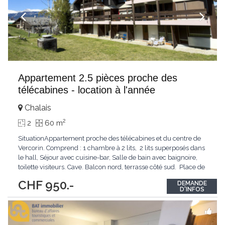
Appartement 2.5 pièces proche des
télécabines - location à l'année
Chalais
2
2
60 m
SituationAppartement proche des télécabines et du centre de
Vercorin. Comprend : 1 chambre à 2 lits, 2 lits superposés dans
le hall, Séjour avec cuisine-bar, Salle de bain avec baignoire,
toilette visiteurs. Cave. Balcon nord, terrasse côté sud. Place de
parc aux Echères Accès voiture été/hiver, chauffage central,
...
CHF 950.-
DEMANDE
D'INFOS