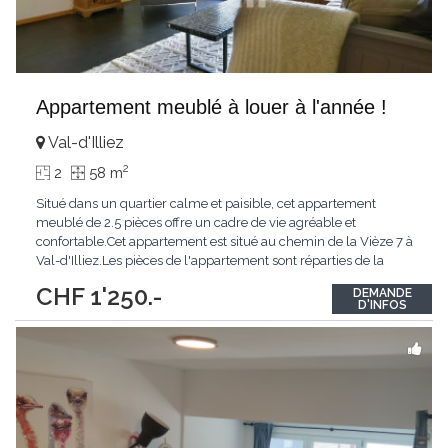
Appartement meublé à louer à l'année !
Val-d'Illiez
2
2
58 m
Situé dans un quartier calme et paisible, cet appartement
meublé de 2.5 pièces offre un cadre de vie agréable et
confortable.Cet appartement est situé au chemin de la Vièze 7 à
Val-d'Illiez.Les pièces de l'appartement sont réparties de la
manière suivante :- un hall d'entrée- une cuisine ouverte sur un
CHF 1'250.-
DEMANDE
séjour lumineux- un balcon- une chambre- une salle de
D'INFOS
bain/WCUne cave est également
...