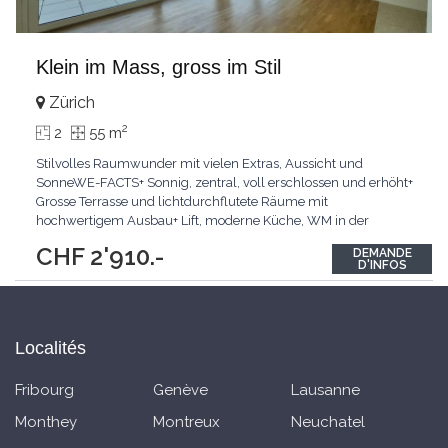
Klein im Mass, gross im Stil
Zürich
2
2
55 m
Stilvolles Raumwunder mit vielen Extras, Aussicht und
SonneWE-FACTS+ Sonnig, zentral, voll erschlossen und erhöht+
Grosse Terrasse und lichtdurchflutete Räume mit
hochwertigem Ausbau+ Lift, moderne Küche, WM in der
WohnungPasst für:Paare, Single und PendlerKLARTEXT:
CHF 2'910.-
DEMANDE
Sonnige, voll erschlossene Lage mit hervorragender
D'INFOS
Infrastruktur.Interesiert? JETZT anrufen: +41 79 813 46 61
Localités
Fribourg
Genève
Lausanne
Monthey
Montreux
Neuchatel