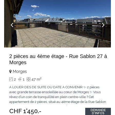
2 pièces au 4ème étage - Rue Sablon 27 à
Morges
Morges
2
2
1
47 m
A LOUER DES DE SUITE OU DATE A CONVENIR ✨ 2 pièces
avec grande terrasse ensoleillée au cœur de Morges ✨ Vous
rêvez d’un coin de tranquillité en plein centre-ville ? Cet
appartement de 2 pièces, situé au 4ème étage de la Rue Sablon
27, allie confort et situation idéale. 👉 À seulement 5 minutes à
CHF 1'450.-
DEMANDE
pied de la gare et entouré de toutes les commodités, vous
D'INFOS