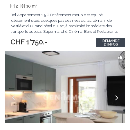
2
2
30 m
Bel Appartement 1.5 P Entièrement meublé et équipé,
Idéalement situé, quelques pas des rives du lac Léman , de
Nestlé et du Grand hôtel du lac, à proximité immédiate des
transports publics, Supermarché, Cinéma, Bars et Restaurants.
Equipement : Cuisine Entièrement équipée avec tous les
CHF 1'750.-
DEMANDE
appareils de cuisine, lit double, TV, fibre optique, ascenseur.
D'INFOS
Disposition ci dessous -
...