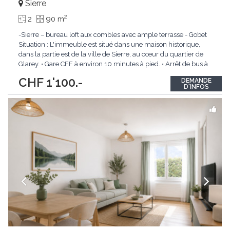
Sierre
2
2
90 m
-Sierre – bureau loft aux combles avec ample terrasse - Gobet
Situation : L'immeuble est situé dans une maison historique,
dans la partie est de la ville de Sierre, au cœur du quartier de
Glarey. • Gare CFF à environ 10 minutes à pied. • Arrêt de bus à
environ 10 mètres. • Proche de toutes les commodités. Local
CHF 1'100.-
DEMANDE
commercial :
...
D'INFOS