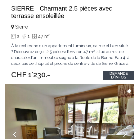
SIERRE - Charmant 2.5 pièces avec
terrasse ensoleillée
Sierre
2
2
1
47 m
À la recherche d’un appartement lumineux, calme et bien situé
? Découvrez ce joli 2.5 pièces d’environ 47 m², situé au rez-de-
chaussée d’un immeuble soigné à la Route de la Bonne-Eau 4, à
deux pas de l’hôpital et proche du centre-ville de Sierre. Grâce à
son orientation sud, la terrasse offre un agréable espace
CHF 1'230.-
DEMANDE
extérieur pour profiter du soleil en toute tranquillité. Un
...
D'INFOS