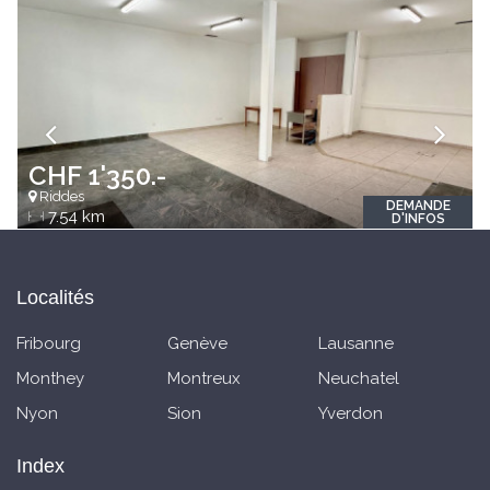
CHF 1'350.-
Riddes
DEMANDE
7.54 km
D'INFOS
Localités
Fribourg
Genève
Lausanne
Monthey
Montreux
Neuchatel
Nyon
Sion
Yverdon
Index