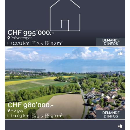
CHF 995'000.-
Préverenges
DEMANDE
2
10.31 km
3.5
90 m
D'INFOS
CHF 980'000.-
Morges
DEMANDE
2
11.03 km
3.5
90 m
D'INFOS