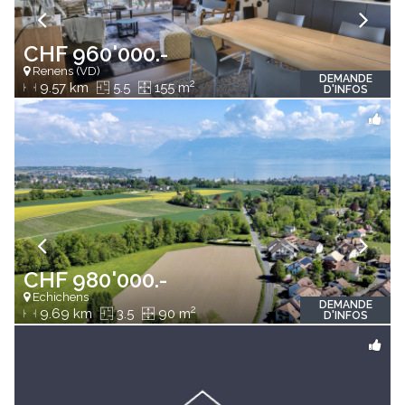
CHF 960'000.-
Renens (VD)
DEMANDE
2
9.57 km
5.5
155 m
D'INFOS
CHF 980'000.-
Echichens
DEMANDE
2
9.69 km
3.5
90 m
D'INFOS