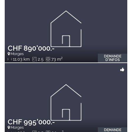
CHF 890'000.-
Morges
DEMANDE
2
11.03 km
2.5
73 m
D'INFOS
CHF 995'000.-
Morges
DEMANDE
2