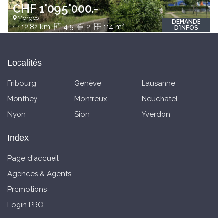
CHF 1'095'000.-
Morges
DEMANDE
2
12.82 km
4.5
2
114 m
D'INFOS
Localités
Fribourg
Genève
Lausanne
Monthey
Montreux
Neuchatel
Nyon
Sion
Yverdon
Index
Page d'accueil
Agences & Agents
Promotions
Login PRO