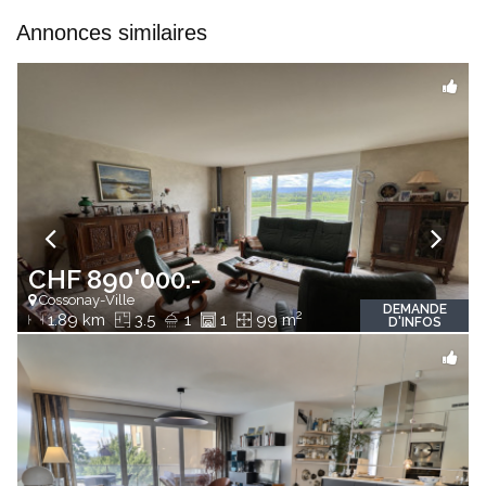
Annonces similaires
CHF 890'000.-
Cossonay-Ville
DEMANDE
2
1.89 km
3.5
1
1
99 m
D'INFOS