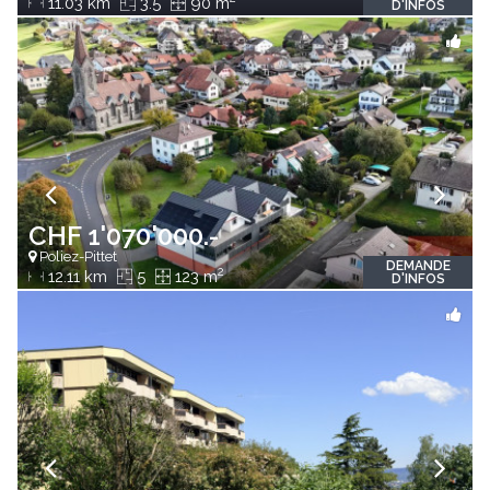
11.03 km
3.5
90 m
D'INFOS
CHF 1'070'000.-
Poliez-Pittet
DEMANDE
2
12.11 km
5
123 m
D'INFOS