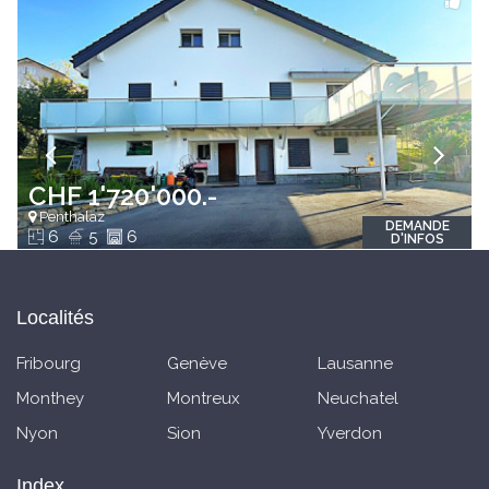
CHF 1'720'000.-
Penthalaz
DEMANDE
6
5
6
D'INFOS
Localités
Fribourg
Genève
Lausanne
Monthey
Montreux
Neuchatel
Nyon
Sion
Yverdon
Index