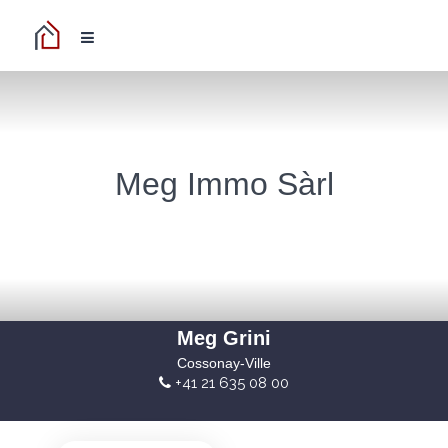
Meg Immo Sàrl
Meg Grini
Cossonay-Ville
+41 21 635 08 00