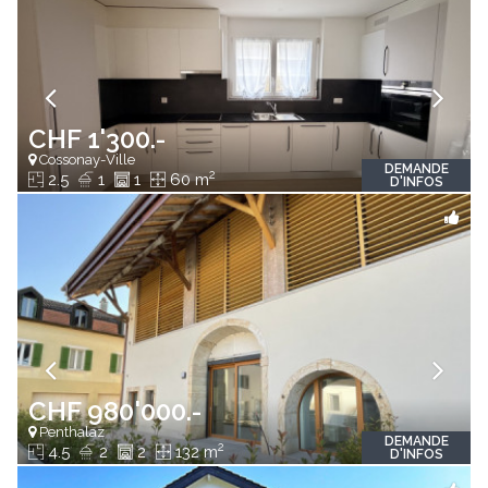
CHF 1'300.-
Cossonay-Ville
DEMANDE
2
2.5
1
1
60 m
D'INFOS
CHF 980'000.-
Penthalaz
DEMANDE
2
4.5
2
2
132 m
D'INFOS