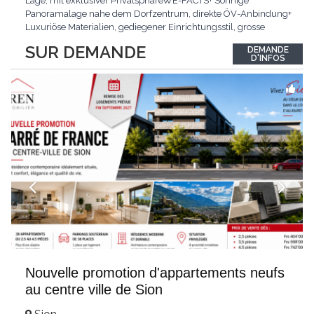
Lage, mit exklusiver PrivatsphäreWE-FACTS+ Sonnige
Panoramalage nahe dem Dorfzentrum, direkte ÖV-Anbindung+
Luxuriöse Materialien, gediegener Einrichtungsstil, grosse
bodentiefe Fenster+ Tiefgarage inklusive, Lift, Skiraum,
SUR DEMANDE
DEMANDE
gemeinschaftliche WaschküchePasst für:Geniesser von
D'INFOS
Weitblick und gehobenem WohnkomfortDie Wohnung wird
hochwertig
...
Nouvelle promotion d'appartements neufs
au centre ville de Sion