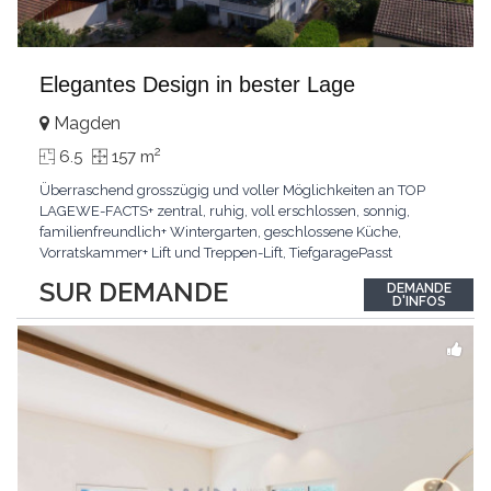
Elegantes Design in bester Lage
Magden
2
6.5
157 m
Überraschend grosszügig und voller Möglichkeiten an TOP
LAGEWE-FACTS+ zentral, ruhig, voll erschlossen, sonnig,
familienfreundlich+ Wintergarten, geschlossene Küche,
Vorratskammer+ Lift und Treppen-Lift, TiefgaragePasst
für:Paare, Familien, Singles,KLARTEXT: Offener Living und
SUR DEMANDE
DEMANDE
Wintergarten schaffen ein lichtdurchflutetes
D'INFOS
Wunder.Interessiert? JETZT anrufen: +41 76 507 21 32