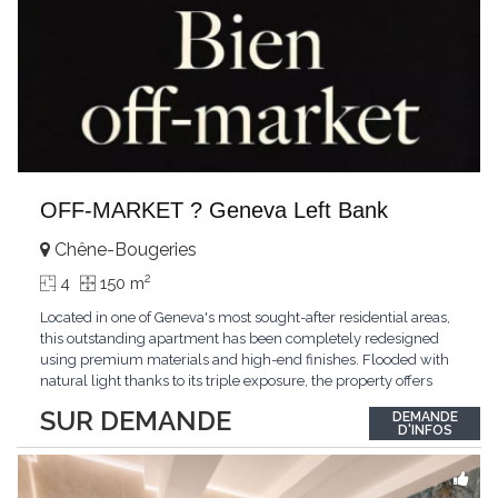
OFF-MARKET ? Geneva Left Bank
Chêne-Bougeries
2
4
150 m
Located in one of Geneva's most sought-after residential areas,
this outstanding apartment has been completely redesigned
using premium materials and high-end finishes. Flooded with
natural light thanks to its triple exposure, the property offers
generous living spaces, two bedrooms including a magnificent
SUR DEMANDE
DEMANDE
master suite, elegant reception areas, and a spacious terrace
D'INFOS
overlooking a peaceful and green
...