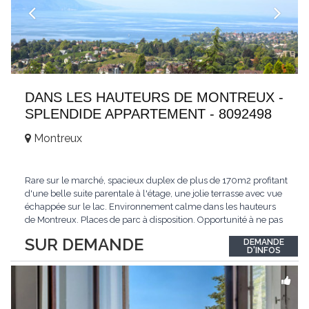
DANS LES HAUTEURS DE MONTREUX -
SPLENDIDE APPARTEMENT - 8092498
Montreux
Rare sur le marché, spacieux duplex de plus de 170m2 profitant
d'une belle suite parentale à l'étage, une jolie terrasse avec vue
échappée sur le lac. Environnement calme dans les hauteurs
de Montreux. Places de parc à disposition. Opportunité à ne pas
manquer. Plus d'informations : www.tissot-immobilier.ch Selten
SUR DEMANDE
DEMANDE
auf dem Markt, geräumiges Duplex von mehr als 170m2 mit
D'INFOS
einer schönen
...