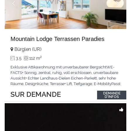
Mountain Lodge Terrassen Paradies
Bürglen (UR)
2
3.5
112 m
Exklusive Attikawohnung mit unverbaubarer BergsichtWE-
FACTS+ Sonnig, zentral, ruhig, voll erschlossen, unverbaubare
Aussicht+ Echter Landhaus-Dielen Eichen-Parkett, sehr hohe
Räume, Designküche, Terrasse+ Lift, Tiefgarage, E-MobilityPasst
für:Käufer, die Ruhe und Privatsphäre suchen mit Sinn für
SUR DEMANDE
DEMANDE
ArchitekturKLARTEXT: Grosszügig, sonnig und kompromisslos
D'INFOS
hochwertig mit Logenplatz.Interessiert?
...