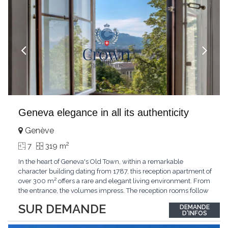
Geneva elegance in all its authenticity
Genève
2
7
319 m
In the heart of Geneva's Old Town, within a remarkable
character building dating from 1787, this reception apartment of
over 300 m² offers a rare and elegant living environment. From
the entrance, the volumes impress. The reception rooms follow
one after the other in harmony, revealing the nobility of the
SUR DEMANDE
DEMANDE
period architecture. High ceilings, finely crafted stuccoes,
D'INFOS
moldings, woodwork, old fireplaces,
...