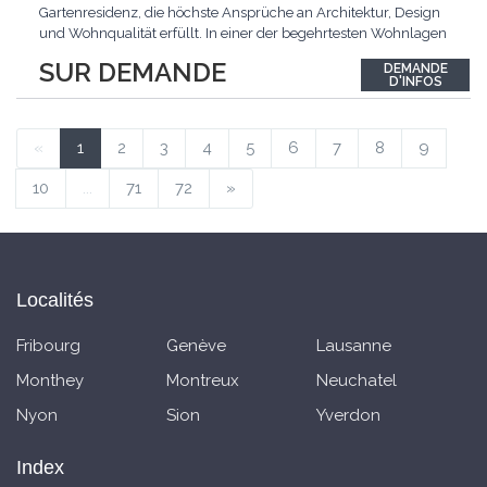
Gartenresidenz, die höchste Ansprüche an Architektur, Design
und Wohnqualität erfüllt. In einer der begehrtesten Wohnlagen
der Schweiz, im steuergünstigen Bäch SZ, erwartet Sie ein
SUR DEMANDE
DEMANDE
exklusives Zuhause mit über 230 m² Wohnfläche, das
D'INFOS
Grosszügigkeit, Privatsphäre und zeitlose Eleganz auf
einzigartige
...
«
1
2
3
4
5
6
7
8
9
10
...
71
72
»
Localités
Fribourg
Genève
Lausanne
Monthey
Montreux
Neuchatel
Nyon
Sion
Yverdon
Index