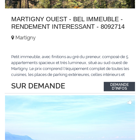
MARTIGNY OUEST - BEL IMMEUBLE -
RENDEMENT INTERESSANT - 8092714
Martigny
Petit immeuble, avec finitions au gré du preneur, composé de 5
appartements spacieux et très lumineux, situé au sud-ouest de
Martigny. Le prix comprend l'équipement complet de toutes les
cuisines, les places de parking extérieures, celles intérieurs et
les espaces de stockage privé, sans oublier un beau jardin. Une
SUR DEMANDE
DEMANDE
opportunité exclusive avec un rendement intéressant. Plus
D'INFOS
d'informations
...