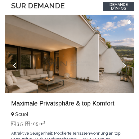
between the interior and the landscape. The sleeping area
SUR DEMANDE
DEMANDE
comprises two bedrooms, each with its own bathroom,
D'INFOS
guaranteeing comfort and privacy. Private
...
Maximale Privatsphäre & top Komfort
Scuol
2
3.5
105 m
Attraktive Gelegenheit: Möblierte Terrassenwohnung an top