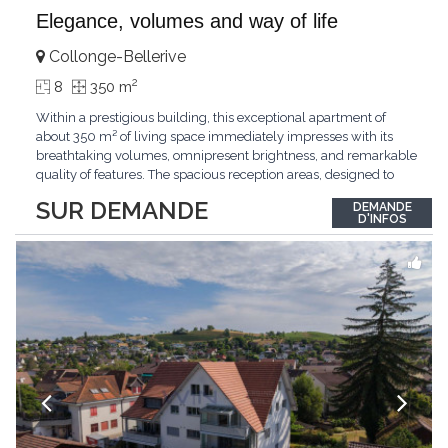
Elegance, volumes and way of life
Collonge-Bellerive
2
8
350 m
Within a prestigious building, this exceptional apartment of
about 350 m² of living space immediately impresses with its
breathtaking volumes, omnipresent brightness, and remarkable
quality of features. The spacious reception areas, designed to
receive guests elegantly, generously open onto magnificent
SUR DEMANDE
DEMANDE
outdoor spaces bathed in greenery. The bedrooms also have
D'INFOS
direct access to the outdoors, offering
...