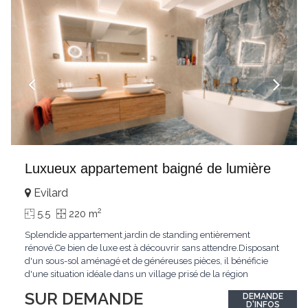
Luxueux appartement baigné de lumière
Evilard
2
5.5
220 m
Splendide appartement jardin de standing entièrement
rénové.Ce bien de luxe est à découvrir sans attendre.Disposant
d'un sous-sol aménagé et de généreuses pièces, il bénéficie
d'une situation idéale dans un village prisé de la région
biennoise.Un ensoleillement optimal lui offre une luminosité
SUR DEMANDE
DEMANDE
hors du commun tout au long de la journée.Points forts:4
D'INFOS