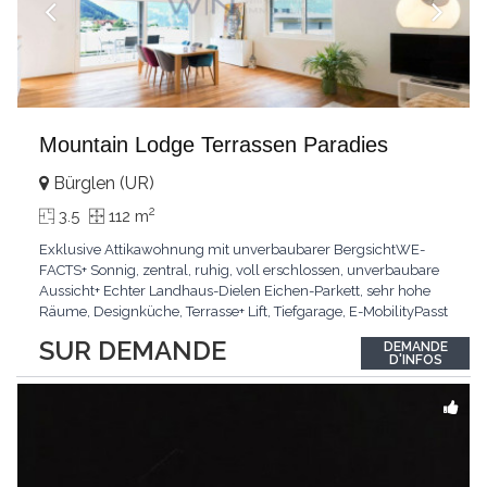
Mountain Lodge Terrassen Paradies
Bürglen (UR)
2
3.5
112 m
Exklusive Attikawohnung mit unverbaubarer BergsichtWE-
FACTS+ Sonnig, zentral, ruhig, voll erschlossen, unverbaubare
Aussicht+ Echter Landhaus-Dielen Eichen-Parkett, sehr hohe
Räume, Designküche, Terrasse+ Lift, Tiefgarage, E-MobilityPasst
für:Käufer, die Ruhe und Privatsphäre suchen mit Sinn für
SUR DEMANDE
DEMANDE
ArchitekturKLARTEXT: Grosszügig, sonnig und kompromisslos
D'INFOS
hochwertig mit Logenplatz.Interessiert?
...