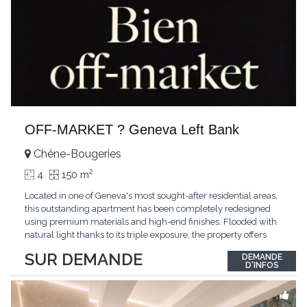
OFF-MARKET ? Geneva Left Bank
Chêne-Bougeries
2
4
150 m
Located in one of Geneva's most sought-after residential areas,
this outstanding apartment has been completely redesigned
using premium materials and high-end finishes. Flooded with
natural light thanks to its triple exposure, the property offers
generous living spaces, two bedrooms including a magnificent
SUR DEMANDE
DEMANDE
master suite, elegant reception areas, and a spacious terrace
D'INFOS
overlooking a peaceful and green
...