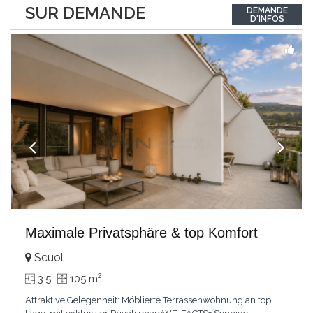
between the interior and the landscape. The sleeping area
SUR DEMANDE
DEMANDE
comprises two bedrooms, each with its own bathroom,
D'INFOS
guaranteeing comfort and privacy. Private
...
Maximale Privatsphäre & top Komfort
Scuol
2
3.5
105 m
Attraktive Gelegenheit: Möblierte Terrassenwohnung an top