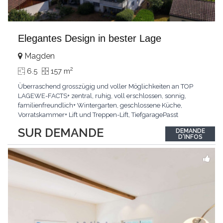
Elegantes Design in bester Lage
Magden
2
6.5
157 m
Überraschend grosszügig und voller Möglichkeiten an TOP
LAGEWE-FACTS+ zentral, ruhig, voll erschlossen, sonnig,
familienfreundlich+ Wintergarten, geschlossene Küche,
Vorratskammer+ Lift und Treppen-Lift, TiefgaragePasst
für:Paare, Familien, Singles,KLARTEXT: Offener Living und
SUR DEMANDE
DEMANDE
Wintergarten schaffen ein lichtdurchflutetes
D'INFOS
Wunder.Interessiert? JETZT anrufen: +41 76 507 21 32