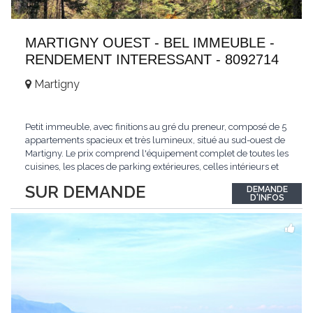
MARTIGNY OUEST - BEL IMMEUBLE -
RENDEMENT INTERESSANT - 8092714
Martigny
Petit immeuble, avec finitions au gré du preneur, composé de 5
appartements spacieux et très lumineux, situé au sud-ouest de
Martigny. Le prix comprend l'équipement complet de toutes les
cuisines, les places de parking extérieures, celles intérieurs et
les espaces de stockage privé, sans oublier un beau jardin. Une
SUR DEMANDE
DEMANDE
opportunité exclusive avec un rendement intéressant. Plus
D'INFOS
d'informations
...