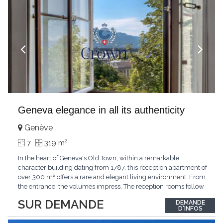
Geneva elegance in all its authenticity
Genève
2
7
319 m
In the heart of Geneva's Old Town, within a remarkable
character building dating from 1787, this reception apartment of
over 300 m² offers a rare and elegant living environment. From
the entrance, the volumes impress. The reception rooms follow
one after the other in harmony, revealing the nobility of the
SUR DEMANDE
DEMANDE
period architecture. High ceilings, finely crafted stuccoes,
D'INFOS
moldings, woodwork, old fireplaces,
...