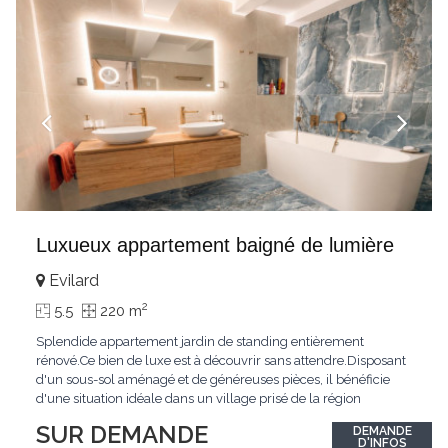
Luxueux appartement baigné de lumière
Evilard
2
5.5
220 m
Splendide appartement jardin de standing entièrement
rénové.Ce bien de luxe est à découvrir sans attendre.Disposant
d'un sous-sol aménagé et de généreuses pièces, il bénéficie
d'une situation idéale dans un village prisé de la région
biennoise.Un ensoleillement optimal lui offre une luminosité
SUR DEMANDE
DEMANDE
hors du commun tout au long de la journée.Points forts:4
D'INFOS