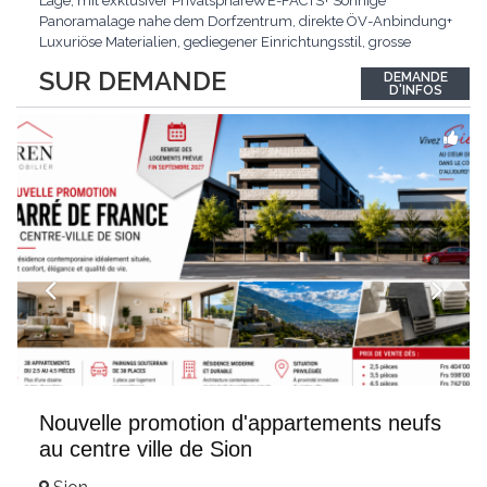
Lage, mit exklusiver PrivatsphäreWE-FACTS+ Sonnige
Panoramalage nahe dem Dorfzentrum, direkte ÖV-Anbindung+
Luxuriöse Materialien, gediegener Einrichtungsstil, grosse
bodentiefe Fenster+ Tiefgarage inklusive, Lift, Skiraum,
SUR DEMANDE
DEMANDE
gemeinschaftliche WaschküchePasst für:Geniesser von
D'INFOS
Weitblick und gehobenem WohnkomfortDie Wohnung wird
hochwertig
...
Nouvelle promotion d'appartements neufs
au centre ville de Sion