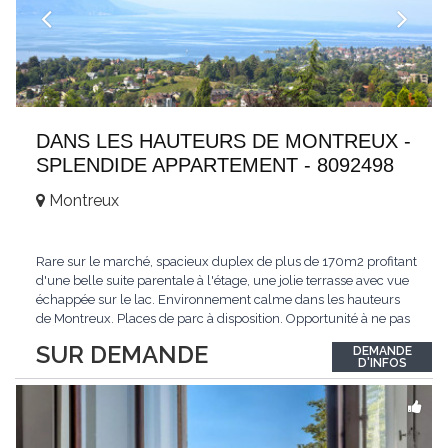
DANS LES HAUTEURS DE MONTREUX -
SPLENDIDE APPARTEMENT - 8092498
Montreux
Rare sur le marché, spacieux duplex de plus de 170m2 profitant
d'une belle suite parentale à l'étage, une jolie terrasse avec vue
échappée sur le lac. Environnement calme dans les hauteurs
de Montreux. Places de parc à disposition. Opportunité à ne pas
manquer. Plus d'informations : www.tissot-immobilier.ch Selten
SUR DEMANDE
DEMANDE
auf dem Markt, geräumiges Duplex von mehr als 170m2 mit
D'INFOS
einer schönen
...