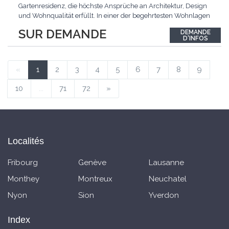
Gartenresidenz, die höchste Ansprüche an Architektur, Design
und Wohnqualität erfüllt. In einer der begehrtesten Wohnlagen
der Schweiz, im steuergünstigen Bäch SZ, erwartet Sie ein
SUR DEMANDE
DEMANDE
exklusives Zuhause mit über 230 m² Wohnfläche, das
D'INFOS
Grosszügigkeit, Privatsphäre und zeitlose Eleganz auf
einzigartige
...
«
1
2
3
4
5
6
7
8
9
10
...
71
72
»
Localités
Fribourg
Genève
Lausanne
Monthey
Montreux
Neuchatel
Nyon
Sion
Yverdon
Index