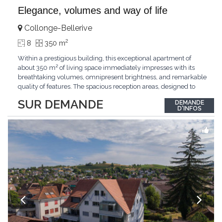
Elegance, volumes and way of life
Collonge-Bellerive
2
8
350 m
Within a prestigious building, this exceptional apartment of
about 350 m² of living space immediately impresses with its
breathtaking volumes, omnipresent brightness, and remarkable
quality of features. The spacious reception areas, designed to
receive guests elegantly, generously open onto magnificent
SUR DEMANDE
DEMANDE
outdoor spaces bathed in greenery. The bedrooms also have
D'INFOS
direct access to the outdoors, offering
...