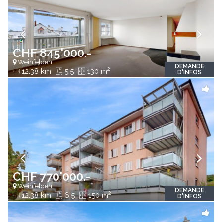
CHF 845'000.-
Weinfelden
DEMANDE
2
12.38 km
5.5
130 m
D'INFOS
CHF 770'000.-
Weinfelden
DEMANDE
2
12.38 km
6.5
150 m
D'INFOS