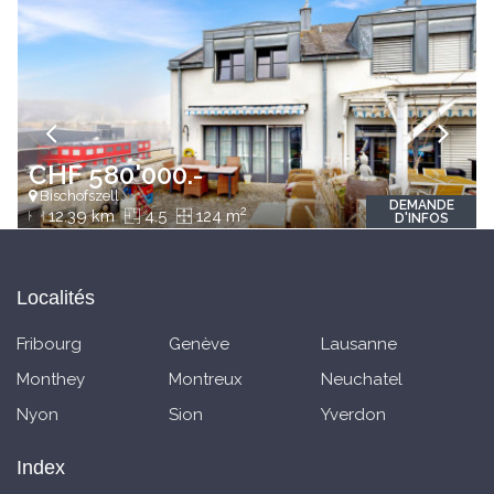
CHF 580'000.-
Bischofszell
DEMANDE
2
12.39 km
4.5
124 m
D'INFOS
Localités
Fribourg
Genève
Lausanne
Monthey
Montreux
Neuchatel
Nyon
Sion
Yverdon
Index