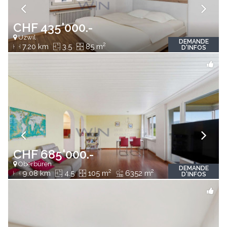
CHF 435'000.-
Uzwil
DEMANDE
2
7.20 km
3.5
85 m
D'INFOS
CHF 685'000.-
Oberbüren
DEMANDE
2
2
9.08 km
4.5
105 m
6352 m
D'INFOS