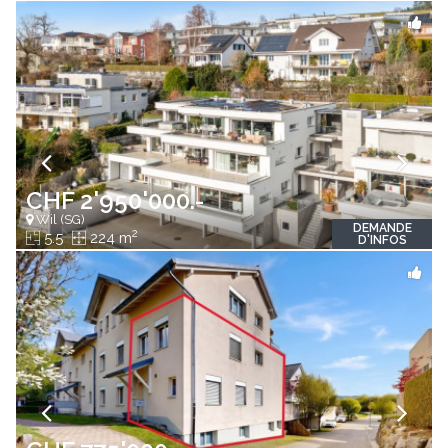
CHF 2'950'000.-
Wil (SG)
DEMANDE
2
5.5
224 m
D'INFOS