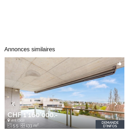
Annonces similaires
CHF 1'160'000.-
Wil (SG)
DEMANDE
2
5.5
133 m
D'INFOS