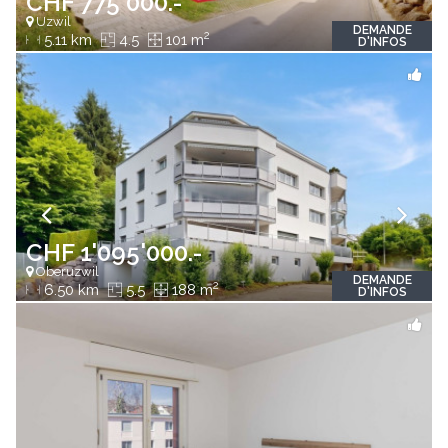
CHF 775'000.-
Uzwil
DEMANDE
2
5.11 km
4.5
101 m
D'INFOS
CHF 1'095'000.-
Oberuzwil
DEMANDE
2
6.50 km
5.5
188 m
D'INFOS