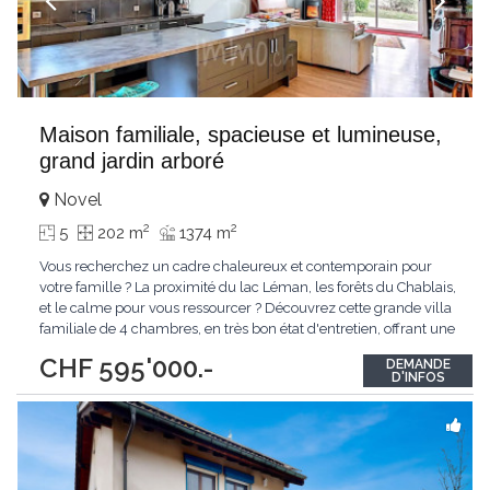
Maison familiale, spacieuse et lumineuse,
grand jardin arboré
Novel
2
2
5
202 m
1374 m
Vous recherchez un cadre chaleureux et contemporain pour
votre famille ? La proximité du lac Léman, les forêts du Chablais,
et le calme pour vous ressourcer ? Découvrez cette grande villa
familiale de 4 chambres, en très bon état d'entretien, offrant une
surface totale d'environ 200 m2, de beaux volumes, un grand
CHF 595'000.-
DEMANDE
jardin et une possibilité d'extension pour un second petit
D'INFOS
logement (dans les
...