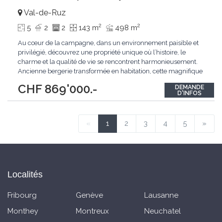
Val-de-Ruz
2
2
5
2
2
143 m
498 m
Au cœur de la campagne, dans un environnement paisible et
privilégié, découvrez une propriété unique où l’histoire, le
charme et la qualité de vie se rencontrent harmonieusement.
Ancienne bergerie transformée en habitation, cette magnifique
bâtisse a su préserver toute son authenticité tout en offrant le
CHF 869'000.-
DEMANDE
confort recherché aujourd’hui. Dès les premiers instants, vous
D'INFOS
serez séduit
...
«
1
2
3
4
5
»
Localités
Fribourg
Genève
Lausanne
Monthey
Montreux
Neuchatel