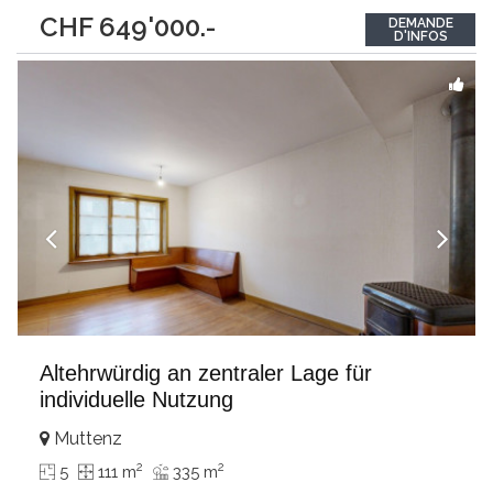
(Wärmepumpe), Parkett, modernste Küchen und Bäder, neues
CHF 649'000.-
DEMANDE
DachPasst für:Paare oder junge FamilienKLARTEXT:
D'INFOS
spektakuläres Wohnen auf mehreren Ebenen mit dem Gefühl
eines ganzen Hauses.Interessiert?
...
Altehrwürdig an zentraler Lage für
individuelle Nutzung
Muttenz
2
2
5
111 m
335 m