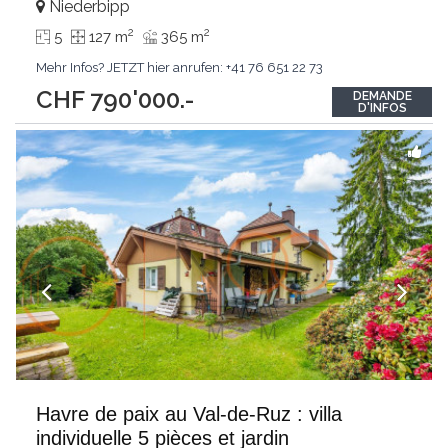
Niederbipp
2
2
5
127 m
365 m
Mehr Infos? JETZT hier anrufen: +41 76 651 22 73
CHF 790'000.-
DEMANDE
D'INFOS
Havre de paix au Val-de-Ruz : villa
individuelle 5 pièces et jardin