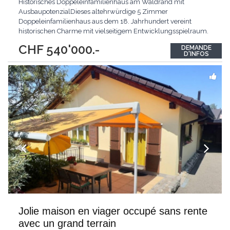
Historisches Doppeleinfamilienhaus am Waldrand mit
AusbaupotenzialDieses altehrwürdige 5 Zimmer
Doppeleinfamilienhaus aus dem 18. Jahrhundert vereint
historischen Charme mit vielseitigem Entwicklungsspielraum.
Die geschützte Baute bietet rund 99 m2 Nettowohnfläche sowie
CHF 540'000.-
DEMANDE
einen grosszügigen Dachstock mit weiteren 99 m2, der
D'INFOS
enormes Ausbaupotenzial eröffnet. Als oberstes Haus eines
ruhigen Quartiers
...
Jolie maison en viager occupé sans rente
avec un grand terrain