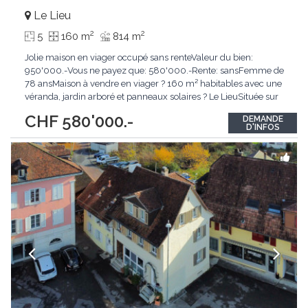
Le Lieu
2
2
5
160 m
814 m
Jolie maison en viager occupé sans renteValeur du bien:
950'000.-Vous ne payez que: 580'000.-Rente: sansFemme de
78 ansMaison à vendre en viager ? 160 m² habitables avec une
véranda, jardin arboré et panneaux solaires ? Le LieuSituée sur
la charmante commune du Lieu, dans un environnement
CHF 580'000.-
DEMANDE
paisible et verdoyant, cette agréable maison séduira les
D'INFOS
amateurs de nature, de lumière et de confort.
...