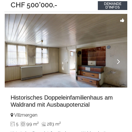
CHF 500'000.-
DEMANDE
Besonnung und erschlossener Infrastruktur. Grundstück
D'INFOS
Haseneggweg 1 (Parzelle 475):Das Grundstück ist aktuell mit
einem älteren
...
Historisches Doppeleinfamilienhaus am
Waldrand mit Ausbaupotenzial
Villmergen
2
2
5
99 m
283 m