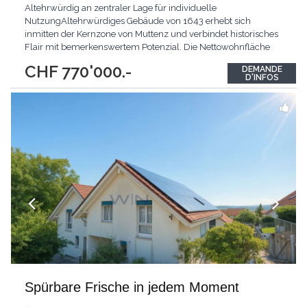
Altehrwürdig an zentraler Lage für individuelle
NutzungAltehrwürdiges Gebäude von 1643 erhebt sich
inmitten der Kernzone von Muttenz und verbindet historisches
Flair mit bemerkenswertem Potenzial. Die Nettowohnfläche
von 111 m2 bietet Raum für Ideen, während der grosszügige
CHF 770'000.-
DEMANDE
Eingangsbereich von 25 m2 durch vielseitige Verwendbarkeit
D'INFOS
überzeugt. Eine angrenzende Schür mit Rund 39 m2 eröffnet
...
Spürbare Frische in jedem Moment