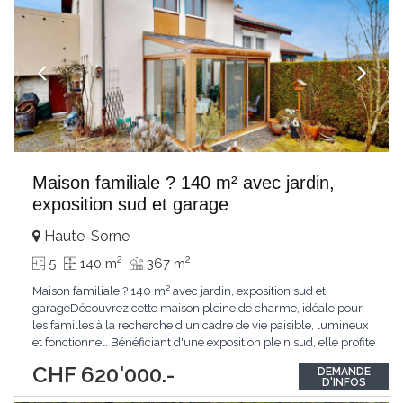
Maison familiale ? 140 m² avec jardin,
exposition sud et garage
Haute-Sorne
2
2
5
140 m
367 m
Maison familiale ? 140 m² avec jardin, exposition sud et
garageDécouvrez cette maison pleine de charme, idéale pour
les familles à la recherche d'un cadre de vie paisible, lumineux
et fonctionnel. Bénéficiant d'une exposition plein sud, elle profite
d'une luminosité naturelle optimale tout au long de la journée,
CHF 620'000.-
DEMANDE
sublimée par un jardin privatif propice à la détente et aux
D'INFOS
moments conviviaux.
...