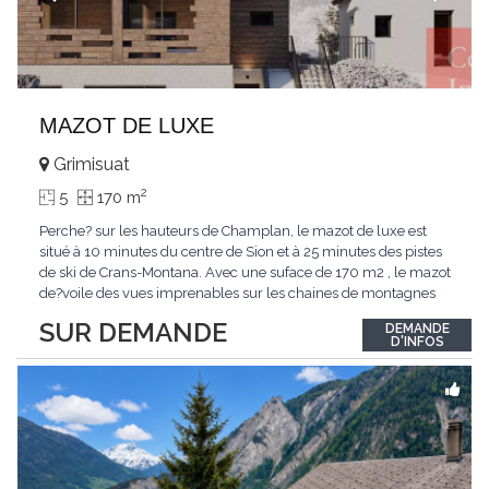
MAZOT DE LUXE
Grimisuat
2
5
170 m
Perche? sur les hauteurs de Champlan, le mazot de luxe est
situé à 10 minutes du centre de Sion et à 25 minutes des pistes
de ski de Crans-Montana. Avec une suface de 170 m2 , le mazot
de?voile des vues imprenables sur les chaines de montagnes
environnantes. Les inte?rieurs sont lumineux et l'agencement
SUR DEMANDE
DEMANDE
est pense? pour un confort de vie en famille. Le mazot be?ne?
D'INFOS
ficie d'une large pie?ce
...