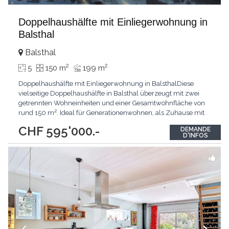
Doppelhaushälfte mit Einliegerwohnung in
Balsthal
Balsthal
2
2
5
150 m
199 m
Doppelhaushälfte mit Einliegerwohnung in BalsthalDiese
vielseitige Doppelhaushälfte in Balsthal überzeugt mit zwei
getrennten Wohneinheiten und einer Gesamtwohnfläche von
rund 150 m². Ideal für Generationenwohnen, als Zuhause mit
Einliegerwohnung oder zur Vermietung.Haupthaus: 3.5
CHF 595'000.-
DEMANDE
Zimmer, ca. 103 m²Das Haupthaus bietet ein grosszügiges und
D'INFOS
lichtdurchflutetes Raumkonzept. Herzstück ist die
...