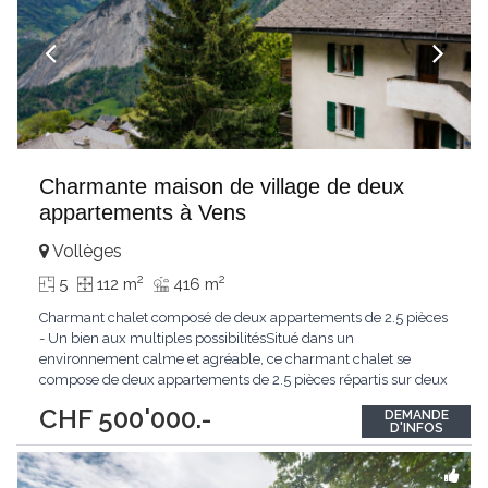
Charmante maison de village de deux
appartements à Vens
Vollèges
2
2
5
112 m
416 m
Charmant chalet composé de deux appartements de 2.5 pièces
- Un bien aux multiples possibilitésSitué dans un
environnement calme et agréable, ce charmant chalet se
compose de deux appartements de 2.5 pièces répartis sur deux
niveaux. Son agencement offre une grande flexibilité
CHF 500'000.-
DEMANDE
d'utilisation, permettant aussi bien de réunir les deux logements
D'INFOS
afin de créer une habitation familiale spacieuse
...