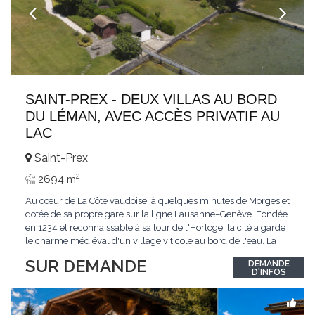
SAINT-PREX - DEUX VILLAS AU BORD
DU LÉMAN, AVEC ACCÈS PRIVATIF AU
LAC
Saint-Prex
2
2694 m
Au cœur de La Côte vaudoise, à quelques minutes de Morges et
dotée de sa propre gare sur la ligne Lausanne–Genève. Fondée
en 1234 et reconnaissable à sa tour de l'Horloge, la cité a gardé
le charme médiéval d'un village viticole au bord de l'eau. La
commune allie la tranquillité d'un cadre préservé à la proximité
SUR DEMANDE
DEMANDE
immédiate des villes. Dans cet environnement privilégié, une
D'INFOS
propriété
...