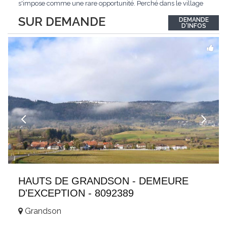
s'impose comme une rare opportunité. Perché dans le village
de Schönried, il dévoile une vue panoramique saisissante sur la
SUR DEMANDE
DEMANDE
station et les sommets qui l'encadrent, un spectacle qui change
D'INFOS
au fil des saisons. Avec
...
HAUTS DE GRANDSON - DEMEURE
D'EXCEPTION - 8092389
Grandson