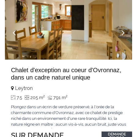
Chalet d'exception au coeur d'Ovronnaz,
dans un cadre naturel unique
Leytron
2
2
7.5
205 m
791 m
Plongez dans un écrin de verdure préservé, à l'orée de la
charmante commune d'Ovronnaz, avec ce chalet de prestige
niché dans un environnement d'une rare tranquillité. Ici, la
nature règne en maître : aucun vis-à-vis, aucun bruit, juste vous
et l'immensité alpine.Édifié en 2010, ce bien unique se distingue
SUR DEMANDE
DEMANDE
par ses finitions de très haut standing et ses matériaux nobles.