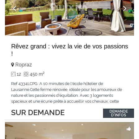
Rêvez grand : vivez la vie de vos passions
!
Ropraz
2
12
450 m
Ref 4334LCPG :A 10 minutes de l'école hôtelier de
Lausanne.Cette ferme rénovée, idéale pour les amoureux de
nature et les passionnés d'équitation. Avec 3 logements
spacieux et une écurie prête à accueillir vos chevaux, cette
propriété rare offre un cadre de vie unique, mêlant charme
SUR DEMANDE
DEMANDE
authentique et confort moderne. - 3 logements confortables :
D'INFOS
duplex 2,5 pièces, duplex 4,5 pièces avec
...