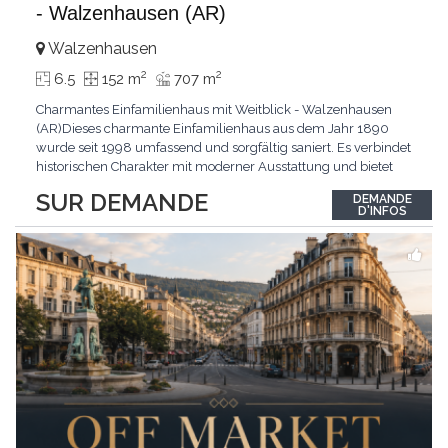
- Walzenhausen (AR)
Walzenhausen
2
2
6.5
152 m
707 m
Charmantes Einfamilienhaus mit Weitblick - Walzenhausen
(AR)Dieses charmante Einfamilienhaus aus dem Jahr 1890
wurde seit 1998 umfassend und sorgfältig saniert. Es verbindet
historischen Charakter mit moderner Ausstattung und bietet
zusätzliches Ausbaupotenzial. Die ruhige Wohnlage in
SUR DEMANDE
DEMANDE
Walzenhausen überzeugt durch die Nähe zur Natur, gute
D'INFOS
Erreichbarkeit und ein angenehmes Wohnumfeld. Highlights
...