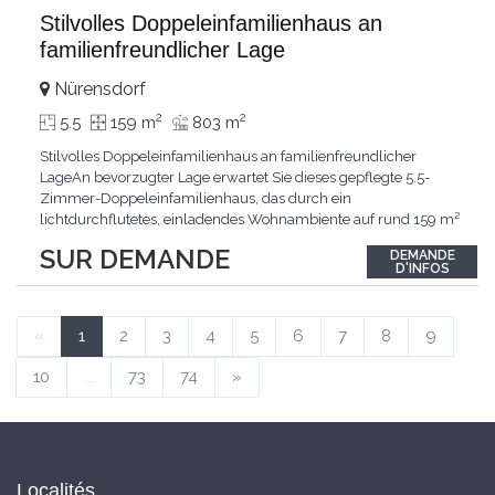
Stilvolles Doppeleinfamilienhaus an
familienfreundlicher Lage
Nürensdorf
2
2
5.5
159 m
803 m
Stilvolles Doppeleinfamilienhaus an familienfreundlicher
LageAn bevorzugter Lage erwartet Sie dieses gepflegte 5.5-
Zimmer-Doppeleinfamilienhaus, das durch ein
lichtdurchflutetes, einladendes Wohnambiente auf rund 159 m²
überzeugt. Dank stetigem Unterhalt präsentiert sich die
SUR DEMANDE
DEMANDE
Liegenschaft in einem hervorragenden Zustand und vereint
D'INFOS
zeitgemässen Wohnkomfort perfekt mit nachhaltiger
Technik.Im Zentrum
...
«
1
2
3
4
5
6
7
8
9
10
...
73
74
»
Localités