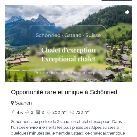
Gstaad et les sommets
...
Opportunité rare et unique à Schönried
Saanen
2
2
4.5
2
2
200 m
720 m
Schönried, aux portes de Gstaad, un chalet d'exception. Dans
l'un des environnements les plus prisés des Alpes suisses, à
quelques minutes seulement de Gstaad, ce chalet authentique