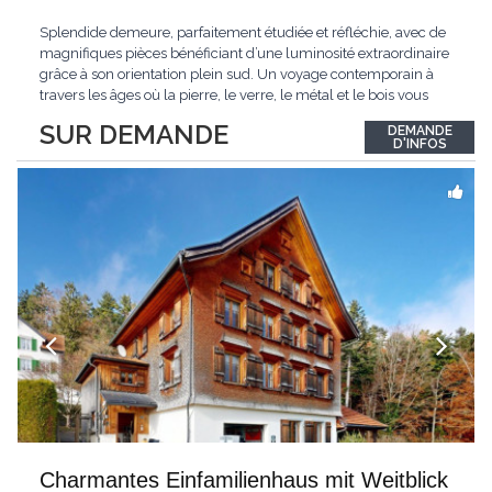
Splendide demeure, parfaitement étudiée et réfléchie, avec de
magnifiques pièces bénéficiant d’une luminosité extraordinaire
grâce à son orientation plein sud. Un voyage contemporain à
travers les âges où la pierre, le verre, le métal et le bois vous
confèrent une atmosphère unique et douce. Située sur les hauts
SUR DEMANDE
DEMANDE
de Grandson, entourée de nature et d’un verger de fruitiers, et
...
D'INFOS
Charmantes Einfamilienhaus mit Weitblick