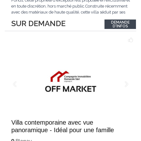
Fonds, cette propriété d'exception est proposée en exclusivité et
en toute discrétion, hors marché public.Construite récemment
avec des matériaux de haute qualité, cette villa séduit par ses
lignes modernes, ses volumes généreux et une luminosité
SUR DEMANDE
DEMANDE
remarquable.L'espace de vie s'ouvre sur un jardin avec piscine,
D'INFOS
un véritable
...
Villa contemporaine avec vue
panoramique - Idéal pour une famille