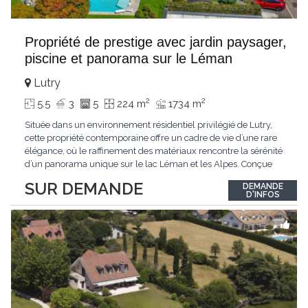
Propriété de prestige avec jardin paysager,
piscine et panorama sur le Léman
Lutry
2
2
5.5
3
5
224 m
1734 m
Située dans un environnement résidentiel privilégié de Lutry,
cette propriété contemporaine offre un cadre de vie d’une rare
élégance, où le raffinement des matériaux rencontre la sérénité
d’un panorama unique sur le lac Léman et les Alpes. Conçue
avec soin jusque dans les moindres détails, la propriété se
SUR DEMANDE
DEMANDE
distingue par ses espaces généreux et son atmosphère
D'INFOS
résolument harmonieuse. Caractéristiques
...