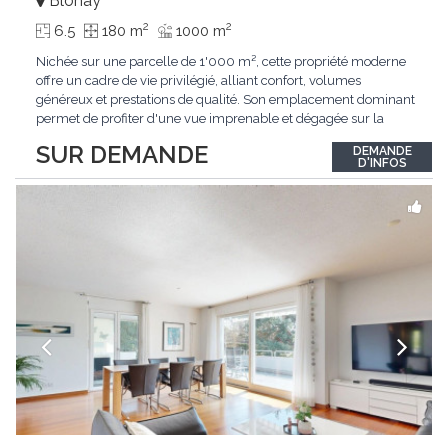
Blonay
2
2
6.5
180 m
1000 m
Nichée sur une parcelle de 1'000 m², cette propriété moderne
offre un cadre de vie privilégié, alliant confort, volumes
généreux et prestations de qualité. Son emplacement dominant
permet de profiter d'une vue imprenable et dégagée sur la
région.Répartie sur deux niveaux et un sous-sol entièrement
SUR DEMANDE
DEMANDE
excavé, cette villa propose une surface habitable utile de plus
D'INFOS
de 260 m², soigneusement
...