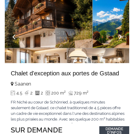
Chalet d'exception aux portes de Gstaad
Saanen
2
2
4.5
2
2
200 m
729 m
FR Niché au cœur de Schönried, à quelques minutes
seulement de Gstaad, ce chalet traditionnel de 4,5 pièces offre
un cadre de vie exceptionnel dans l'une des destinations alpines
les plus prisées au monde. Avec ses quelque 200 m² habitables
implantés sur un terrain de 729 m², le bien bénéficie d'une
SUR DEMANDE
DEMANDE
situation dominante offrant une vue dégagée sur le village de
D'INFOS