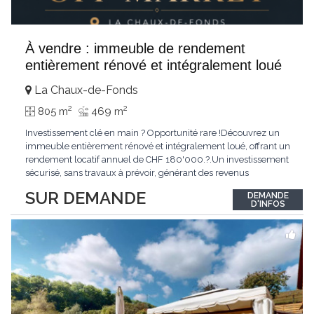
À vendre : immeuble de rendement
entièrement rénové et intégralement loué
La Chaux-de-Fonds
2
2
805 m
469 m
Investissement clé en main ? Opportunité rare !Découvrez un
immeuble entièrement rénové et intégralement loué, offrant un
rendement locatif annuel de CHF 180'000.?.Un investissement
sécurisé, sans travaux à prévoir, générant des revenus
immédiats.N'hésitez pas à me contacter pour obtenir davantage
SUR DEMANDE
DEMANDE
d'informations ou recevoir le dossier.
D'INFOS