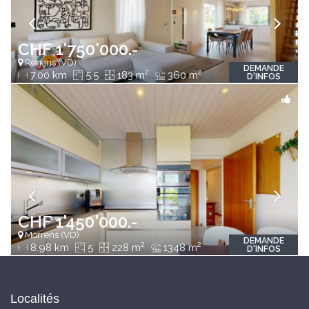
CHF 1'750'000.-
Renens (VD)
DEMANDE
2
2
7.00 km
5.5
183 m
360 m
D'INFOS
CHF 1'450'000.-
Morrens (VD)
DEMANDE
2
2
8.98 km
5
228 m
1348 m
D'INFOS
Localités