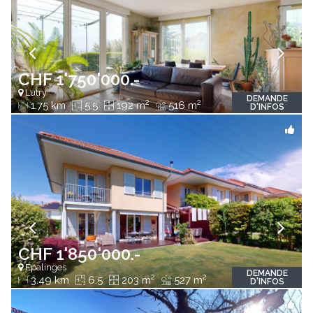
CHF 1'750'000.-
Lutry
DEMANDE
2
2
1.75 km
5.5
192 m
516 m
D'INFOS
CHF 1'850'000.-
Epalinges
DEMANDE
2
2
3.49 km
6.5
203 m
527 m
D'INFOS