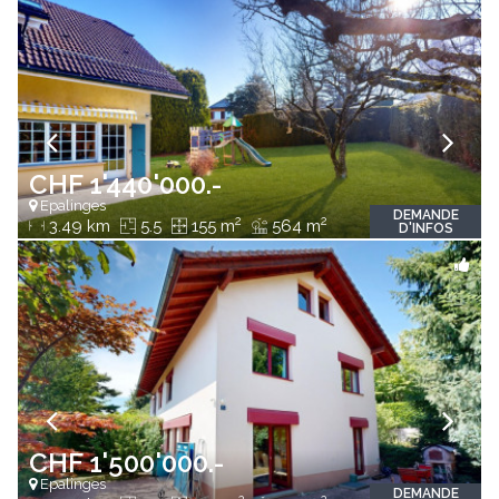
CHF 1'440'000.-
Epalinges
DEMANDE
2
2
3.49 km
5.5
155 m
564 m
D'INFOS
CHF 1'500'000.-
Epalinges
DEMANDE