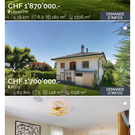
CHF 1'870'000.-
Lausanne
DEMANDE
2
2
5.38 km
6.5
180 m
1336 m
D'INFOS
CHF 1'700'000.-
Prilly
DEMANDE
2
2
5.89 km
5
148 m
698 m
D'INFOS