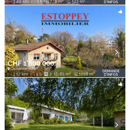
2
2
3.49 km
5.5
220 m
522 m
D'INFOS
CHF 1'800'000.-
Lausanne
DEMANDE
2
2
3.57 km
4.5
2
85 m
1028 m
D'INFOS