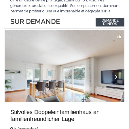
offre un cadre de vie privilégié, alliant confort, volumes
généreux et prestations de qualité. Son emplacement dominant
permet de profiter d'une vue imprenable et dégagée sur la
région.Répartie sur deux niveaux et un sous-sol entièrement
SUR DEMANDE
DEMANDE
excavé, cette villa propose une surface habitable utile de plus
D'INFOS
de 260 m², soigneusement
...
Stilvolles Doppeleinfamilienhaus an
familienfreundlicher Lage