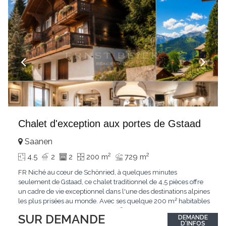
Chalet d'exception aux portes de Gstaad
Saanen
2
2
4.5
2
2
200 m
729 m
FR Niché au cœur de Schönried, à quelques minutes
seulement de Gstaad, ce chalet traditionnel de 4,5 pièces offre
un cadre de vie exceptionnel dans l'une des destinations alpines
les plus prisées au monde. Avec ses quelque 200 m² habitables
implantés sur un terrain de 729 m², le bien bénéficie d'une
SUR DEMANDE
DEMANDE
situation dominante offrant une vue dégagée sur le village de
D'INFOS