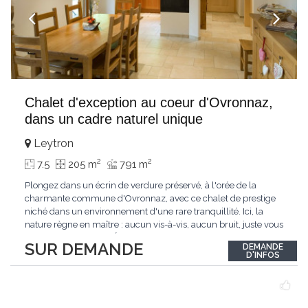
Chalet d'exception au coeur d'Ovronnaz,
dans un cadre naturel unique
Leytron
2
2
7.5
205 m
791 m
Plongez dans un écrin de verdure préservé, à l'orée de la
charmante commune d'Ovronnaz, avec ce chalet de prestige
niché dans un environnement d'une rare tranquillité. Ici, la
nature règne en maître : aucun vis-à-vis, aucun bruit, juste vous
et l'immensité alpine.Édifié en 2010, ce bien unique se distingue
SUR DEMANDE
DEMANDE
par ses finitions de très haut standing et ses matériaux nobles.
D'INFOS
Le bois de mélèze
...