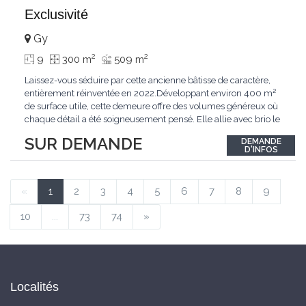
Exclusivité
Gy
2
2
9
300 m
509 m
Laissez-vous séduire par cette ancienne bâtisse de caractère,
entièrement réinventée en 2022.Développant environ 400 m²
de surface utile, cette demeure offre des volumes généreux où
chaque détail a été soigneusement pensé. Elle allie avec brio le
confort moderne aux performances énergétiques
SUR DEMANDE
DEMANDE
contemporaines. Sa distribution harmonieuse et fonctionnelle a
D'INFOS
été conçue pour répondre
...
«
1
2
3
4
5
6
7
8
9
10
...
73
74
»
Localités