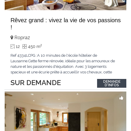
Rêvez grand : vivez la vie de vos passions
!
Ropraz
2
12
450 m
Ref 4334LCPG :A 10 minutes de l'école hôtelier de
Lausanne.Cette ferme rénovée, idéale pour les amoureux de
nature et les passionnés d'équitation. Avec 3 logements
spacieux et une écurie prête à accueillir vos chevaux, cette
propriété rare offre un cadre de vie unique, mêlant charme
SUR DEMANDE
DEMANDE
authentique et confort moderne. - 3 logements confortables :
D'INFOS
duplex 2,5 pièces, duplex 4,5 pièces avec
...