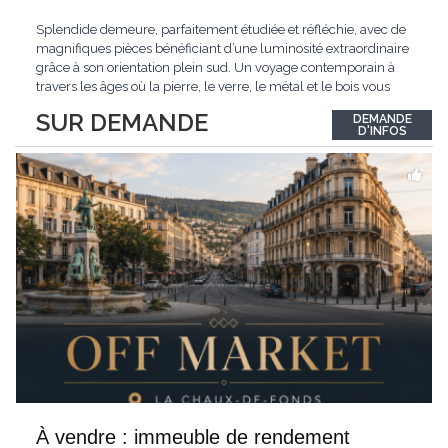
Splendide demeure, parfaitement étudiée et réfléchie, avec de
magnifiques pièces bénéficiant d’une luminosité extraordinaire
grâce à son orientation plein sud. Un voyage contemporain à
travers les âges où la pierre, le verre, le métal et le bois vous
confèrent une atmosphère unique et douce. Située sur les hauts
SUR DEMANDE
DEMANDE
de Grandson, entourée de nature et d’un verger de fruitiers, et
...
D'INFOS
À vendre : immeuble de rendement