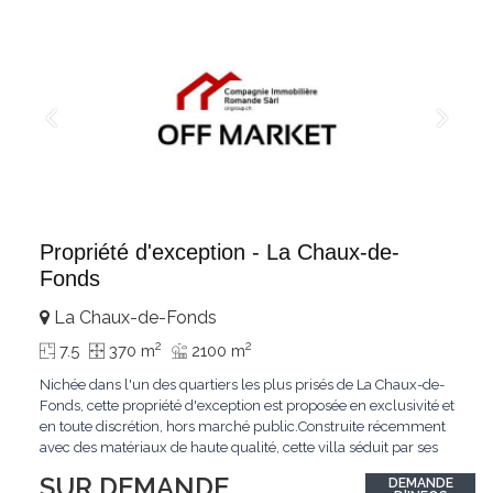
Propriété d'exception - La Chaux-de-
Fonds
La Chaux-de-Fonds
2
2
7.5
370 m
2100 m
Nichée dans l'un des quartiers les plus prisés de La Chaux-de-
Fonds, cette propriété d'exception est proposée en exclusivité et
en toute discrétion, hors marché public.Construite récemment
avec des matériaux de haute qualité, cette villa séduit par ses
lignes modernes, ses volumes généreux et une luminosité
SUR DEMANDE
DEMANDE
remarquable.L'espace de vie s'ouvre sur un jardin avec piscine,