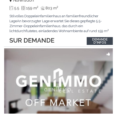
Nürensdorf
2
2
5.5
159 m
803 m
Stilvolles Doppeleinfamilienhaus an familienfreundlicher
LageAn bevorzugter Lage erwartet Sie dieses gepflegte 5.5-
Zimmer-Doppeleinfamilienhaus, das durch ein
lichtdurchflutetes, einladendes Wohnambiente auf rund 159 m²
überzeugt. Dank stetigem Unterhalt präsentiert sich die
SUR DEMANDE
DEMANDE
Liegenschaft in einem hervorragenden Zustand und vereint
D'INFOS
zeitgemässen Wohnkomfort perfekt mit nachhaltiger
Technik.Im Zentrum
...