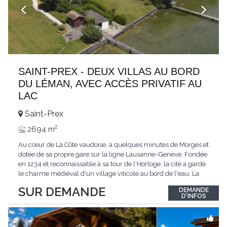
SAINT-PREX - DEUX VILLAS AU BORD
DU LÉMAN, AVEC ACCÈS PRIVATIF AU
LAC
Saint-Prex
2
2694 m
Au cœur de La Côte vaudoise, à quelques minutes de Morges et
dotée de sa propre gare sur la ligne Lausanne–Genève. Fondée
en 1234 et reconnaissable à sa tour de l'Horloge, la cité a gardé
le charme médiéval d'un village viticole au bord de l'eau. La
commune allie la tranquillité d'un cadre préservé à la proximité
SUR DEMANDE
DEMANDE
immédiate des villes. Dans cet environnement privilégié, une
D'INFOS
propriété
...