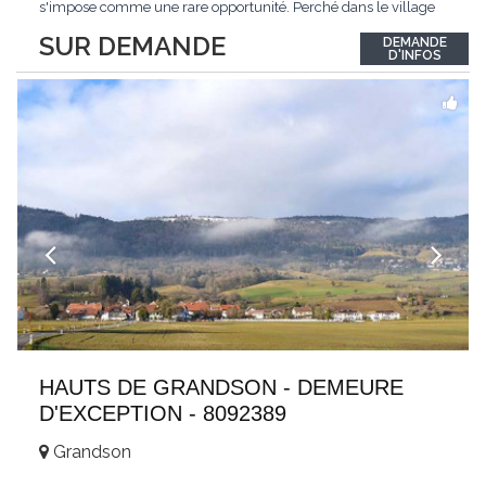
s'impose comme une rare opportunité. Perché dans le village
de Schönried, il dévoile une vue panoramique saisissante sur la
SUR DEMANDE
DEMANDE
station et les sommets qui l'encadrent, un spectacle qui change
D'INFOS
au fil des saisons. Avec
...
HAUTS DE GRANDSON - DEMEURE
D'EXCEPTION - 8092389
Grandson