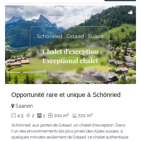
Gstaad et les sommets
...
Opportunité rare et unique à Schönried
Saanen
2
2
4.5
2
2
200 m
720 m
Schönried, aux portes de Gstaad, un chalet d'exception. Dans
l'un des environnements les plus prisés des Alpes suisses, à
quelques minutes seulement de Gstaad, ce chalet authentique