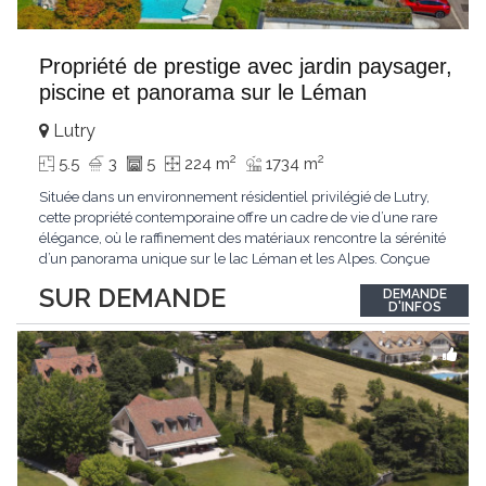
Propriété de prestige avec jardin paysager,
piscine et panorama sur le Léman
Lutry
2
2
5.5
3
5
224 m
1734 m
Située dans un environnement résidentiel privilégié de Lutry,
cette propriété contemporaine offre un cadre de vie d’une rare
élégance, où le raffinement des matériaux rencontre la sérénité
d’un panorama unique sur le lac Léman et les Alpes. Conçue
avec soin jusque dans les moindres détails, la propriété se
SUR DEMANDE
DEMANDE
distingue par ses espaces généreux et son atmosphère
D'INFOS
résolument harmonieuse. Caractéristiques
...