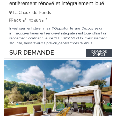
entièrement rénové et intégralement loué
La Chaux-de-Fonds
2
2
805 m
469 m
Investissement clé en main ? Opportunité rare !Découvrez un
immeuble entièrement rénové et intégralement loué, offrant un
rendement locatif annuel de CHF 180'000.?.Un investissement
sécurisé, sans travaux à prévoir, générant des revenus
immédiats.N'hésitez pas à me contacter pour obtenir davantage
SUR DEMANDE
DEMANDE
d'informations ou recevoir le dossier.
D'INFOS