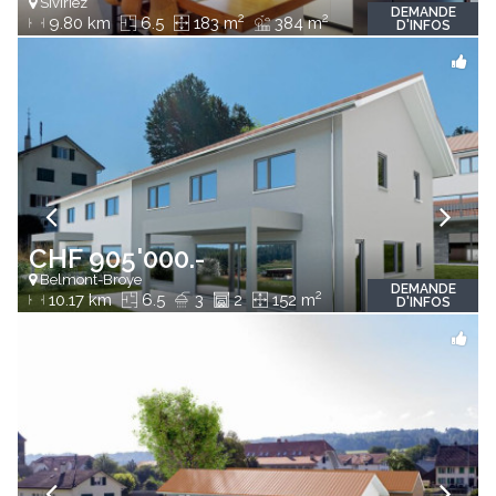
Siviriez
DEMANDE
2
2
9.80 km
6.5
183 m
384 m
D'INFOS
CHF 905'000.-
Belmont-Broye
DEMANDE
2
10.17 km
6.5
3
2
152 m
D'INFOS