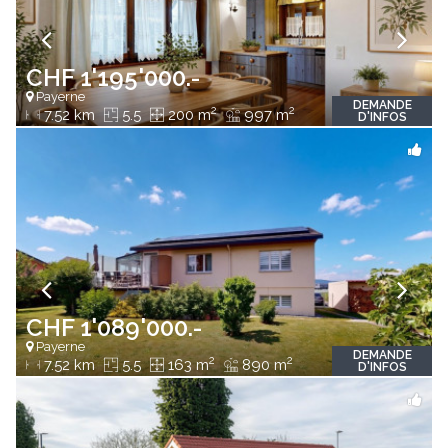
CHF 1'195'000.-
Payerne
DEMANDE
2
2
7.52 km
5.5
200 m
997 m
D'INFOS
CHF 1'089'000.-
Payerne
DEMANDE
2
2
7.52 km
5.5
163 m
890 m
D'INFOS