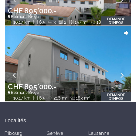
CHF 895'000.-
Belmont-Broye
DEMANDE
2
2
10.17 km
6.5
3
2
157 m
183 m
D'INFOS
CHF 895'000.-
Belmont-Broye
DEMANDE
2
2
10.17 km
6.5
216 m
183 m
D'INFOS
Localités
Fribourg
Genève
Lausanne