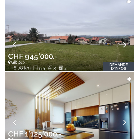
CHF 945'000.-
Gibloux
DEMANDE
8.08 km
5.5
3
2
D'INFOS
CHF 1'125'000.-