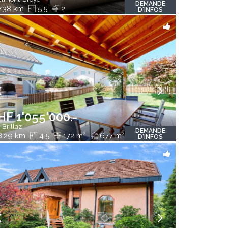
DEMANDE
.38 km
5.5
2
D'INFOS
HF 1'055'000.-
 Brillaz
DEMANDE
2
2
.29 km
4.5
172 m
677 m
D'INFOS