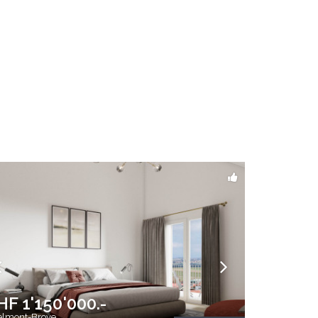
HF 1'150'000.-
lmont-Broye