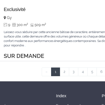
Exclusivité
Gy
2
2
9
300 m
509 m
Laissez-vous séduire par cette ancienne bâtisse de caractère, entièrem
surface utile, cette demeure offre des volumes généreux où chaque détail
confort moderne aux performances énergétiques contemporaines. Sa dist
pour répondre
...
SUR DEMANDE
«
1
2
3
4
5
6
Index
P