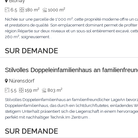
Blonay
2
2
6.5
180 m
1000 m
Nichée sur une parcelle de 1'000 m², cette propriété moderne offre un ca
et prestations de qualité. Son emplacement dominant permet de profiter
région.Répartie sur deux niveaux et un sous-sol entièrement excavé, cette
260 m², soigneusement
...
SUR DEMANDE
Stilvolles Doppeleinfamilienhaus an familienfreu
Nürensdorf
2
2
5.5
159 m
803 m
Stilvolles Doppeleinfamilienhaus an familienfreundlicher LageAn bevorz
Doppeleinfamilienhaus, das durch ein lichtdurchflutetes, einladendes
stetigem Unterhalt präsentiert sich die Liegenschaft in einem hervor
perfekt mit nachhaltiger Technik.Im Zentrum
...
SUR DEMANDE