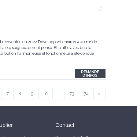
ent réinventée en 2022.Développant environ 400 m² de
 a été soigneusement pensé. Elle allie avec brio le
ribution harmonieuse et fonctionnelle a été conçue
DEMANDE
D'INFOS
7
8
9
10
...
73
74
»
ublier
Contact