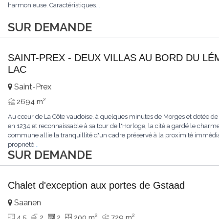
harmonieuse. Caractéristiques
...
SUR DEMANDE
SAINT-PREX - DEUX VILLAS AU BORD DU LÉ
LAC
Saint-Prex
2
2694 m
Au cœur de La Côte vaudoise, à quelques minutes de Morges et dotée de
en 1234 et reconnaissable à sa tour de l'Horloge, la cité a gardé le charme
commune allie la tranquillité d'un cadre préservé à la proximité immédia
propriété
...
SUR DEMANDE
Chalet d'exception aux portes de Gstaad
Saanen
2
2
4.5
2
2
200 m
729 m