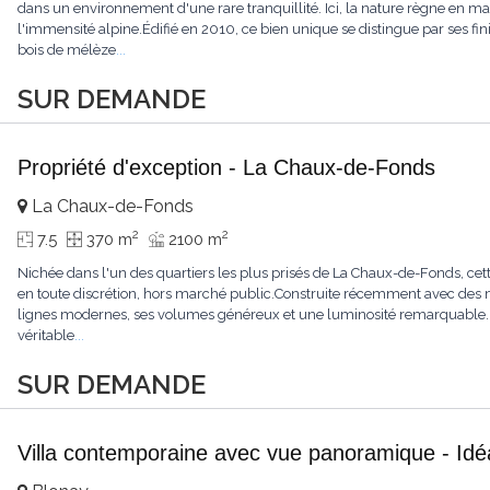
dans un environnement d'une rare tranquillité. Ici, la nature règne en maît
l'immensité alpine.Édifié en 2010, ce bien unique se distingue par ses fin
bois de mélèze
...
SUR DEMANDE
Propriété d'exception - La Chaux-de-Fonds
La Chaux-de-Fonds
2
2
7.5
370 m
2100 m
Nichée dans l'un des quartiers les plus prisés de La Chaux-de-Fonds, cett
en toute discrétion, hors marché public.Construite récemment avec des ma
lignes modernes, ses volumes généreux et une luminosité remarquable.L'
véritable
...
SUR DEMANDE
Villa contemporaine avec vue panoramique - Idéa