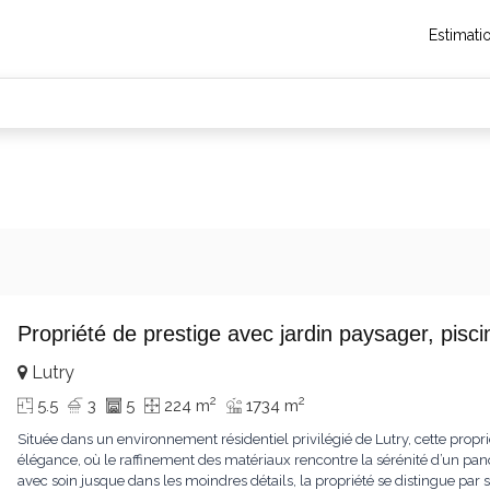
Estimati
Propriété de prestige avec jardin paysager, pis
Lutry
2
2
5.5
3
5
224 m
1734 m
Située dans un environnement résidentiel privilégié de Lutry, cette propr
élégance, où le raffinement des matériaux rencontre la sérénité d’un pa
avec soin jusque dans les moindres détails, la propriété se distingue p