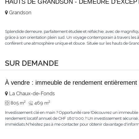
HAUTS DE GRANDSON - DEMEURE D'EXCEPTI
Grandson
Splendide demeure, parfaitement étudiée et réfléchie, avec de magnifiqu
grâce à son orientation plein sud. Un voyage contemporain à travers les âge
confèrent une atmosphère unique et douce. Située sur les hauts de Grandso
SUR DEMANDE
À vendre : immeuble de rendement entièrement 
La Chaux-de-Fonds
2
2
805 m
469 m
Investissement clé en main ? Opportunité rare !Découvrez un immeuble e
rendement locatif annuel de CHF 180'000.?.Un investissement sécurisé, 
immédiats.N'hésitez pas à me contacter pour obtenir davantage d'informat