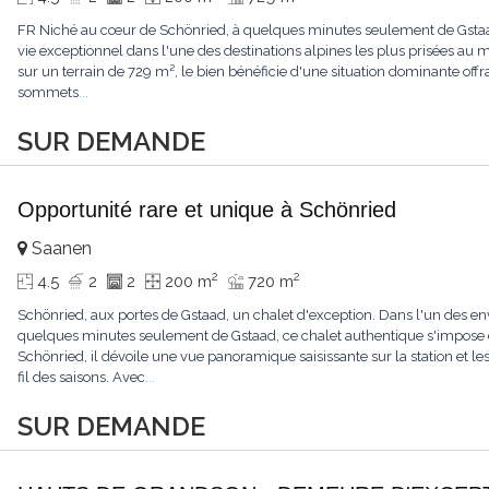
FR Niché au cœur de Schönried, à quelques minutes seulement de Gstaad, 
vie exceptionnel dans l'une des destinations alpines les plus prisées a
sur un terrain de 729 m², le bien bénéficie d'une situation dominante offr
sommets
...
SUR DEMANDE
Opportunité rare et unique à Schönried
Saanen
2
2
4.5
2
2
200 m
720 m
Schönried, aux portes de Gstaad, un chalet d'exception. Dans l'un des en
quelques minutes seulement de Gstaad, ce chalet authentique s'impose 
Schönried, il dévoile une vue panoramique saisissante sur la station et 
fil des saisons. Avec
...
SUR DEMANDE