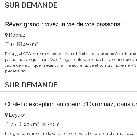
SUR DEMANDE
Rêvez grand : vivez la vie de vos passions !
Ropraz
2
12
450 m
Ref 4334LCPG :A 10 minutes de l'école hôtelier de Lausanne.Cette ferme 
passionnés d'équitation. Avec 3 logements spacieux et une écurie prête à 
cadre de vie unique, mêlant charme authentique et confort moderne. - 3 
pièces avec
...
SUR DEMANDE
Chalet d'exception au coeur d'Ovronnaz, dans u
Leytron
2
2
7.5
205 m
791 m
Plongez dans un écrin de verdure préservé, à l'orée de la charmante c