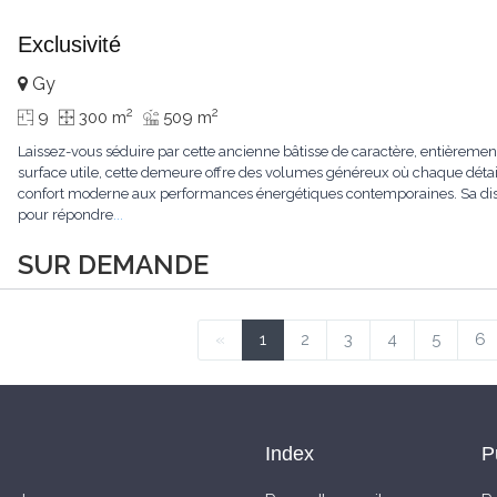
Exclusivité
Gy
2
2
9
300 m
509 m
Laissez-vous séduire par cette ancienne bâtisse de caractère, entièrem
surface utile, cette demeure offre des volumes généreux où chaque détail
confort moderne aux performances énergétiques contemporaines. Sa dist
pour répondre
...
SUR DEMANDE
«
1
2
3
4
5
6
Index
P