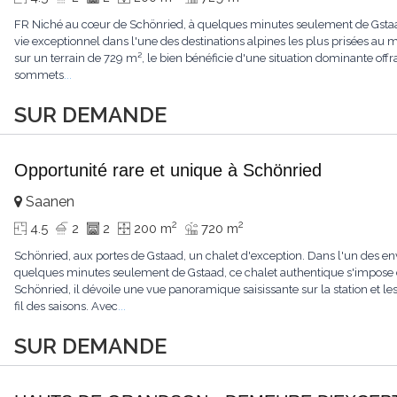
FR Niché au cœur de Schönried, à quelques minutes seulement de Gstaad, 
vie exceptionnel dans l'une des destinations alpines les plus prisées a
sur un terrain de 729 m², le bien bénéficie d'une situation dominante offr
sommets
...
SUR DEMANDE
Opportunité rare et unique à Schönried
Saanen
2
2
4.5
2
2
200 m
720 m
Schönried, aux portes de Gstaad, un chalet d'exception. Dans l'un des en
quelques minutes seulement de Gstaad, ce chalet authentique s'impose 
Schönried, il dévoile une vue panoramique saisissante sur la station et 
fil des saisons. Avec
...
SUR DEMANDE