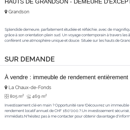
HAUTS DE GRANDSON - DEMEURE D'EXCEPTI
Grandson
Splendide demeure, parfaitement étudiée et réfléchie, avec de magnifiqu
grâce à son orientation plein sud. Un voyage contemporain à travers les âge
confèrent une atmosphère unique et douce. Située sur les hauts de Grandso
SUR DEMANDE
À vendre : immeuble de rendement entièrement 
La Chaux-de-Fonds
2
2
805 m
469 m
Investissement clé en main ? Opportunité rare !Découvrez un immeuble e
rendement locatif annuel de CHF 180'000.?.Un investissement sécurisé, 
immédiats.N'hésitez pas à me contacter pour obtenir davantage d'informat