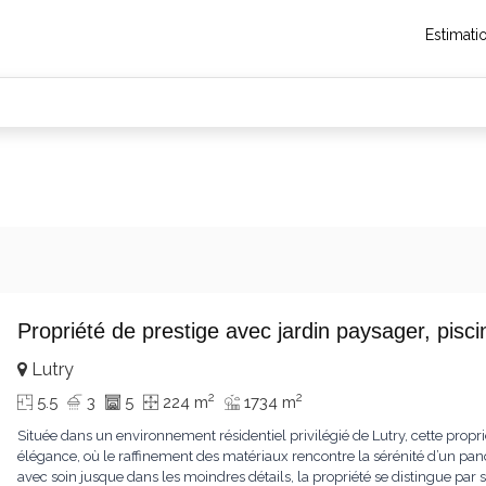
Estimati
Propriété de prestige avec jardin paysager, pis
Lutry
2
2
5.5
3
5
224 m
1734 m
Située dans un environnement résidentiel privilégié de Lutry, cette propr
élégance, où le raffinement des matériaux rencontre la sérénité d’un pa
avec soin jusque dans les moindres détails, la propriété se distingue p