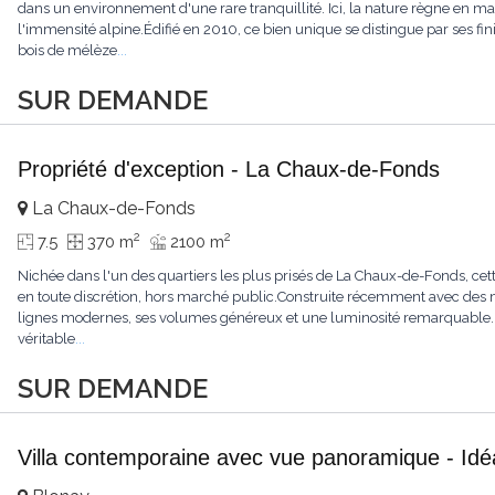
dans un environnement d'une rare tranquillité. Ici, la nature règne en maît
l'immensité alpine.Édifié en 2010, ce bien unique se distingue par ses fin
bois de mélèze
...
SUR DEMANDE
Propriété d'exception - La Chaux-de-Fonds
La Chaux-de-Fonds
2
2
7.5
370 m
2100 m
Nichée dans l'un des quartiers les plus prisés de La Chaux-de-Fonds, cett
en toute discrétion, hors marché public.Construite récemment avec des ma
lignes modernes, ses volumes généreux et une luminosité remarquable.L'
véritable
...
SUR DEMANDE
Villa contemporaine avec vue panoramique - Idéa