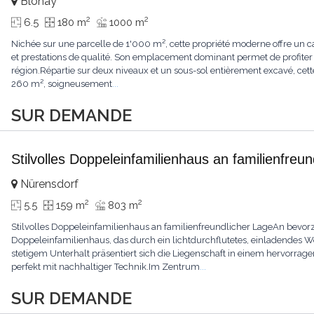
Blonay
2
2
6.5
180 m
1000 m
Nichée sur une parcelle de 1'000 m², cette propriété moderne offre un ca
et prestations de qualité. Son emplacement dominant permet de profiter
région.Répartie sur deux niveaux et un sous-sol entièrement excavé, cette
260 m², soigneusement
...
SUR DEMANDE
Stilvolles Doppeleinfamilienhaus an familienfreu
Nürensdorf
2
2
5.5
159 m
803 m
Stilvolles Doppeleinfamilienhaus an familienfreundlicher LageAn bevorz
Doppeleinfamilienhaus, das durch ein lichtdurchflutetes, einladendes
stetigem Unterhalt präsentiert sich die Liegenschaft in einem hervor
perfekt mit nachhaltiger Technik.Im Zentrum
...
SUR DEMANDE