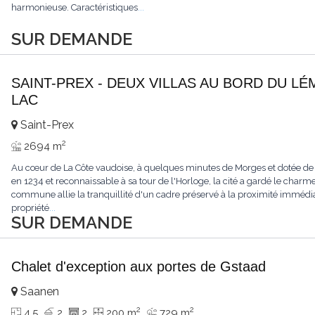
harmonieuse. Caractéristiques
...
SUR DEMANDE
SAINT-PREX - DEUX VILLAS AU BORD DU LÉ
LAC
Saint-Prex
2
2694 m
Au cœur de La Côte vaudoise, à quelques minutes de Morges et dotée de
en 1234 et reconnaissable à sa tour de l'Horloge, la cité a gardé le charme
commune allie la tranquillité d'un cadre préservé à la proximité immédia
propriété
...
SUR DEMANDE
Chalet d'exception aux portes de Gstaad
Saanen
2
2
4.5
2
2
200 m
729 m