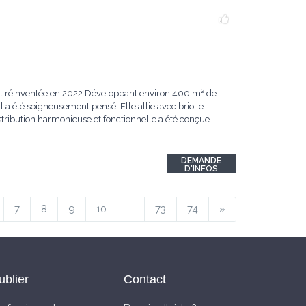
ent réinventée en 2022.Développant environ 400 m² de
 a été soigneusement pensé. Elle allie avec brio le
ribution harmonieuse et fonctionnelle a été conçue
DEMANDE
D'INFOS
7
8
9
10
...
73
74
»
ublier
Contact