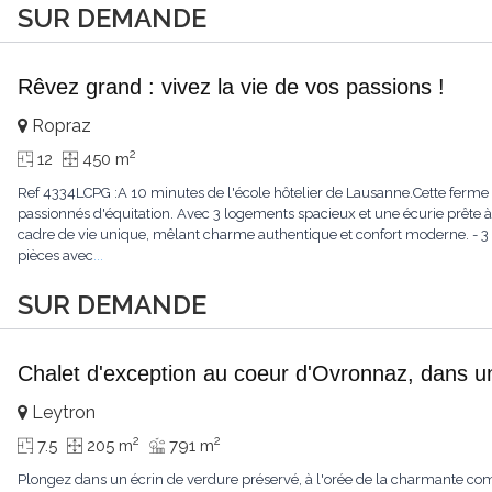
SUR DEMANDE
Rêvez grand : vivez la vie de vos passions !
Ropraz
2
12
450 m
Ref 4334LCPG :A 10 minutes de l'école hôtelier de Lausanne.Cette ferme 
passionnés d'équitation. Avec 3 logements spacieux et une écurie prête à 
cadre de vie unique, mêlant charme authentique et confort moderne. - 3 
pièces avec
...
SUR DEMANDE
Chalet d'exception au coeur d'Ovronnaz, dans u
Leytron
2
2
7.5
205 m
791 m
Plongez dans un écrin de verdure préservé, à l'orée de la charmante c