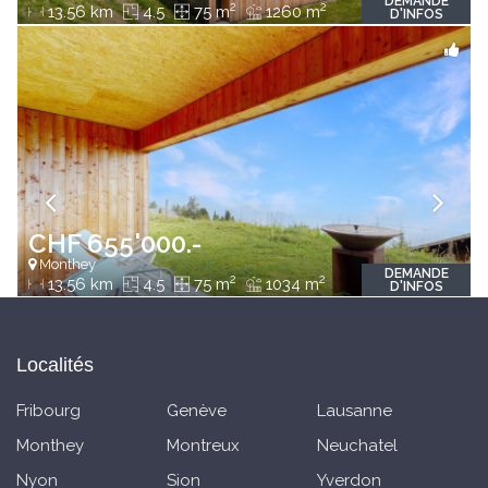
DEMANDE
2
2
13.56 km
4.5
75 m
1260 m
D'INFOS
CHF 655'000.-
Monthey
DEMANDE
2
2
13.56 km
4.5
75 m
1034 m
D'INFOS
Localités
Fribourg
Genève
Lausanne
Monthey
Montreux
Neuchatel
Nyon
Sion
Yverdon