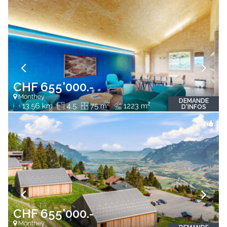
CHF 655'000.-
Monthey
DEMANDE
2
2
13.56 km
4.5
75 m
1223 m
D'INFOS
CHF 655'000.-
Monthey