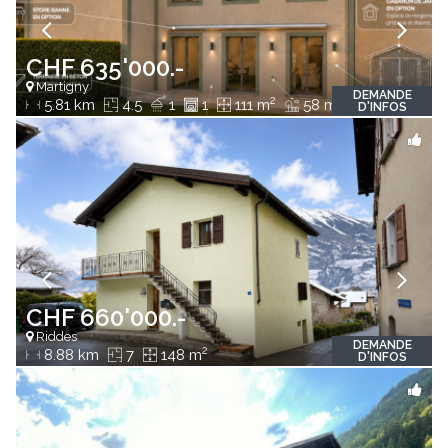
CHF 635'000.-
Martigny
DEMANDE
2
2
5.81 km
4.5
1
1
111 m
58 m
D'INFOS
CHF 660'000.-
Riddes
DEMANDE
2
8.88 km
7
148 m
D'INFOS