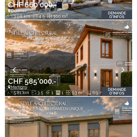
CHF 660'000.-
Dorénaz
DEMANDE
2
3.98 km
4.5
300 m
D'INFOS
CHF 585'000.-
Martigny
DEMANDE
2
2
5.81 km
3.5
1
1
93 m
69 m
D'INFOS