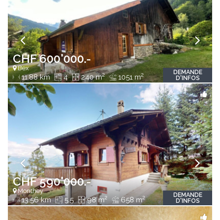
CHF 600'000.-
Bex
DEMANDE
2
2
11.88 km
4
240 m
1051 m
D'INFOS
CHF 590'000.-
Monthey
DEMANDE
2
2
13.56 km
5.5
98 m
658 m
D'INFOS