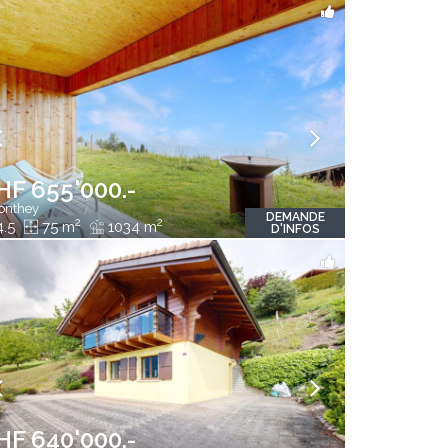
HF 655'000.-
nthey
DEMANDE
2
2
4.5
75 m
1034 m
D'INFOS
HF 640'000.-