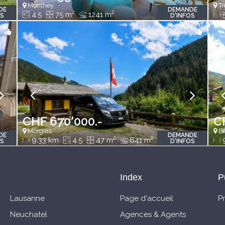
Monthey
Tr
DE
DEMANDE
2
2
4.5
75 m
1241 m
5
OS
D'INFOS
CHF 670'000.-
C
Morgins
B
DE
DEMANDE
2
2
9.33 km
4.5
47 m
641 m
OS
D'INFOS
Index
P
Lausanne
Page d'accueil
P
Neuchatel
Agences & Agents