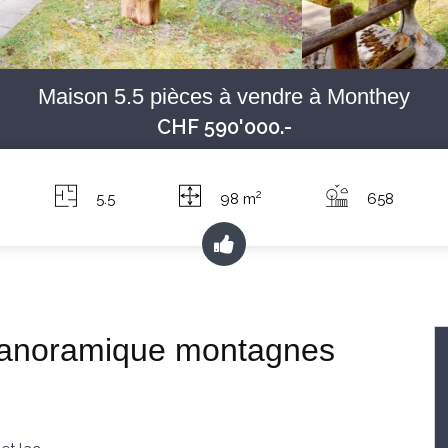
Maison 5.5 pièces à vendre à Monthey
CHF 590'000.-
2
5.5
98 m
658
 panoramique montagnes