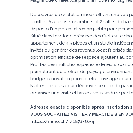
Magnifique chalet vue panoramique montagnes 
Découvrez ce chalet lumineux offrant une vue p
familles. Avec ses 4 chambres et 2 salles de bain
dispose d'un potentiel remarquable pour personn
Situé dans le village préservé des Giettes, le c
appartement de 4,5 pièces et un studio indépenda
invités ou générer des revenus locatifs prisés d
optimisation efficace de l'espace ajoutent au co
Profitez des multiples espaces extérieurs, compr
permettront de profiter du paysage environnant. B
budget rénovation pourrait être envisagé pour m
N'attendez plus pour découvrir ce coin de parad
organiser une visite et laissez-vous séduire par
Adresse exacte disponible après inscription 
VOUS SOUHAITEZ VISITER ? MERCI DE BIEN VO
https://neho.ch/i/1871-26-4