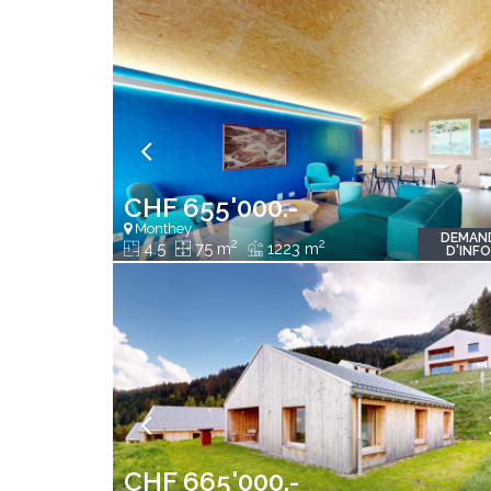
CHF 655'000.-
Monthey
DEMAN
2
2
4.5
75 m
1223 m
D'INF
CHF 665'000.-