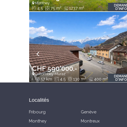
Monthey
DEMAN
2
2
4.5
75 m
1237 m
D'INF
CHF 590'000.-
Collombey-Muraz
DEMAN
2
2
8.57 km
4.5
130 m
400 m
D'INF
Localités
Fribourg
Genève
Monthey
Montreux