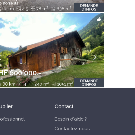
oistorrents
DEMANDE
2
2
.10 km
4.5
78 m
638 m
D'INFOS
HF 600'000.-
ex
DEMANDE
2
2
9.88 km
4
240 m
1051 m
D'INFOS
ublier
Contact
rofessionnel
Besoin d'aide ?
Contactez-nous