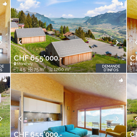
CHF 655'000.-
C
Monthey
Mo
DE
DEMANDE
2
2
4.5
75 m
1260 m
OS
D'INFOS
CHF 655'000.-
C