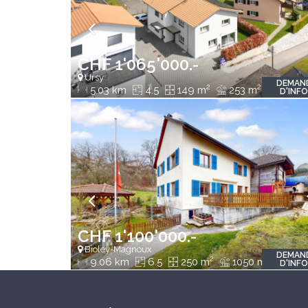
CHF 1'065'000.-
Ursy
DEMAN
2
2
5.03 km
4.5
149 m
253 m
D'INF
CHF 1'100'000.-
Bioley-Magnoux
DEMAN
2
2
9.06 km
6.5
250 m
1050 m
D'INF