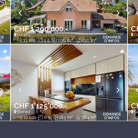
CHF 1'290'000.-
C
Lucens
Co
DE
DEMANDE
2
2
5.33 km
5.5
199 m
836 m
8
OS
D'INFOS
CHF 1'125'000.-
C
Siviriez
Sa
DE
DEMANDE
2
2
9.10 km
6.5
183 m
384 m
1
OS
D'INFOS