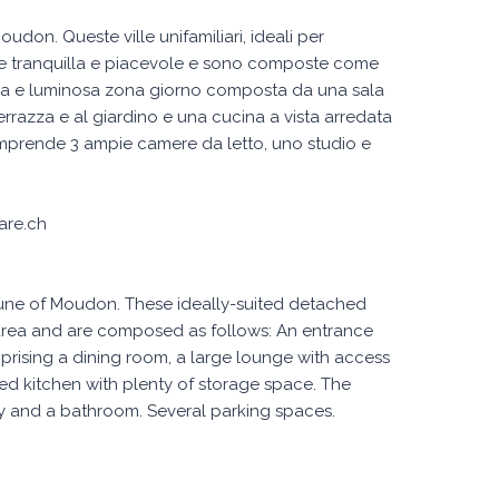
udon. Queste ville unifamiliari, ideali per
iale tranquilla e piacevole e sono composte come
pia e luminosa zona giorno composta da una sala
razza e al giardino e una cucina a vista arredata
mprende 3 ampie camere da letto, uno studio e
are.ch
mune of Moudon. These ideally-suited detached
al area and are composed as follows: An entrance
omprising a dining room, a large lounge with access
ed kitchen with plenty of storage space. The
y and a bathroom. Several parking spaces.