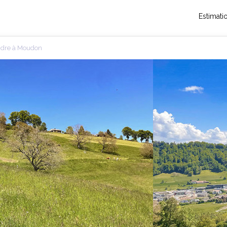
Estimati
endre à Moudon