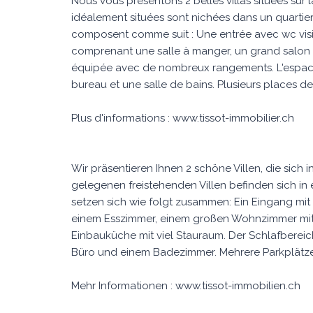
Nous vous présentons 2 belles villas situées sur
idéalement situées sont nichées dans un quartier 
composent comme suit : Une entrée avec wc visi
comprenant une salle à manger, un grand salon a
équipée avec de nombreux rangements. L'espac
bureau et une salle de bains. Plusieurs places de
Plus d'informations : www.tissot-immobilier.ch
Wir präsentieren Ihnen 2 schöne Villen, die sich
gelegenen freistehenden Villen befinden sich 
setzen sich wie folgt zusammen: Ein Eingang mit
einem Esszimmer, einem großen Wohnzimmer mit 
Einbauküche mit viel Stauraum. Der Schlafberei
Büro und einem Badezimmer. Mehrere Parkplätze
Mehr Informationen : www.tissot-immobilien.ch