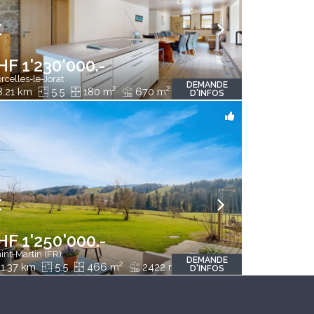
HF 1'230'000.-
rcelles-le-Jorat
DEMANDE
2
2
.21 km
5.5
180 m
670 m
D'INFOS
HF 1'250'000.-
int-Martin (FR)
DEMANDE
2
2
1.37 km
5.5
466 m
2422 m
D'INFOS