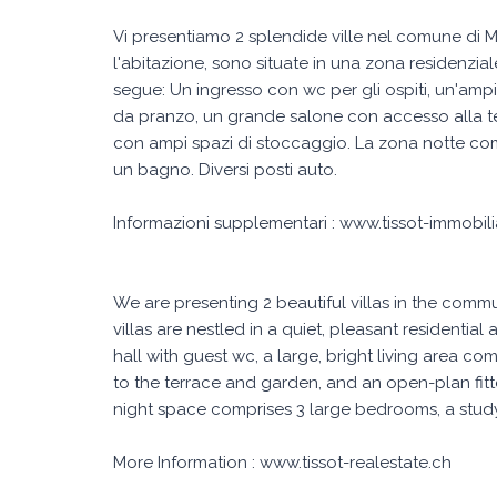
Vi presentiamo 2 splendide ville nel comune di Mo
l'abitazione, sono situate in una zona residenz
segue: Un ingresso con wc per gli ospiti, un'am
da pranzo, un grande salone con accesso alla ter
con ampi spazi di stoccaggio. La zona notte co
un bagno. Diversi posti auto.
Informazioni supplementari : www.tissot-immobili
We are presenting 2 beautiful villas in the com
villas are nestled in a quiet, pleasant residenti
hall with guest wc, a large, bright living area c
to the terrace and garden, and an open-plan fitt
night space comprises 3 large bedrooms, a stud
More Information : www.tissot-realestate.ch