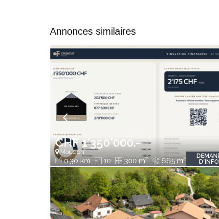
Annonces similaires
CHF 1'350'000.-
Moudon
DEMAN
2
2
0.30 km
10
300 m
665 m
D'INF