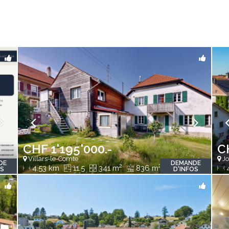
CHF 1'195'000.-
C
Villars-le-Comte
Jo
DE
DEMANDE
2
2
4.53 km
11.5
341 m
836 m
4
OS
D'INFOS