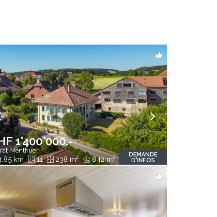
HF 1'400'000.-
rat-Menthue
DEMANDE
2
2
.85 km
11
238 m
842 m
D'INFOS