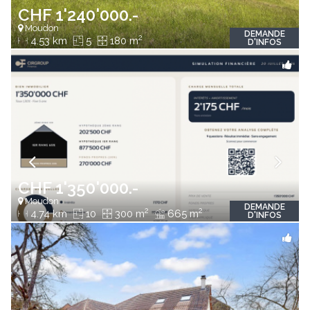
CHF 1'240'000.-
Moudon
DEMANDE
2
4.53 km
5
180 m
D'INFOS
CHF 1'350'000.-
Moudon
DEMANDE
2
2
4.74 km
10
300 m
665 m
D'INFOS