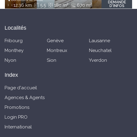
DEMANDE
2
2
12.36 km
5.5
180 m
670 m
D'INFOS
Localités
Fribourg
Genève
Lausanne
Monthey
Montreux
Neuchatel
Nyon
Sion
Yverdon
Index
Page d'accueil
Agences & Agents
Promotions
Login PRO
International