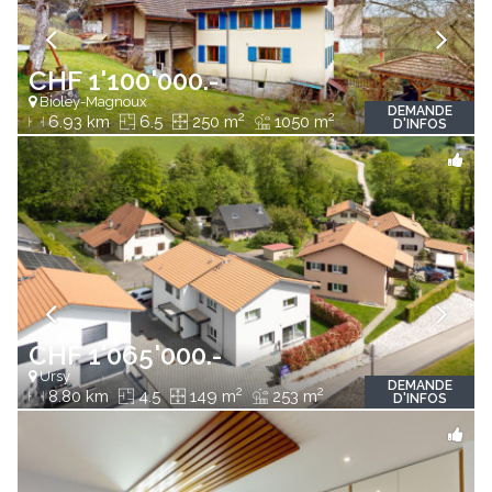
CHF 1'100'000.-
Bioley-Magnoux
DEMANDE
2
2
6.93 km
6.5
250 m
1050 m
D'INFOS
CHF 1'065'000.-
Ursy
DEMANDE
2
2
8.80 km
4.5
149 m
253 m
D'INFOS