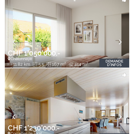
CHF 1'050'000.-
Châtonnaye
DEMANDE
2
2
11.82 km
5.5
167 m
414 m
D'INFOS
CHF 1'230'000.-
Corcelles-le-Jorat