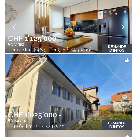
CHF 1'125'000.-
Siviriez
DEMANDE
2
2
10.22 km
6.5
183 m
384 m
D'INFOS
CHF 1'025'000.-
Yvonand
DEMANDE
2
10.60 km
7
175 m
D'INFOS