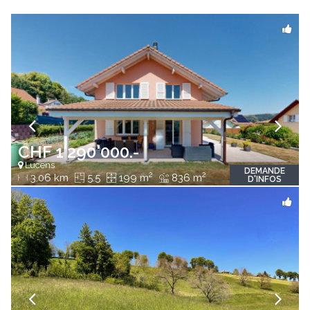
CHF 1'290'000.-
Lucens
DEMANDE
2
2
3.06 km
5.5
199 m
836 m
D'INFOS