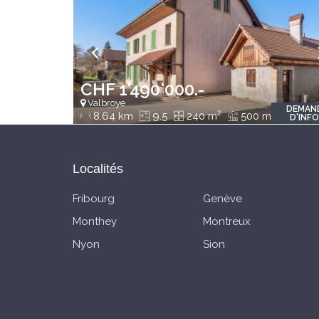
CHF 1'490'000.-
Valbroye
DEMAN
2
2
8.64 km
9.5
240 m
500 m
D'INF
Localités
Fribourg
Genève
Monthey
Montreux
Nyon
Sion