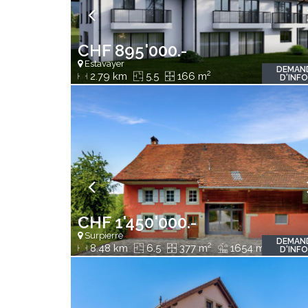
CHF 895'000.-
Estavayer
DEMAN
2
2.79 km
5.5
166 m
D'INF
CHF 1'450'000.-
Surpierre
DEMAN
2
2
8.48 km
6.5
377 m
1654 m
D'INF