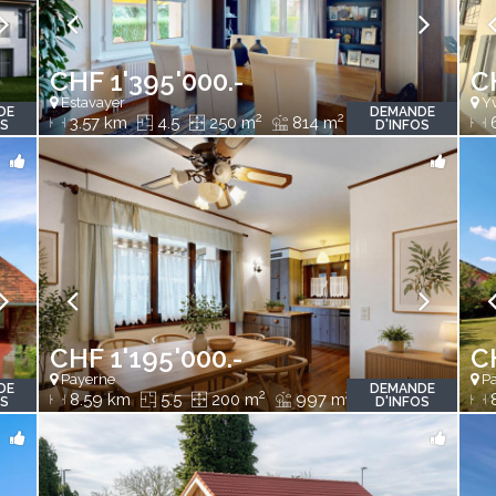
CHF 1'395'000.-
C
Estavayer
Y
DE
DEMANDE
2
2
3.57 km
4.5
250 m
814 m
6
OS
D'INFOS
CHF 1'195'000.-
C
Payerne
Pa
DE
DEMANDE
2
2
8.59 km
5.5
200 m
997 m
8
OS
D'INFOS