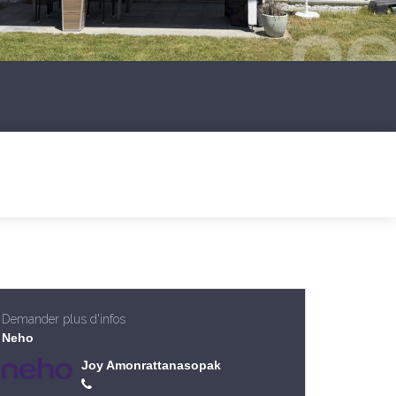
Demander plus d'infos
Neho
Joy Amonrattanasopak