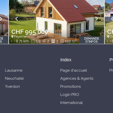
CHF 995'000.-
C
Payerne
Co
DE
DEMANDE
2
2
8.71 km
5.5
2
3
159 m
1127 m
OS
D'INFOS
Index
P
Lausanne
Page d'accueil
P
Neuchatel
Agences & Agents
Yverdon
Promotions
Login PRO
International