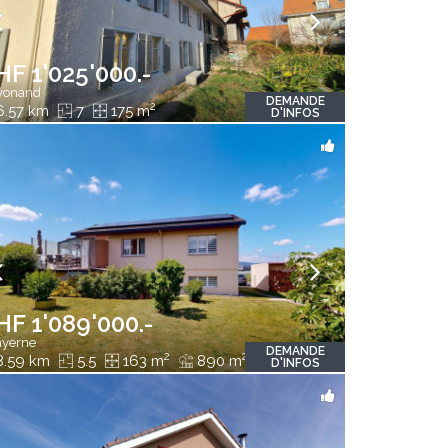
HF 1'025'000.-
vonand
DEMANDE
2
.57 km
7
175 m
D'INFOS
HF 1'089'000.-
yerne
DEMANDE
2
2
.59 km
5.5
163 m
890 m
D'INFOS