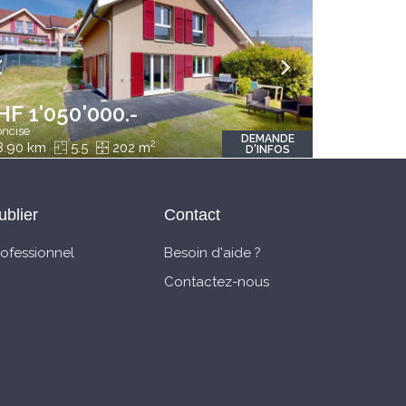
HF 1'050'000.-
ncise
DEMANDE
2
8.90 km
5.5
202 m
D'INFOS
ublier
Contact
rofessionnel
Besoin d'aide ?
Contactez-nous