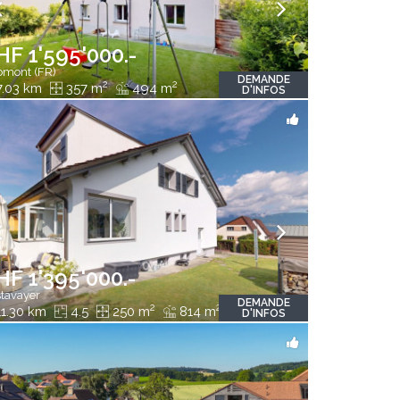
HF 1'595'000.-
mont (FR)
DEMANDE
2
2
.03 km
357 m
494 m
D'INFOS
HF 1'395'000.-
tavayer
DEMANDE
2
2
1.30 km
4.5
250 m
814 m
D'INFOS