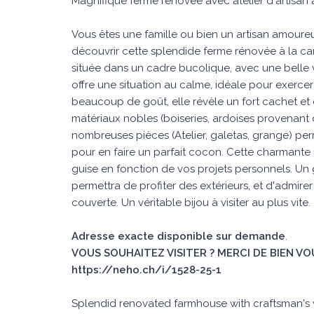
Magnifique ferme rénovée avec atelier d'artisan
Vous êtes une famille ou bien un artisan amoureu
découvrir cette splendide ferme rénovée à la c
située dans un cadre bucolique, avec une belle
offre une situation au calme, idéale pour exerc
beaucoup de goût, elle révèle un fort cachet et
matériaux nobles (boiseries, ardoises provenant d
nombreuses pièces (Atelier, galetas, grange) perm
pour en faire un parfait cocon. Cette charmante
guise en fonction de vos projets personnels. Un g
permettra de profiter des extérieurs, et d'admire
couverte. Un véritable bijou à visiter au plus vite.
Adresse exacte disponible sur demande
.
VOUS SOUHAITEZ VISITER ? MERCI DE BIEN VO
https://neho.ch/i/1528-25-1
Splendid renovated farmhouse with craftsman's