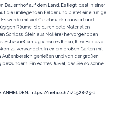
Bauernhof auf dem Land. Es liegt ideal in einer
f die umliegenden Felder und bietet eine ruhige
t. Es wurde mit viel Geschmack renoviert und
zügigen Räume, die durch edle Materialien
hen Schloss, Stein aus Molière) hervorgehoben
s, Scheune) ermöglichen es Ihnen, Ihrer Fantasie
Kokon zu verwandeln. In einem großen Garten mit
 Außenbereich genießen und von der großen
bewundern. Ein echtes Juwel, das Sie so schnell
 ANMELDEN: https://neho.ch/i/1528-25-1