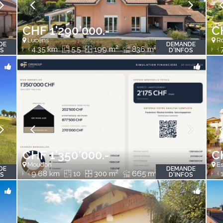
CHF 1'290'000.-
C
Lucens
Ro
DE
DEMANDE
2
2
4.35 km
5.5
199 m
836 m
7
OS
D'INFOS
CHF 1'350'000.-
C
Moudon
Es
DE
DEMANDE
2
2
9.68 km
10
300 m
665 m
1
OS
D'INFOS