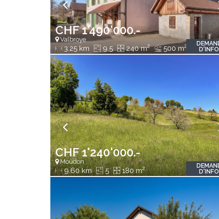
CHF 1'490'000.-
Valbroye
DEMAN
2
2
3.25 km
9.5
240 m
500 m
D'INF
CHF 1'240'000.-
Moudon
DEMAN
2
9.60 km
5
180 m
D'INF