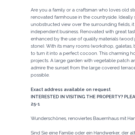
Are you a family or a craftsman who loves old st
renovated farmhouse in the countryside. Ideally si
unobstructed view over the surrounding fields, it 
independent business. Renovated with great taste
enhanced by the use of quality materials (wood p
stone). With its many rooms (workshop, galetas, b
to turn it into a perfect cocoon. This charming h
projects. A large garden with vegetable patch an
admire the sunset from the large covered terrace.
possible.
Exact address available on request
.
INTERESTED IN VISITING THE PROPERTY? PLEAS
25-1
Wunderschönes, renoviertes Bauernhaus mit Ha
Sind Sie eine Familie oder ein Handwerker, der al