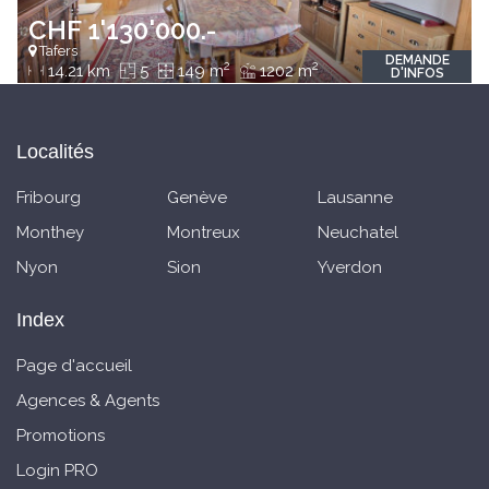
CHF 1'130'000.-
Tafers
DEMANDE
2
2
14.21 km
5
149 m
1202 m
D'INFOS
Localités
Fribourg
Genève
Lausanne
Monthey
Montreux
Neuchatel
Nyon
Sion
Yverdon
Index
Page d'accueil
Agences & Agents
Promotions
Login PRO