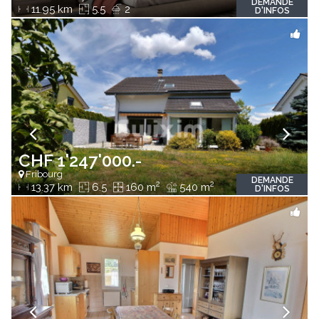
DEMANDE
11.95 km
5.5
2
D'INFOS
CHF 1'247'000.-
Fribourg
DEMANDE
2
2
13.37 km
6.5
160 m
540 m
D'INFOS