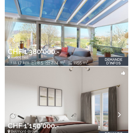
CHF 1'380'000.-
Avenches
DEMANDE
2
2
11.17 km
8.5
224 m
1155 m
D'INFOS
CHF 1'150'000.-
Belmont-Broye