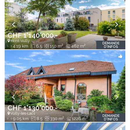
CHF 1'140'000.-
Mont-Vully
DEMANDE
2
2
4.19 km
6.5
150 m
462 m
D'INFOS
CHF 1'130'000.-
Vully-les-Lacs
DEMANDE
2
2
9.05 km
8.5
330 m
1226 m
D'INFOS