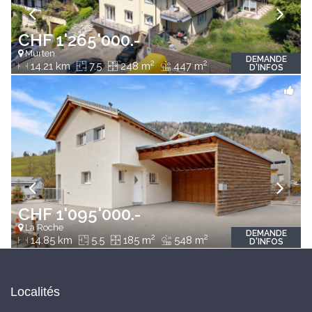
CHF 1'265'000.-
Murten
DEMANDE
2
2
14.21 km
7.5
248 m
447 m
D'INFOS
CHF 1'095'000.-
La Roche
DEMANDE
2
2
14.85 km
5.5
185 m
548 m
D'INFOS
Localités