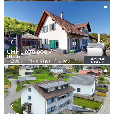
CHF 1'070'000.-
Matran
DEMANDE
2
2
10.51 km
4.5
185 m
596 m
D'INFOS