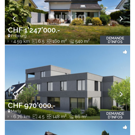
CHF 1'247'000.-
Fribourg
DEMANDE
2
2
4.59 km
6.5
160 m
540 m
D'INFOS
CHF 970'000.-
Marly
DEMANDE
2
2
6.76 km
4.5
148 m
86 m
D'INFOS