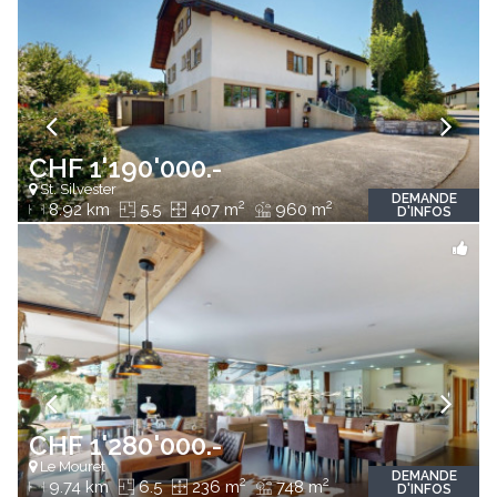
CHF 1'190'000.-
St. Silvester
DEMANDE
2
2
8.92 km
5.5
407 m
960 m
D'INFOS
CHF 1'280'000.-
Le Mouret
DEMANDE
2
2
9.74 km
6.5
236 m
748 m
D'INFOS