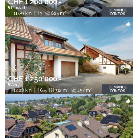
CHF 1'200'000.-
Plasselb
DEMANDE
2
11.09 km
3
625 m
D'INFOS
CHF 1'250'000.-
Avry
DEMANDE
2
2
12.28 km
6.5
312 m
457 m
D'INFOS