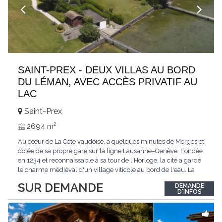
SAINT-PREX - DEUX VILLAS AU BORD
DU LÉMAN, AVEC ACCÈS PRIVATIF AU
LAC
Saint-Prex
2
2694 m
Au cœur de La Côte vaudoise, à quelques minutes de Morges et
dotée de sa propre gare sur la ligne Lausanne–Genève. Fondée
en 1234 et reconnaissable à sa tour de l'Horloge, la cité a gardé
le charme médiéval d'un village viticole au bord de l'eau. La
commune allie la tranquillité d'un cadre préservé à la proximité
SUR DEMANDE
DEMANDE
immédiate des villes. Dans cet environnement privilégié, une
D'INFOS
propriété
...