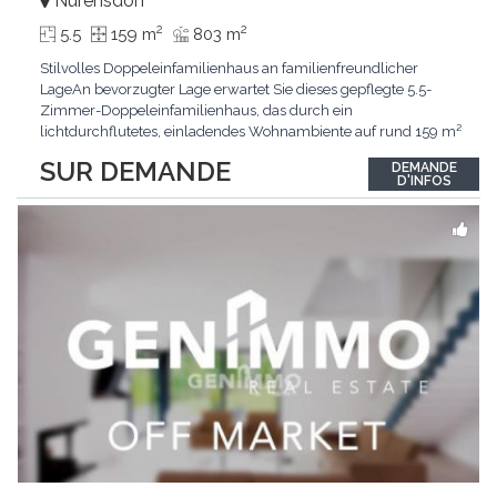
Nürensdorf
2
2
5.5
159 m
803 m
Stilvolles Doppeleinfamilienhaus an familienfreundlicher
LageAn bevorzugter Lage erwartet Sie dieses gepflegte 5.5-
Zimmer-Doppeleinfamilienhaus, das durch ein
lichtdurchflutetes, einladendes Wohnambiente auf rund 159 m²
überzeugt. Dank stetigem Unterhalt präsentiert sich die
SUR DEMANDE
DEMANDE
Liegenschaft in einem hervorragenden Zustand und vereint
D'INFOS
zeitgemässen Wohnkomfort perfekt mit nachhaltiger
Technik.Im Zentrum
...