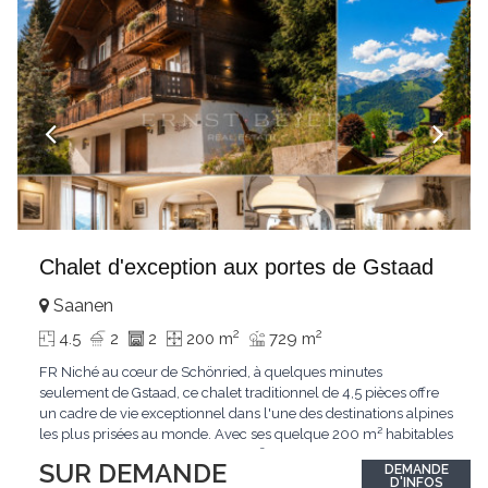
Chalet d'exception aux portes de Gstaad
Saanen
2
2
4.5
2
2
200 m
729 m
FR Niché au cœur de Schönried, à quelques minutes
seulement de Gstaad, ce chalet traditionnel de 4,5 pièces offre
un cadre de vie exceptionnel dans l'une des destinations alpines
les plus prisées au monde. Avec ses quelque 200 m² habitables
implantés sur un terrain de 729 m², le bien bénéficie d'une
SUR DEMANDE
DEMANDE
situation dominante offrant une vue dégagée sur le village de
D'INFOS