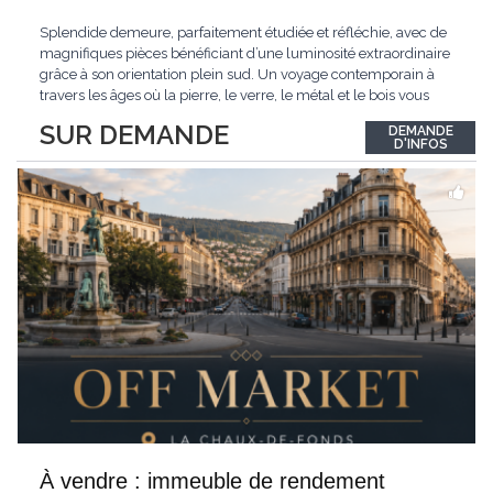
Splendide demeure, parfaitement étudiée et réfléchie, avec de
magnifiques pièces bénéficiant d’une luminosité extraordinaire
grâce à son orientation plein sud. Un voyage contemporain à
travers les âges où la pierre, le verre, le métal et le bois vous
confèrent une atmosphère unique et douce. Située sur les hauts
SUR DEMANDE
DEMANDE
de Grandson, entourée de nature et d’un verger de fruitiers, et
...
D'INFOS
À vendre : immeuble de rendement