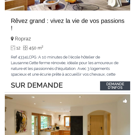
Rêvez grand : vivez la vie de vos passions
!
Ropraz
2
12
450 m
Ref 4334LCPG :A 10 minutes de l'école hôtelier de
Lausanne.Cette ferme rénovée, idéale pour les amoureux de
nature et les passionnés d'équitation. Avec 3 logements
spacieux et une écurie prête à accueillir vos chevaux, cette
propriété rare offre un cadre de vie unique, mêlant charme
SUR DEMANDE
DEMANDE
authentique et confort moderne. - 3 logements confortables :
D'INFOS
duplex 2,5 pièces, duplex 4,5 pièces avec
...