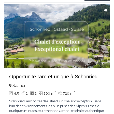
Gstaad et les sommets
...
Opportunité rare et unique à Schönried
Saanen
2
2
4.5
2
2
200 m
720 m
Schönried, aux portes de Gstaad, un chalet d'exception. Dans
l'un des environnements les plus prisés des Alpes suisses, à
quelques minutes seulement de Gstaad, ce chalet authentique