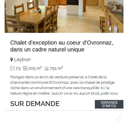
Chalet d'exception au coeur d'Ovronnaz,
dans un cadre naturel unique
Leytron
2
2
7.5
205 m
791 m
Plongez dans un écrin de verdure préservé, à l'orée de la
charmante commune d'Ovronnaz, avec ce chalet de prestige
niché dans un environnement d'une rare tranquillité. Ici, la
nature règne en maître : aucun vis-à-vis, aucun bruit, juste vous
et l'immensité alpine.Édifié en 2010, ce bien unique se distingue
SUR DEMANDE
DEMANDE
par ses finitions de très haut standing et ses matériaux nobles.
D'INFOS
Le bois de mélèze
...