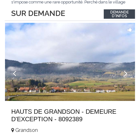
s'impose comme une rare opportunité. Perché dans le village
de Schönried, il dévoile une vue panoramique saisissante sur la
SUR DEMANDE
DEMANDE
station et les sommets qui l'encadrent, un spectacle qui change
D'INFOS
au fil des saisons. Avec
...
HAUTS DE GRANDSON - DEMEURE
D'EXCEPTION - 8092389
Grandson