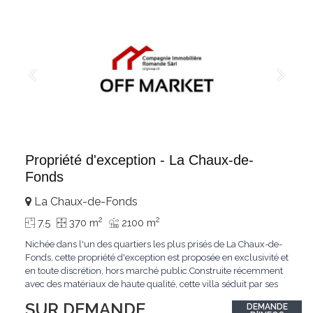
Propriété d'exception - La Chaux-de-
Fonds
La Chaux-de-Fonds
2
2
7.5
370 m
2100 m
Nichée dans l'un des quartiers les plus prisés de La Chaux-de-
Fonds, cette propriété d'exception est proposée en exclusivité et
en toute discrétion, hors marché public.Construite récemment
avec des matériaux de haute qualité, cette villa séduit par ses
lignes modernes, ses volumes généreux et une luminosité
SUR DEMANDE
DEMANDE
remarquable.L'espace de vie s'ouvre sur un jardin avec piscine,