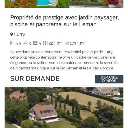
Propriété de prestige avec jardin paysager,
piscine et panorama sur le Léman
Lutry
2
2
5.5
3
5
224 m
1734 m
Située dans un environnement résidentiel privilégié de Lutry,
cette propriété contemporaine offre un cadre de vie d’une rare
élégance, où le raffinement des matériaux rencontre la sérénité
d’un panorama unique sur le lac Léman et les Alpes. Conçue
avec soin jusque dans les moindres détails, la propriété se
SUR DEMANDE
DEMANDE
distingue par ses espaces généreux et son atmosphère
D'INFOS
résolument harmonieuse. Caractéristiques
...