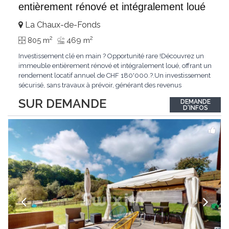
entièrement rénové et intégralement loué
La Chaux-de-Fonds
2
2
805 m
469 m
Investissement clé en main ? Opportunité rare !Découvrez un
immeuble entièrement rénové et intégralement loué, offrant un
rendement locatif annuel de CHF 180'000.?.Un investissement
sécurisé, sans travaux à prévoir, générant des revenus
immédiats.N'hésitez pas à me contacter pour obtenir davantage
SUR DEMANDE
DEMANDE
d'informations ou recevoir le dossier.
D'INFOS