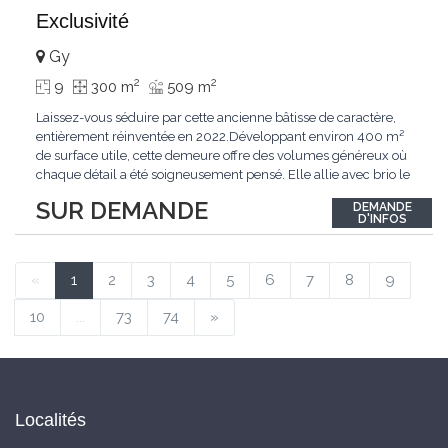
Exclusivité
Gy
2
2
9
300 m
509 m
Laissez-vous séduire par cette ancienne bâtisse de caractère,
entièrement réinventée en 2022.Développant environ 400 m²
de surface utile, cette demeure offre des volumes généreux où
chaque détail a été soigneusement pensé. Elle allie avec brio le
confort moderne aux performances énergétiques
SUR DEMANDE
DEMANDE
contemporaines. Sa distribution harmonieuse et fonctionnelle a
D'INFOS
été conçue pour répondre
...
«
1
2
3
4
5
6
7
8
9
10
...
73
74
»
Localités