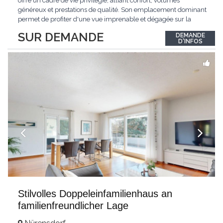
offre un cadre de vie privilégié, alliant confort, volumes
généreux et prestations de qualité. Son emplacement dominant
permet de profiter d'une vue imprenable et dégagée sur la
région.Répartie sur deux niveaux et un sous-sol entièrement
SUR DEMANDE
DEMANDE
excavé, cette villa propose une surface habitable utile de plus
D'INFOS
de 260 m², soigneusement
...
Stilvolles Doppeleinfamilienhaus an
familienfreundlicher Lage