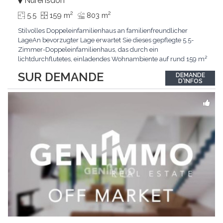
Nürensdorf
2
2
5.5
159 m
803 m
Stilvolles Doppeleinfamilienhaus an familienfreundlicher
LageAn bevorzugter Lage erwartet Sie dieses gepflegte 5.5-
Zimmer-Doppeleinfamilienhaus, das durch ein
lichtdurchflutetes, einladendes Wohnambiente auf rund 159 m²
überzeugt. Dank stetigem Unterhalt präsentiert sich die
SUR DEMANDE
DEMANDE
Liegenschaft in einem hervorragenden Zustand und vereint
D'INFOS
zeitgemässen Wohnkomfort perfekt mit nachhaltiger
Technik.Im Zentrum
...