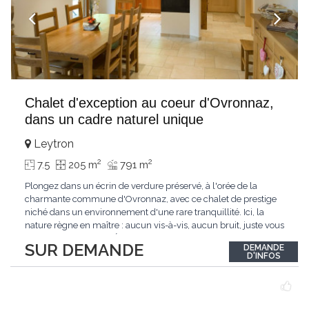
Chalet d'exception au coeur d'Ovronnaz,
dans un cadre naturel unique
Leytron
2
2
7.5
205 m
791 m
Plongez dans un écrin de verdure préservé, à l'orée de la
charmante commune d'Ovronnaz, avec ce chalet de prestige
niché dans un environnement d'une rare tranquillité. Ici, la
nature règne en maître : aucun vis-à-vis, aucun bruit, juste vous
et l'immensité alpine.Édifié en 2010, ce bien unique se distingue
SUR DEMANDE
DEMANDE
par ses finitions de très haut standing et ses matériaux nobles.
D'INFOS
Le bois de mélèze
...