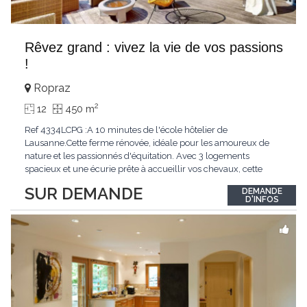
Rêvez grand : vivez la vie de vos passions
!
Ropraz
2
12
450 m
Ref 4334LCPG :A 10 minutes de l'école hôtelier de
Lausanne.Cette ferme rénovée, idéale pour les amoureux de
nature et les passionnés d'équitation. Avec 3 logements
spacieux et une écurie prête à accueillir vos chevaux, cette
propriété rare offre un cadre de vie unique, mêlant charme
SUR DEMANDE
DEMANDE
authentique et confort moderne. - 3 logements confortables :
D'INFOS
duplex 2,5 pièces, duplex 4,5 pièces avec
...