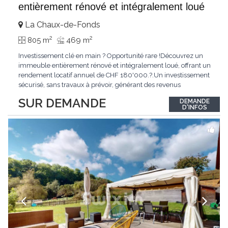
entièrement rénové et intégralement loué
La Chaux-de-Fonds
2
2
805 m
469 m
Investissement clé en main ? Opportunité rare !Découvrez un
immeuble entièrement rénové et intégralement loué, offrant un
rendement locatif annuel de CHF 180'000.?.Un investissement
sécurisé, sans travaux à prévoir, générant des revenus
immédiats.N'hésitez pas à me contacter pour obtenir davantage
SUR DEMANDE
DEMANDE
d'informations ou recevoir le dossier.
D'INFOS