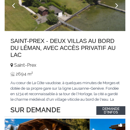
SAINT-PREX - DEUX VILLAS AU BORD
DU LÉMAN, AVEC ACCÈS PRIVATIF AU
LAC
Saint-Prex
2
2694 m
Au cœur de La Côte vaudoise, à quelques minutes de Morges et
dotée de sa propre gare sur la ligne Lausanne–Genève. Fondée
en 1234 et reconnaissable à sa tour de l'Horloge, la cité a gardé
le charme médiéval d'un village viticole au bord de l'eau. La
commune allie la tranquillité d'un cadre préservé à la proximité
SUR DEMANDE
DEMANDE
immédiate des villes. Dans cet environnement privilégié, une
D'INFOS
propriété
...