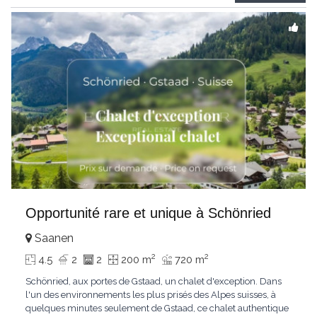
Gstaad et les sommets
...
Opportunité rare et unique à Schönried
Saanen
2
2
4.5
2
2
200 m
720 m
Schönried, aux portes de Gstaad, un chalet d'exception. Dans
l'un des environnements les plus prisés des Alpes suisses, à
quelques minutes seulement de Gstaad, ce chalet authentique