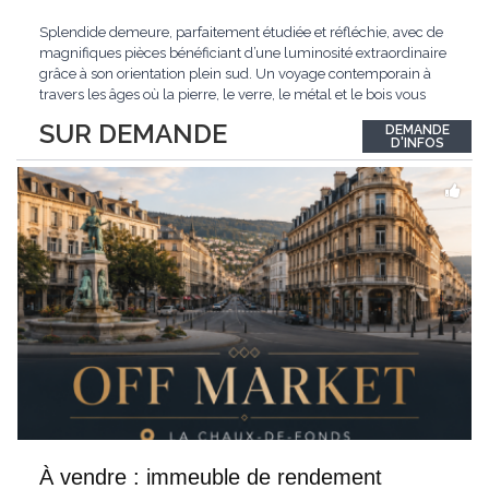
Splendide demeure, parfaitement étudiée et réfléchie, avec de
magnifiques pièces bénéficiant d’une luminosité extraordinaire
grâce à son orientation plein sud. Un voyage contemporain à
travers les âges où la pierre, le verre, le métal et le bois vous
confèrent une atmosphère unique et douce. Située sur les hauts
SUR DEMANDE
DEMANDE
de Grandson, entourée de nature et d’un verger de fruitiers, et
...
D'INFOS
À vendre : immeuble de rendement