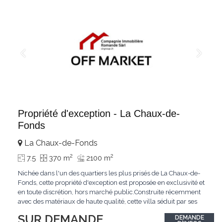
Propriété d'exception - La Chaux-de-
Fonds
La Chaux-de-Fonds
2
2
7.5
370 m
2100 m
Nichée dans l'un des quartiers les plus prisés de La Chaux-de-
Fonds, cette propriété d'exception est proposée en exclusivité et
en toute discrétion, hors marché public.Construite récemment
avec des matériaux de haute qualité, cette villa séduit par ses
lignes modernes, ses volumes généreux et une luminosité
SUR DEMANDE
DEMANDE
remarquable.L'espace de vie s'ouvre sur un jardin avec piscine,