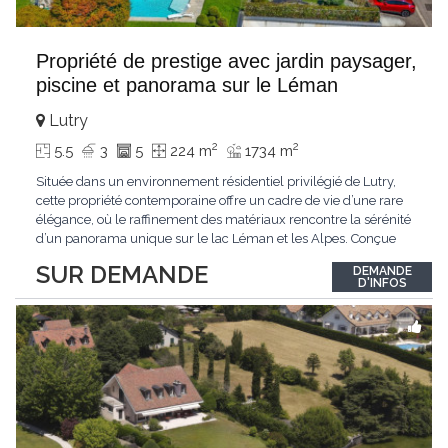
Propriété de prestige avec jardin paysager,
piscine et panorama sur le Léman
Lutry
2
2
5.5
3
5
224 m
1734 m
Située dans un environnement résidentiel privilégié de Lutry,
cette propriété contemporaine offre un cadre de vie d’une rare
élégance, où le raffinement des matériaux rencontre la sérénité
d’un panorama unique sur le lac Léman et les Alpes. Conçue
avec soin jusque dans les moindres détails, la propriété se
SUR DEMANDE
DEMANDE
distingue par ses espaces généreux et son atmosphère
D'INFOS
résolument harmonieuse. Caractéristiques
...