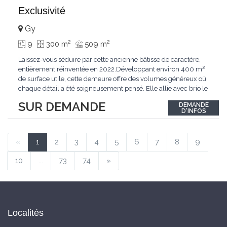
Exclusivité
Gy
2
2
9
300 m
509 m
Laissez-vous séduire par cette ancienne bâtisse de caractère,
entièrement réinventée en 2022.Développant environ 400 m²
de surface utile, cette demeure offre des volumes généreux où
chaque détail a été soigneusement pensé. Elle allie avec brio le
confort moderne aux performances énergétiques
SUR DEMANDE
DEMANDE
contemporaines. Sa distribution harmonieuse et fonctionnelle a
D'INFOS
été conçue pour répondre
...
«
1
2
3
4
5
6
7
8
9
10
...
73
74
»
Localités