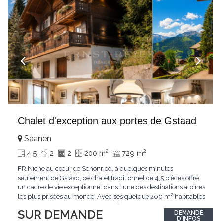
Chalet d'exception aux portes de Gstaad
Saanen
2
2
4.5
2
2
200 m
729 m
FR Niché au cœur de Schönried, à quelques minutes
seulement de Gstaad, ce chalet traditionnel de 4,5 pièces offre
un cadre de vie exceptionnel dans l'une des destinations alpines
les plus prisées au monde. Avec ses quelque 200 m² habitables
implantés sur un terrain de 729 m², le bien bénéficie d'une
SUR DEMANDE
DEMANDE
situation dominante offrant une vue dégagée sur le village de
D'INFOS