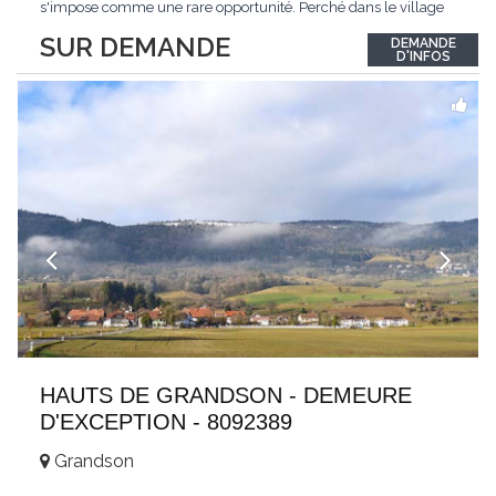
s'impose comme une rare opportunité. Perché dans le village
de Schönried, il dévoile une vue panoramique saisissante sur la
SUR DEMANDE
DEMANDE
station et les sommets qui l'encadrent, un spectacle qui change
D'INFOS
au fil des saisons. Avec
...
HAUTS DE GRANDSON - DEMEURE
D'EXCEPTION - 8092389
Grandson