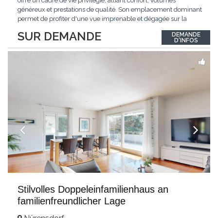
offre un cadre de vie privilégié, alliant confort, volumes
généreux et prestations de qualité. Son emplacement dominant
permet de profiter d'une vue imprenable et dégagée sur la
région.Répartie sur deux niveaux et un sous-sol entièrement
SUR DEMANDE
DEMANDE
excavé, cette villa propose une surface habitable utile de plus
D'INFOS
de 260 m², soigneusement
...
Stilvolles Doppeleinfamilienhaus an
familienfreundlicher Lage